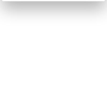
ドライバーの切りかえや登録をする
Bluetooth機器を手動で接続する
‍®
Bluetooth
機器を自動で接続する
‍®
Bluetooth
機器を手動で接続する
‍®
Bluetooth
機器を切断する
合わせて見られているページ