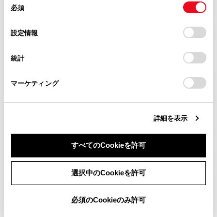
最大で1 台のハンズフリー電話と1 台のオーディオ機
必須
意
当サイト（取扱説明書）では、利便性向上のためにお客様
器を自動で接続します。（ハンズフリー電話とオーデ
の
「すべてのCookieを許可」をクリックすることで、お客様の
の閲覧履歴、検索履歴を保持しています。削除を希望され
ィオ機器は同一機器を設定することもできます）
選
デバイスにすべてのCookie(クッキー)が保存されることに同
設定情報
る方は、当社のお客様相談窓口（0800-700-7700）までご
択
意したことになります。Cookie(クッキー)のオプトアウト、
連絡ください。
設定の変更、同意を撤回したりするにあたっては、当社の
知識
統計
「
Cookie（クッキー）情報の取り扱いについて
お車に関するお問い合わせ・ご相談は
」をご覧くだ
さい。
https://toyota.jp/faq/?
再接続できなかった場合は、手動で接続操作を
マーケティング
site_domain=default#otoiawase
までお願いします。
行ってください。
Apple CarPlayが接続されている場合は、
詳細を表示
‍®
Bluetooth
接続の再接続ができない場合があり
ます。
すべてのCookieを許可
関連リンク
同意しない
同意する
選択中のCookieを許可
ステータスアイコンの見方
必須のCookieのみ許可
ドライバーを登録する