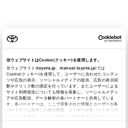
‍®
電話以外の
Bluetooth
機能が使用できません。
‍®
‍®
Miracast
利用中に
Bluetooth
機器を接続する
‍®
と、
Miracast
の音が途切れることがあります。
ご利用の条件
‍®
Bluetooth
接続の再接続について
パワースイッチがONのときに、一度接続が成立した
当サイトには、全ての取扱説明書及び補足資料、正誤表等
‍®
Bluetooth
接続が切断された場合は、接続処理を自動的
が掲載されているわけではありません。
当ウェブサイトはCookie(クッキー)を使用します。
に行います。
掲載している取扱説明書はお客様の年式に合致しない場合
当ウェブサイト(
toyota.jp
、
manual.toyota.jp
)では
があります。
Cookie(クッキー)を使用して、ユーザーに合わせたコンテン
ツや広告の表示、ソーシャルメディアの提供、広告の表示回
‍®
Bluetooth
機器の接続数について
取扱説明書は、弊社が著作権その他の知的財産権を保有し
数やクリック数の測定を行っています。またユーザーによる
ます。弊社の許可なく、取扱説明書の一部または全部を、
ドライバーが設定されているとき
サイト利用状況についても情報を収集し、ソーシャルメディ
複製、複写、改変もしくは配信等することはできません。
アや広告配信、データ解析の各パートナーと共有していま
最大で2 台のハンズフリー電話と1 台のオーディオ機
す。各パートナーは、ここで収集された情報とユーザーが各
当サイトの利用、または利用できなかったことにより万一
器を自動で接続します。（ハンズフリー電話とオーデ
パートナーに提供した他の情報、ユーザーが各パートナーの
損害が生じても、弊社は一切責任を負いません。
ィオ機器は同一機器を設定することもできます）
サービスを使用したときに収集した他の情報を組み合わせて
掲載内容は予告なく変更、またはサービスを中止すること
使用することがあります。当ウェブサイトの使用を続行する
ドライバーが設定されていないとき
があります。
同
とCookie(クッキー)に同意したこととなります。