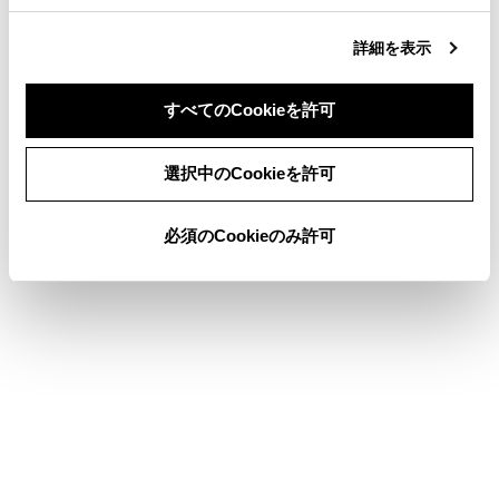
合わせて見られているページ
詳細を表示
その他設定
ドライバーを登録する
すべてのCookieを許可
地図表示設定をする
同意しない
同意する
選択中のCookieを許可
必須のCookieのみ許可
このページは役に立ちましたか？
はい
いいえ
ブックマーク
あとで読む