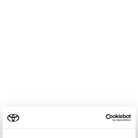
CENTURY
取扱説明書
マルチメディア
各種設定および登録
ナビゲーション設定
走行支援の設定
メニュー
走行支援の設定では、運転中に注意する地点の案内につ
いて設定することができます。
警告
走行支援設定の案内は、あくまでも補助機能です。案
ご利用の条件
内を過信せず、常に道路標識／標示や道路状況に注意
し、安全運転に心がけてください。
当サイトには、全ての取扱説明書及び補足資料、正誤表等