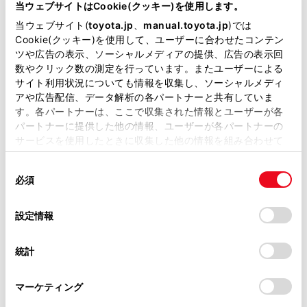
が掲載されているわけではありません。
当ウェブサイトはCookie(クッキー)を使用します。
掲載している取扱説明書はお客様の年式に合致しない場合
当ウェブサイト(
toyota.jp
、
manual.toyota.jp
)では
があります。
Cookie(クッキー)を使用して、ユーザーに合わせたコンテン
一時停止案内を設定する
ツや広告の表示、ソーシャルメディアの提供、広告の表示回
取扱説明書は、弊社が著作権その他の知的財産権を保有し
数やクリック数の測定を行っています。またユーザーによる
ます。弊社の許可なく、取扱説明書の一部または全部を、
サイト利用状況についても情報を収集し、ソーシャルメディ
逆走注意案内を設定する
複製、複写、改変もしくは配信等することはできません。
アや広告配信、データ解析の各パートナーと共有していま
す。各パートナーは、ここで収集された情報とユーザーが各
当サイトの利用、または利用できなかったことにより万一
パートナーに提供した他の情報、ユーザーが各パートナーの
道路形状案内を設定する
損害が生じても、弊社は一切責任を負いません。
サービスを使用したときに収集した他の情報を組み合わせて
掲載内容は予告なく変更、またはサービスを中止すること
使用することがあります。当ウェブサイトの使用を続行する
事故多発地点案内を設定する
があります。
同
とCookie(クッキー)に同意したこととなります。
必須
意
当サイト（取扱説明書）では、利便性向上のためにお客様
の
「すべてのCookieを許可」をクリックすることで、お客様の
先読みエコドライブを設定する
の閲覧履歴、検索履歴を保持しています。削除を希望され
選
デバイスにすべてのCookie(クッキー)が保存されることに同
設定情報
る方は、当社のお客様相談窓口（0800-700-7700）までご
択
意したことになります。Cookie(クッキー)のオプトアウト、
連絡ください。
設定の変更、同意を撤回したりするにあたっては、当社の
統計
「
Cookie（クッキー）情報の取り扱いについて
お車に関するお問い合わせ・ご相談は
」をご覧くだ
さい。
https://toyota.jp/faq/?
マーケティング
site_domain=default#otoiawase
までお願いします。