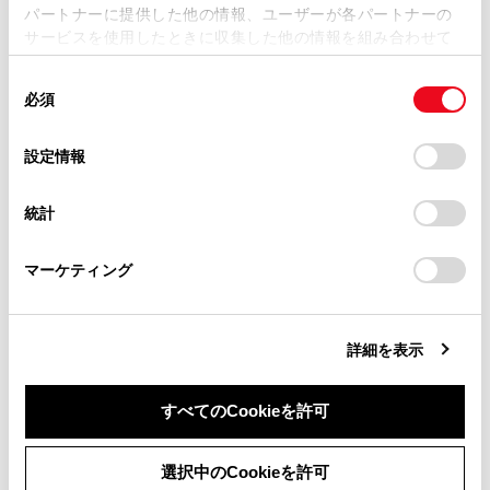
パートナーに提供した他の情報、ユーザーが各パートナーの
損害が生じても、弊社は一切責任を負いません。
サービスを使用したときに収集した他の情報を組み合わせて
掲載内容は予告なく変更、またはサービスを中止すること
使用することがあります。当ウェブサイトの使用を続行する
があります。
同
とCookie(クッキー)に同意したこととなります。
必須
意
当サイト（取扱説明書）では、利便性向上のためにお客様
合わせて見られているページ
の
「すべてのCookieを許可」をクリックすることで、お客様の
の閲覧履歴、検索履歴を保持しています。削除を希望され
選
デバイスにすべてのCookie(クッキー)が保存されることに同
設定情報
る方は、当社のお客様相談窓口（0800-700-7700）までご
択
意したことになります。Cookie(クッキー)のオプトアウト、
VICSについて
連絡ください。
設定の変更、同意を撤回したりするにあたっては、当社の
統計
目的地検索画面の見方
「
Cookie（クッキー）情報の取り扱いについて
お車に関するお問い合わせ・ご相談は
」をご覧くだ
さい。
https://toyota.jp/faq/?
地図を更新する
マーケティング
site_domain=default#otoiawase
までお願いします。
詳細を表示
このページは役に立ちましたか？
すべてのCookieを許可
はい
いいえ
同意しない
同意する
選択中のCookieを許可