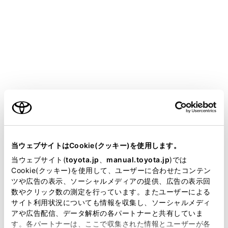
bZ4X
取扱説明書
マルチメディア
ナビゲーション
目的地の設定
目的地案内のデモを見る
ご利用の条件
目的地案内を開始する前に、目的地案内のデモを見るこ
当サイトには、全ての取扱説明書及び補足資料、正誤表等
とができます。
が掲載されているわけではありません。
当ウェブサイトはCookie(クッキー)を使用します。
全ルート図表示画面で
[‍開始‍]
を長押しします。
掲載している取扱説明書はお客様の年式に合致しない場合
当ウェブサイト(
toyota.jp
、
manual.toyota.jp
)では
デモを終了するときは、
[‍
‍]
または
[‍終了‍]
にタッ
があります。
Cookie(クッキー)を使用して、ユーザーに合わせたコンテン
ツや広告の表示、ソーシャルメディアの提供、広告の表示回
チ、または走行します。
取扱説明書は、弊社が著作権その他の知的財産権を保有し
数やクリック数の測定を行っています。またユーザーによる
ます。弊社の許可なく、取扱説明書の一部または全部を、
サイト利用状況についても情報を収集し、ソーシャルメディ
複製、複写、改変もしくは配信等することはできません。
アや広告配信、データ解析の各パートナーと共有していま
す。各パートナーは、ここで収集された情報とユーザーが各
当サイトの利用、または利用できなかったことにより万一