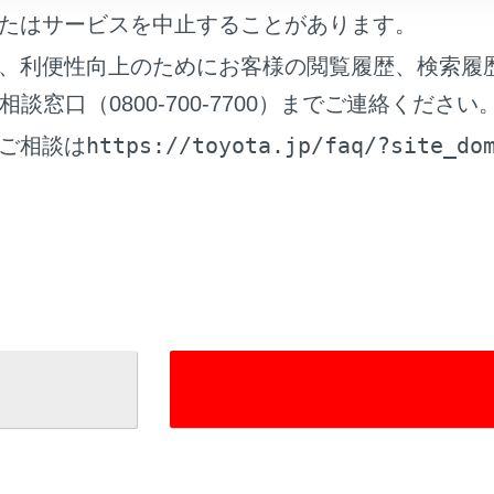
たはサービスを中止することがあります。
ル時加速抑制について
、利便性向上のためにお客様の閲覧履歴、検索履
窓口（0800-700-7700）までご連絡ください
ル時加速抑制が作動したとき
https://toyota.jp/faq/?site_do
ご相談は
向車注意喚起について
向車注意喚起が作動したとき
れているページ
このページ
ョン