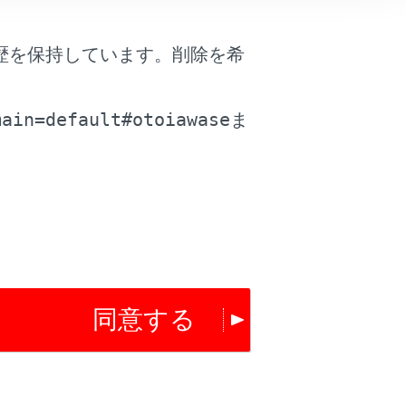
歴を保持しています。削除を希
。
main=default#otoiawase
ま
同意する
は役に立ちましたか？
はい
いいえ