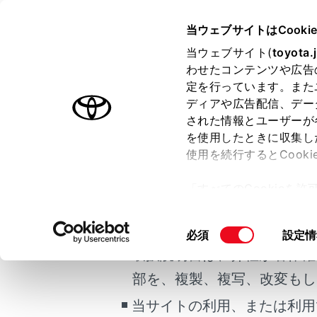
bZ4X
取扱説明書
当ウェブサイトはCooki
運転
運転支援
当ウェブサイト(
toyota.
ホーム
わせたコンテンツや広告
プラス
定を行っています。また
はじめに
ディアや広告配信、デー
された情報とユーザーが
安全・安心のために
メニュー
を使用したときに収集し
ご利用の条件
EVシステム
使用を続行するとCook
走行に関する情報表示
プラスサポ
「すべてのCookieを
は、プラス
運転する前に
当サイトには、全ての取扱説
ー)が保存されることに同
プションで
運転
更、同意を撤回したりす
掲載している取扱説明書はお
同
必須
設定情
室内装備・機能
て
」をご覧ください。
意
取扱説明書は、弊社が著作権
プラスサ
マルチメディア
の
部を、複製、複写、改変もし
お手入れのしかた
選
プラスサ
択
当サイトの利用、または利用
万一の場合には