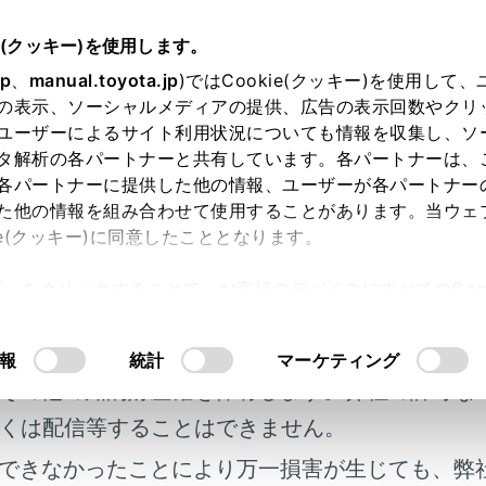
e(クッキー)を使用します。
装置について
jp
、
manual.toyota.jp
)ではCookie(クッキー)を使用して
の表示、ソーシャルメディアの提供、広告の表示回数やクリ
サポート（販売店装着オプショ
ユーザーによるサイト利用状況についても情報を収集し、ソ
タ解析の各パートナーと共有しています。各パートナーは、
各パートナーに提供した他の情報、ユーザーが各パートナー
た他の情報を組み合わせて使用することがあります。当ウェ
ie(クッキー)に同意したこととなります。
ートは、お客様の運転を補助し、より安全なドライブを支援し
許可」をクリックすることで、お客様のデバイスにすべてのCook
サポート用スマートキー（以下、サポキー）が必要です。プラ
明書及び補足資料、正誤表等が掲載されているわ
意したことになります。Cookie(クッキー)のオプトアウト
す。
るにあたっては、当社の「
Cookie（クッキー）情報の取り
客様の年式に合致しない場合があります。
報
統計
マーケティング
その他の知的財産権を保有します。弊社の許可な
ポートでできること
くは配信等することはできません。
ポートを使用するには
できなかったことにより万一損害が生じても、弊