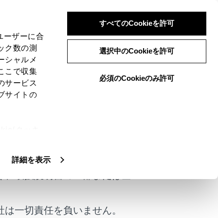
すべてのCookieを許可
、ユーザーに合
ック数の測
ン）
選択中のCookieを許可
ーシャルメ
ここで収集
必須のCookieのみ許可
のサービス
ブサイトの
ます。プラスサポートを使用するために
ie(クッキ
スサポートおよびサポキーは販売店装着オ
けではありません。
、設定の変
扱いについ
詳細を表示
く、取扱説明書の一部または全
社は一切責任を負いません。