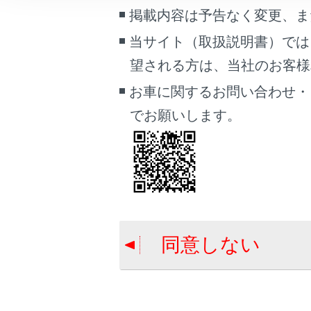
車両情報
掲載内容は予告なく変更、ま
急アクセ
こんなときは
当サイト（取扱説明書）では
望される方は、当社のお客様相談
ブックマーク
急アクセ
あとで読む
お車に関するお問い合わせ・
交差点対
でお願いします。
PDFで見る
車両
交差点対
マルチメディア
画面表示設定
個人情報の取扱いについて
同意しない
サイト利用について
合わせて見ら
お問い合わせ
シフトポジシ