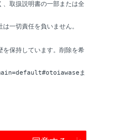
さい。
く、取扱説明書の一部または全
ドが長い場合、省略されて表示される場合が
社は一切責任を負いません。
。
歴を保持しています。削除を希
。
potは使用できません。同時に使用する場合
main=default#otoiawase
ま
ることを推奨します。