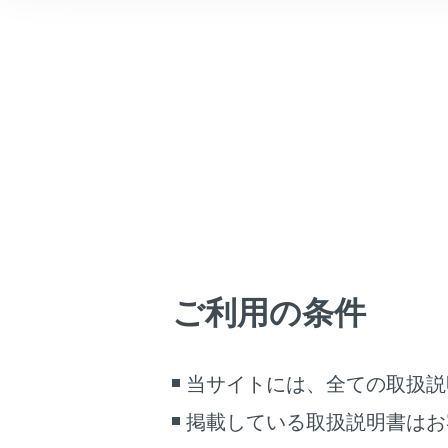
車両情報
接続可能な
こんなときは
®
Wi-Fi
機器
ブックマーク
メインメ
あとで読む
サブメニ
PDFで見る
メインエ
車両
マルチメディア
画面表示設定
ご利用の条件
個人情報の取扱いについて
サイト利用について
当サイトには、全ての取扱説
マルチメ
お問い合わせ
®
掲載している取扱説明書はお
Wi-Fi
機