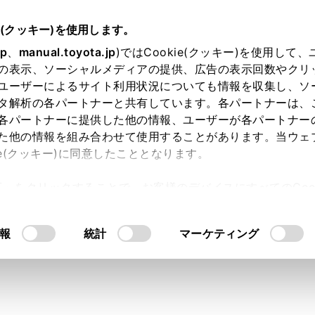
e(クッキー)を使用します。
®
スマートフォンや通信機器の接続
Wi-Fi
ネットワークへの接続
jp
、
manual.toyota.jp
)ではCookie(クッキー)を使用して
の表示、ソーシャルメディアの提供、広告の表示回数やクリ
Hotspotに接続する
ユーザーによるサイト利用状況についても情報を収集し、ソ
タ解析の各パートナーと共有しています。各パートナーは、
各パートナーに提供した他の情報、ユーザーが各パートナー
た他の情報を組み合わせて使用することがあります。当ウェ
ie(クッキー)に同意したこととなります。
®
®
ot機能を使ってWi-Fi
のアクセスポイントを設定し、Wi-Fi
機器
許可」をクリックすることで、お客様のデバイスにすべてのCook
意したことになります。Cookie(クッキー)のオプトアウト
るにあたっては、当社の「
Cookie（クッキー）情報の取り
®
るには、T-Connectの契約と車内Wi-Fi
オプションの契約が
報
統計
マーケティング
ださい。
®
®
Wi-Fi
接続している場合、Wi-Fi
Hotspotは使用できません