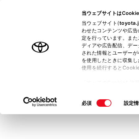
bZ4X
取扱説明書
当ウェブサイトはCooki
マルチメディア
当ウェブサイト(
toyota.
ホーム
®
わせたコンテンツや広告
Wi-Fi
定を行っています。また
はじめに
ディアや広告配信、デー
された情報とユーザーが
安全・安心のために
メニュー
を使用したときに収集し
EVシステム
使用を続行するとCook
®
走行に関する情報表示
Wi-Fi
Hotsp
「すべてのCookieを
運転する前に
ー)が保存されることに同
運転
更、同意を撤回したりす
この機能を使用す
同
必須
設定情
室内装備・機能
て
」をご覧ください。
問い合わせく
意
マルチメディア
の
知識
お手入れのしかた
選
択
万一の場合には
他の機能で