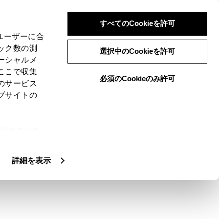
すべてのCookieを許可
、ユーザーに合
ック数の測
選択中のCookieを許可
ーシャルメ
ここで収集
必須のCookieのみ許可
のサービス
ブサイトの
で接続できます。
ie(クッキ
、設定の変
扱いについ
必要です。詳細についてはトヨタ販売店にお
詳細を表示
。