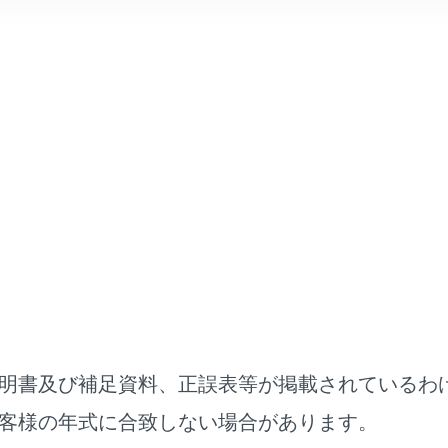
®
Wi-Fi
機器は最大で5台です。
®
のWi-Fi
機能をONにします。
ニューの
[‍
‍]
にタッチします。
ューの
[‍Wi-Fi‍]
にタッチします。
リアの
[‍Hotspot‍]
をONにします。
明書及び補足資料、正誤表等が掲載されているわ
ディアシステムの設定によってはメッセージが表示されます。
®
客様の年式に合致しない場合があります。
器からマルチメディアシステムのWi-Fi
Hotspotに接続します