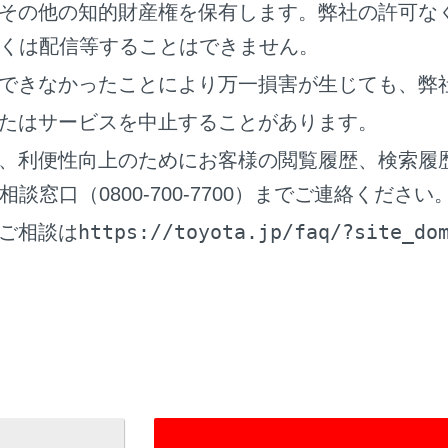
®
機器からの接続は、Wi-Fi
機器に添付の取扱説明書をご覧くだ
その他の知的財産権を保有します。弊社の許可な
ワーク名はメインエリアのHotspot下部に表示されます。
くは配信等することはできません。
ワークのパスワードはメインエリアに表示されます。パスワー
できなかったことにより万一損害が生じても、弊
す。画面にタッチしてパスワード編集画面で確認してください
たはサービスを中止することがあります。
、利便性向上のためにお客様の閲覧履歴、検索履
窓口（0800-700-7700）までご連絡ください
®
ple CarPlay をワイヤレス接続しているときは、Wi-Fi
Hots
Apple CarPlayをUSB接続して使用してください。
https://toyota.jp/faq/?site_do
ご相談は
3者による不正利用を防ぐため、次のようなパスワードを設定す
3文字以上とする
ルファベット、数字を混在させる
期的に変更する
スワードを書いた紙を人目の付くところに保管しない
のパスワードの使いまわし、似たパスワードを使わない