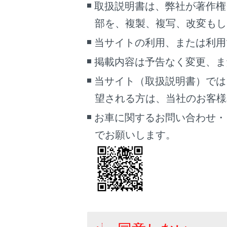
®
Wi-Fi
取扱説明書は、弊社が著作権
ネット
部を、複製、複写、改変もし
ネット
当サイトの利用、または利用
ありま
掲載内容は予告なく変更、ま
知識
当サイト（取扱説明書）では
望される方は、当社のお客様相談
Ap
は、
お車に関するお問い合わせ・
第
でお願いします。
1
ア
定
パ
他