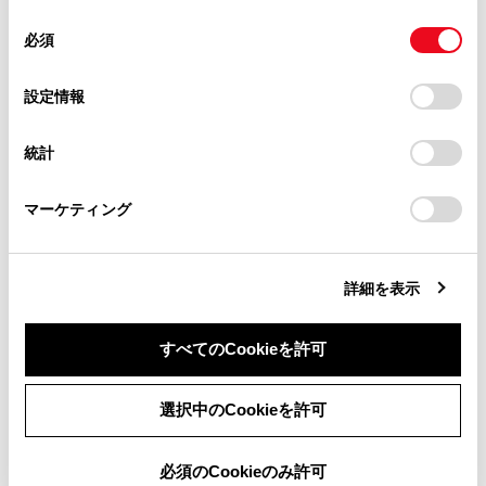
使用することがあります。当ウェブサイトの使用を続行する
があります。
同
とCookie(クッキー)に同意したこととなります。
必須
意
当サイト（取扱説明書）では、利便性向上のためにお客様
の
「すべてのCookieを許可」をクリックすることで、お客様の
の閲覧履歴、検索履歴を保持しています。削除を希望され
EV システム始動後、表示灯が両方共に点
T-Connect契約
選
デバイスにすべてのCookie(クッキー)が保存されることに同
設定情報
る方は、当社のお客様相談窓口（0800-700-7700）までご
灯しない
択
意したことになります。Cookie(クッキー)のオプトアウト、
連絡ください。
設定の変更、同意を撤回したりするにあたっては、当社の
統計
「
Cookie（クッキー）情報の取り扱いについて
お車に関するお問い合わせ・ご相談は
」をご覧くだ
警告
さい。
https://toyota.jp/faq/?
マーケティング
site_domain=default#otoiawase
までお願いします。
緊急事態発生時に緊急通報できないときは、最寄りの
公衆電話などから通報してください。
詳細を表示
すべてのCookieを許可
同意しない
同意する
選択中のCookieを許可
必須のCookieのみ許可