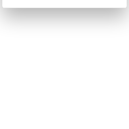
合わせて見られているページ
データ通信に関する留意事項
Webブラウザ画面を操作する
リモートメンテナンスサービスについて
このページは役に立ちましたか？
はい
いいえ
ブックマーク
あとで読む