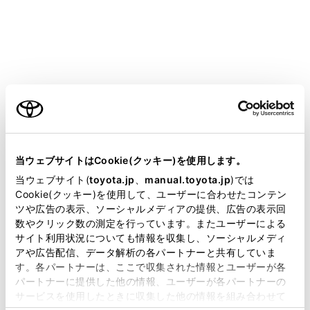
緑の表示灯が点灯しない
い。
パワースイッチをA
後の点検中ではあ
ご利用の条件
電波状態は良好で
当サイトには、全ての取扱説明書及び補足資料、正誤表等
緊急通報できない
が掲載されているわけではありません。
携帯電話のサービ
当ウェブサイトはCookie(クッキー)を使用します。
ませんか。
掲載している取扱説明書はお客様の年式に合致しない場合
当ウェブサイト(
toyota.jp
、
manual.toyota.jp
)では
があります。
Cookie(クッキー)を使用して、ユーザーに合わせたコンテン
ツや広告の表示、ソーシャルメディアの提供、広告の表示回
携帯電話回線が混
取扱説明書は、弊社が著作権その他の知的財産権を保有し
数やクリック数の測定を行っています。またユーザーによる
ます。弊社の許可なく、取扱説明書の一部または全部を、
サイト利用状況についても情報を収集し、ソーシャルメディ
複製、複写、改変もしくは配信等することはできません。
アや広告配信、データ解析の各パートナーと共有していま
す。各パートナーは、ここで収集された情報とユーザーが各
当サイトの利用、または利用できなかったことにより万一
パワースイッチをOFFにしても赤または緑
緊急通報中ではあ
パートナーに提供した他の情報、ユーザーが各パートナーの
損害が生じても、弊社は一切責任を負いません。
の表示灯が点滅し続けた
サービスを使用したときに収集した他の情報を組み合わせて
掲載内容は予告なく変更、またはサービスを中止すること