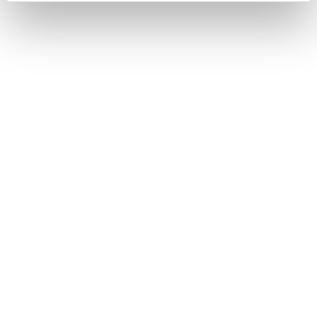
VICSについて
目的地検索画面の見方
地図を更新する
このページは役に立ちましたか？
はい
いいえ
ブックマーク
あとで読む