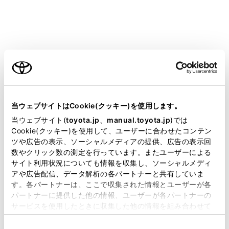
[‍交通情報‍]
ご利用の条件
交通情報の表示／非表示を切りかえることができま
す。
当サイトには、全ての取扱説明書及び補足資料、正誤表等
[‍高速略図‍]
が掲載されているわけではありません。
当ウェブサイトはCookie(クッキー)を使用します。
高速略図の表示／非表示を切りかえることができま
掲載している取扱説明書はお客様の年式に合致しない場合
当ウェブサイト(
toyota.jp
、
manual.toyota.jp
)では
す。
があります。
Cookie(クッキー)を使用して、ユーザーに合わせたコンテン
ツや広告の表示、ソーシャルメディアの提供、広告の表示回
[‍航続可能範囲‍]
取扱説明書は、弊社が著作権その他の知的財産権を保有し
数やクリック数の測定を行っています。またユーザーによる
ます。弊社の許可なく、取扱説明書の一部または全部を、
航続可能範囲の表示／非表示を切りかえることがで
サイト利用状況についても情報を収集し、ソーシャルメディ
複製、複写、改変もしくは配信等することはできません。
アや広告配信、データ解析の各パートナーと共有していま
きます。
す。各パートナーは、ここで収集された情報とユーザーが各
当サイトの利用、または利用できなかったことにより万一
メータに表示されている航続可能距離を地図上に同
パートナーに提供した他の情報、ユーザーが各パートナーの
損害が生じても、弊社は一切責任を負いません。
心円で表示します。同心円内でも道路形状や混雑な
サービスを使用したときに収集した他の情報を組み合わせて
掲載内容は予告なく変更、またはサービスを中止すること
どの使用状況によっては到達できない可能性があり
使用することがあります。当ウェブサイトの使用を続行する
があります。
ます。
同
とCookie(クッキー)に同意したこととなります。