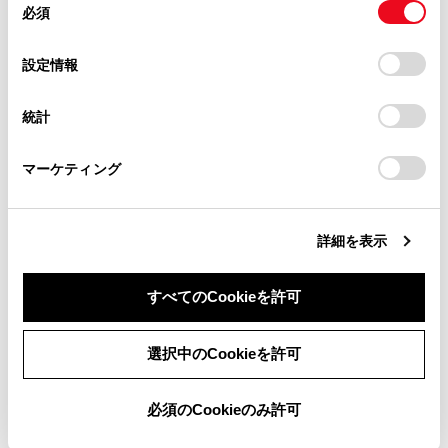
必須
意
当サイト（取扱説明書）では、利便性向上のためにお客様
[‍走行軌跡‍]
の
「すべてのCookieを許可」をクリックすることで、お客様の
の閲覧履歴、検索履歴を保持しています。削除を希望され
選
デバイスにすべてのCookie(クッキー)が保存されることに同
設定情報
走行した経路（軌跡）の表示／非表示を切りかえる
る方は、当社のお客様相談窓口（0800-700-7700）までご
択
意したことになります。Cookie(クッキー)のオプトアウト、
ことができます。
連絡ください。
設定の変更、同意を撤回したりするにあたっては、当社の
非表示に切りかえるときは、蓄積情報を消去するか
統計
「
Cookie（クッキー）情報の取り扱いについて
お車に関するお問い合わせ・ご相談は
」をご覧くだ
確認のポップアップが表示されます。
さい。
https://toyota.jp/faq/?
マーケティング
site_domain=default#otoiawase
までお願いします。
詳細を表示
走行した経路を表示する（走行軌跡）
すべてのCookieを許可
同意しない
同意する
選択中のCookieを許可
合わせて見られているページ
必須のCookieのみ許可