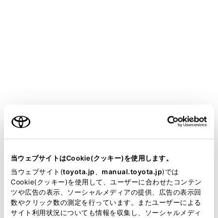
bZ4X
取扱説明書
安全・安心のために
盗難防止装置
イモビライザーシステム
ご利用の条件
キーに信号発信機が内蔵してあり、あらかじめ登録され
たキー以外ではEVシステムを始動できません。
車両から離れる場合は、車内にキーを残さないでくださ
当サイトには、全ての取扱説明書及び補足資料、正誤表等
が掲載されているわけではありません。
い。
当ウェブサイトはCookie(クッキー)を使用します。
掲載している取扱説明書はお客様の年式に合致しない場合
当ウェブサイト(
toyota.jp
、
manual.toyota.jp
)では
このシステムは車両盗難の防止に寄与する機能であり、
があります。
Cookie(クッキー)を使用して、ユーザーに合わせたコンテン
すべての車両盗難に対する完全なセキュリティを保証す
ツや広告の表示、ソーシャルメディアの提供、広告の表示回
取扱説明書は、弊社が著作権その他の知的財産権を保有し
るものではありません。
数やクリック数の測定を行っています。またユーザーによる
ます。弊社の許可なく、取扱説明書の一部または全部を、
サイト利用状況についても情報を収集し、ソーシャルメディ