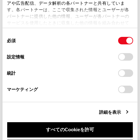
複製、複写、改変もしくは配信等することはできません。
アや広告配信、データ解析の各パートナーと共有していま
システムを作動させるには
す。各パートナーは、ここで収集された情報とユーザーが各
当サイトの利用、または利用できなかったことにより万一
パートナーに提供した他の情報、ユーザーが各パートナーの
損害が生じても、弊社は一切責任を負いません。
サービスを使用したときに収集した他の情報を組み合わせて
掲載内容は予告なく変更、またはサービスを中止すること
使用することがあります。当ウェブサイトの使用を続行する
があります。
同
とCookie(クッキー)に同意したこととなります。
必須
意
当サイト（取扱説明書）では、利便性向上のためにお客様
の
「すべてのCookieを許可」をクリックすることで、お客様の
の閲覧履歴、検索履歴を保持しています。削除を希望され
選
デバイスにすべてのCookie(クッキー)が保存されることに同
設定情報
る方は、当社のお客様相談窓口（0800-700-7700）までご
合わせて見られているページ
択
意したことになります。Cookie(クッキー)のオプトアウト、
連絡ください。
設定の変更、同意を撤回したりするにあたっては、当社の
統計
「
Cookie（クッキー）情報の取り扱いについて
お車に関するお問い合わせ・ご相談は
」をご覧くだ
お子さまを乗せるときは
さい。
https://toyota.jp/faq/?
オートアラーム
マーケティング
site_domain=default#otoiawase
までお願いします。
シートベルト
詳細を表示
このページは役に立ちましたか？
すべてのCookieを許可