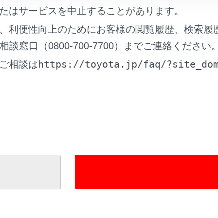
ットの使い方
たはサービスを中止することがあります。
覧
、利便性向上のためにお客様の閲覧履歴、検索履
作
窓口（0800-700-7700）までご連絡ください
https://toyota.jp/faq/?site_do
ご相談は