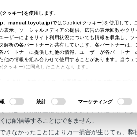
e(クッキー)を使用します。
ETC の利用
道路事業者からのお願い
jp
、
manual.toyota.jp
)ではCookie(クッキー)を使用して
の表示、ソーシャルメディアの提供、広告の表示回数やクリ
業者からのお願い
ユーザーによるサイト利用状況についても情報を収集し、ソ
タ解析の各パートナーと共有しています。各パートナーは、
各パートナーに提供した他の情報、ユーザーが各パートナー
た他の情報を組み合わせて使用することがあります。当ウェ
ie(クッキー)に同意したこととなります。
らのお願い
許可」をクリックすることで、お客様のデバイスにすべてのCook
明書及び補足資料、正誤表等が掲載されているわ
意したことになります。Cookie(クッキー)のオプトアウト
るにあたっては、当社の「
Cookie（クッキー）情報の取り
客様の年式に合致しない場合があります。
報
統計
マーケティング
その他の知的財産権を保有します。弊社の許可な
くは配信等することはできません。
れているページ
このページ
できなかったことにより万一損害が生じても、弊