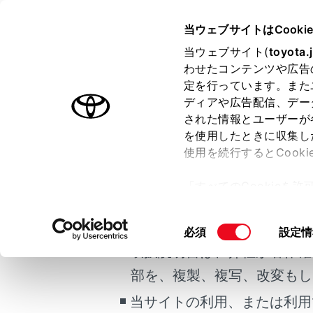
bZ4X
取扱説明書
当ウェブサイトはCooki
マルチメディア
当ウェブサイト(
toyota.
ホーム
わせたコンテンツや広告
道路事
定を行っています。また
はじめに
ディアや広告配信、デー
された情報とユーザーが
安全・安心のために
を使用したときに収集し
ご利用の条件
EVシステム
使用を続行するとCook
走行に関する情報表示
道路事業者か
「すべてのCookieを
運転する前に
当サイトには、全ての取扱説
ー)が保存されることに同
運転
更、同意を撤回したりす
掲載している取扱説明書はお
同
必須
設定情
室内装備・機能
て
」をご覧ください。
意
取扱説明書は、弊社が著作権
マルチメディア
の
部を、複製、複写、改変もし
お手入れのしかた
選
合わせて見ら
択
当サイトの利用、または利用
万一の場合には