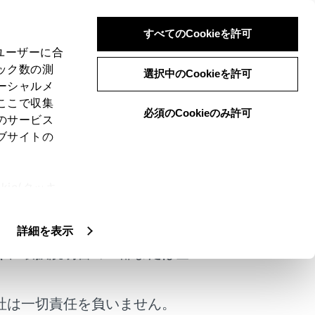
すべてのCookieを許可
、ユーザーに合
ック数の測
選択中のCookieを許可
ーシャルメ
ここで収集
必須のCookieのみ許可
のサービス
ブサイトの
ie(クッキ
けではありません。
、設定の変
扱いについ
詳細を表示
く、取扱説明書の一部または全
は役に立ちましたか？
社は一切責任を負いません。