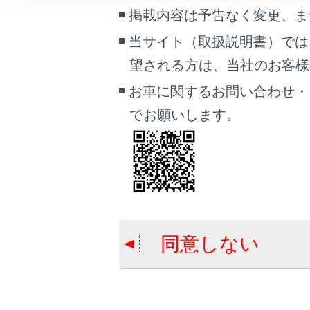
車両情報
ETC2.0ユニ
掲載内容は予告なく変更、ま
こんなときは
お問合せ先一
当サイト（取扱説明書）では
ETC画面の操
望される方は、当社のお客様相談
ブックマーク
あとで読む
お車に関するお問い合わせ・
でお願いします。
PDFで見る
車両
マルチメディア
画面表示設定
個人情報の取扱いについて
同意しない
サイト利用について
お問い合わせ