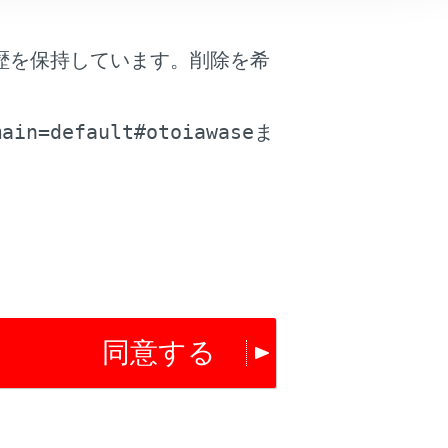
はい
いいえ
歴を保持しています。削除を希
。
main=default#otoiawase
ま
同意する