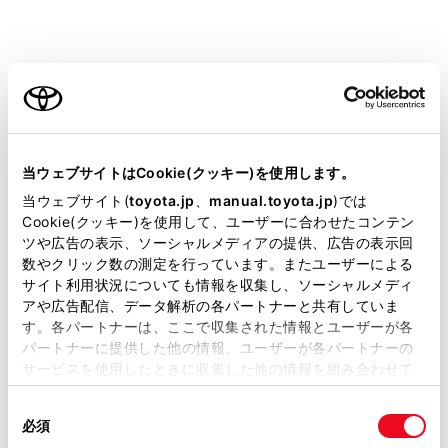
急速充電器（スタンド）・V2H機器を使用す
るとき
ご利用の条件
次のことを必ずお守りください。
お守りいただかないと、思わぬ事故の原因とな
当サイトには、全ての取扱説明書及び補足資料、正誤表等
り、重大な傷害におよぶか、最悪の場合死亡につ
が掲載されているわけではありません。
当ウェブサイトはCookie(クッキー)を使用します。
ながるおそれがあります。
掲載している取扱説明書はお客様の年式に合致しない場合
当ウェブサイト(
toyota.jp
、
manual.toyota.jp
)では
CHAdeMO規格に準拠した急速充電器（スタン
があります。
Cookie(クッキー)を使用して、ユーザーに合わせたコンテン
ド）を使用してください。
ツや広告の表示、ソーシャルメディアの提供、広告の表示回
取扱説明書は、弊社が著作権その他の知的財産権を保有し
数やクリック数の測定を行っています。またユーザーによる
ます。弊社の許可なく、取扱説明書の一部または全部を、
電動自動車用充放電システムガイドラインV2H
サイト利用状況についても情報を収集し、ソーシャルメディ
複製、複写、改変もしくは配信等することはできません。
アや広告配信、データ解析の各パートナーと共有していま
DC版に準拠したV2H機器を使用してくださ
す。各パートナーは、ここで収集された情報とユーザーが各
当サイトの利用、または利用できなかったことにより万一
い。
パートナーに提供した他の情報、ユーザーが各パートナーの
損害が生じても、弊社は一切責任を負いません。
サービスを使用したときに収集した他の情報を組み合わせて
30mをこえるケーブルを使用しないでくださ
掲載内容は予告なく変更、またはサービスを中止すること
使用することがあります。当ウェブサイトの使用を続行する
い。
があります。
同
とCookie(クッキー)に同意したこととなります。
必須
意
当サイト（取扱説明書）では、利便性向上のためにお客様