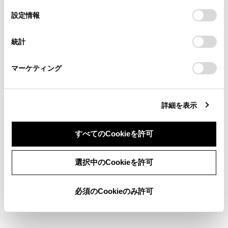
の
「すべてのCookieを許可」をクリックすることで、お客様の
の閲覧履歴、検索履歴を保持しています。削除を希望され
選
デバイスにすべてのCookie(クッキー)が保存されることに同
設定情報
る方は、当社のお客様相談窓口（0800-700-7700）までご
急速充電・V2H充電／V2H給電前の重要確認事
択
意したことになります。Cookie(クッキー)のオプトアウト、
連絡ください。
項
設定の変更、同意を撤回したりするにあたっては、当社の
統計
「
Cookie（クッキー）情報の取り扱いについて
お車に関するお問い合わせ・ご相談は
」をご覧くだ
さい。
https://toyota.jp/faq/?
急速充電・V2H充電／V2H給電するときは
マーケティング
site_domain=default#otoiawase
までお願いします。
急速充電・V2H充電／V2H給電したあとは
詳細を表示
すべてのCookieを許可
同意しない
同意する
選択中のCookieを許可
合わせて見られているページ
必須のCookieのみ許可
充電に関するアドバイス
ソーラー充電システム