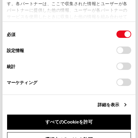
す。各パートナーは、ここで収集された情報とユーザーが各
当サイトの利用、または利用できなかったことにより万一
パートナーに提供した他の情報、ユーザーが各パートナーの
損害が生じても、弊社は一切責任を負いません。
サービスを使用したときに収集した他の情報を組み合わせて
掲載内容は予告なく変更、またはサービスを中止すること
使用することがあります。当ウェブサイトの使用を続行する
があります。
同
とCookie(クッキー)に同意したこととなります。
必須
意
当サイト（取扱説明書）では、利便性向上のためにお客様
の
「すべてのCookieを許可」をクリックすることで、お客様の
の閲覧履歴、検索履歴を保持しています。削除を希望され
合わせて見られているページ
選
デバイスにすべてのCookie(クッキー)が保存されることに同
設定情報
る方は、当社のお客様相談窓口（0800-700-7700）までご
択
意したことになります。Cookie(クッキー)のオプトアウト、
連絡ください。
設定の変更、同意を撤回したりするにあたっては、当社の
シフトポジション
統計
「
Cookie（クッキー）情報の取り扱いについて
お車に関するお問い合わせ・ご相談は
」をご覧くだ
アドバンスト ドライブ（渋滞時支援）
さい。
https://toyota.jp/faq/?
マーケティング
site_domain=default#otoiawase
までお願いします。
X-MODE
詳細を表示
このページは役に立ちましたか？
すべてのCookieを許可
同意しない
同意する
はい
いいえ