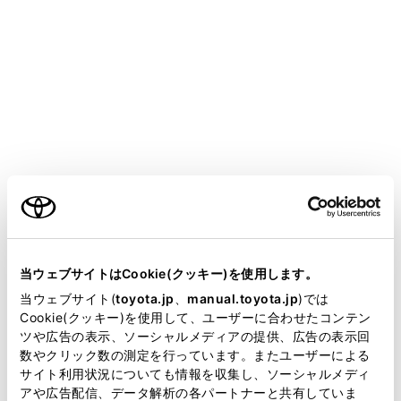
bZ4X
取扱説明書
運転
運転支援装置について
LTA（レーントレーシングアシ
スト）
ご利用の条件
メニュー
当サイトには、全ての取扱説明書及び補足資料、正誤表等
が掲載されているわけではありません。
当ウェブサイトはCookie(クッキー)を使用します。
LTAの機能
掲載している取扱説明書はお客様の年式に合致しない場合
当ウェブサイト(
toyota.jp
、
manual.toyota.jp
)では
があります。
Cookie(クッキー)を使用して、ユーザーに合わせたコンテン
ツや広告の表示、ソーシャルメディアの提供、広告の表示回
システムのON/OFFを変更する
取扱説明書は、弊社が著作権その他の知的財産権を保有し
数やクリック数の測定を行っています。またユーザーによる
ます。弊社の許可なく、取扱説明書の一部または全部を、
サイト利用状況についても情報を収集し、ソーシャルメディ
複製、複写、改変もしくは配信等することはできません。
アや広告配信、データ解析の各パートナーと共有していま
ディスプレイ表示とシステムの作動状況