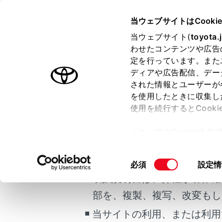
bZ4X
取扱説明書
当ウェブサイトはCooki
当ウェブサイト(
toyota.
ホーム
ハンズ
わせたコンテンツや広告
定を行っています。また
はじめに
ディアや広告配信、デー
された情報とユーザーが
安全・安心のために
を使用したときに収集し
ご利用の条件
EVシステム
使用を続行するとCook
携帯電話をハ
走行に関する情報表示
「すべてのCookieを
運転する前に
ハンズフリー
当サイトには、全ての取扱説
ー)が保存されることに同
ステアリング
運転
更、同意を撤回したりす
掲載している取扱説明書はお
同
必須
設定情
電話のかけ方
室内装備・機能
て
」をご覧ください。
意
取扱説明書は、弊社が著作権
電話の受け方
マルチメディア
の
部を、複製、複写、改変もし
通話中の操作
お手入れのしかた
選
ハンズフリー
択
当サイトの利用、または利用
万一の場合には