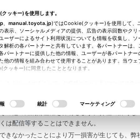
e(クッキー)を使用します。
jp
、
manual.toyota.jp
)ではCookie(クッキー)を使用して
フリー電話
の表示、ソーシャルメディアの提供、広告の表示回数やクリ
ユーザーによるサイト利用状況についても情報を収集し、ソ
タ解析の各パートナーと共有しています。各パートナーは、
各パートナーに提供した他の情報、ユーザーが各パートナー
た他の情報を組み合わせて使用することがあります。当ウェ
ie(クッキー)に同意したこととなります。
ンズフリーで使用するには
許可」をクリックすることで、お客様のデバイスにすべてのCook
電話使用上の留意事項
明書及び補足資料、正誤表等が掲載されているわ
意したことになります。Cookie(クッキー)のオプトアウト
スイッチでのハンズフリー電話の操作
るにあたっては、当社の「
Cookie（クッキー）情報の取り
客様の年式に合致しない場合があります。
報
統計
マーケティング
その他の知的財産権を保有します。弊社の許可な
くは配信等することはできません。
電話の変更
できなかったことにより万一損害が生じても、弊