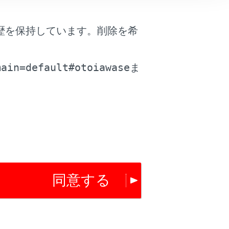
歴を保持しています。削除を希
。
main=default#otoiawase
ま
は役に立ちましたか？
はい
いいえ
同意する