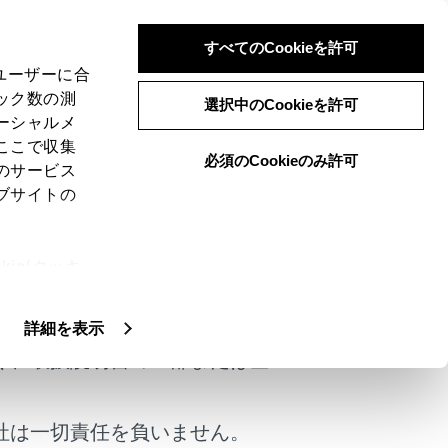
すべてのCookieを許可
、ユーザーに合
ック数の測
選択中のCookieを許可
ーシャルメ
ここで収集
必須のCookieのみ許可
のサービス
ブサイトの
ie(クッキ
けではありません。
、設定の変
扱いについ
詳細を表示
く、取扱説明書の一部または全
社は一切責任を負いません。