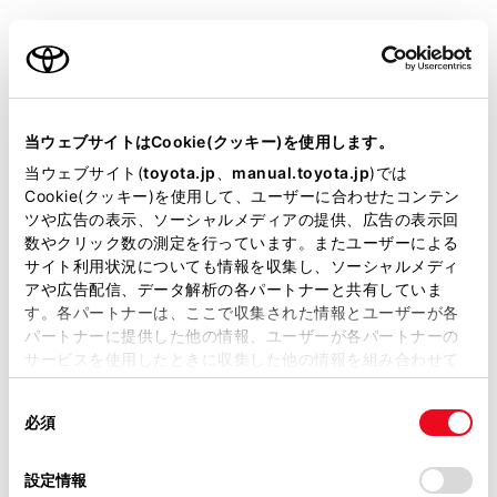
設定項目
内容
ご利用の条件
®
[‍Hotspot‍]
Wi-Fi
Hotspot機能の
ON/OFFを設定できます。
当サイトには、全ての取扱説明書及び補足資料、正誤表等
が掲載されているわけではありません。
当ウェブサイトはCookie(クッキー)を使用します。
[‍パスワード‍]
アクセスポイントのパスワー
掲載している取扱説明書はお客様の年式に合致しない場合
当ウェブサイト(
toyota.jp
、
manual.toyota.jp
)では
ドを変更できます。
があります。
Cookie(クッキー)を使用して、ユーザーに合わせたコンテン
ツや広告の表示、ソーシャルメディアの提供、広告の表示回
取扱説明書は、弊社が著作権その他の知的財産権を保有し
数やクリック数の測定を行っています。またユーザーによる
[‍セキュリティ‍]
アクセスポイントのセキュリ
ます。弊社の許可なく、取扱説明書の一部または全部を、
サイト利用状況についても情報を収集し、ソーシャルメディ
ティ方法を変更できます。
複製、複写、改変もしくは配信等することはできません。
アや広告配信、データ解析の各パートナーと共有していま
す。各パートナーは、ここで収集された情報とユーザーが各
当サイトの利用、または利用できなかったことにより万一
[‍かんたん接続
簡単設定によるアクセスポイ
パートナーに提供した他の情報、ユーザーが各パートナーの
損害が生じても、弊社は一切責任を負いません。
（WPSプッシュ方
ントへの接続を受付します。
サービスを使用したときに収集した他の情報を組み合わせて
掲載内容は予告なく変更、またはサービスを中止すること
式）‍]
使用することがあります。当ウェブサイトの使用を続行する
接続台数が上限の場合、選
があります。
同
とCookie(クッキー)に同意したこととなります。
択できません。
必須
意
当サイト（取扱説明書）では、利便性向上のためにお客様
受付時間を過ぎると接続で
の
「すべてのCookieを許可」をクリックすることで、お客様の
の閲覧履歴、検索履歴を保持しています。削除を希望され
きません。
選
デバイスにすべてのCookie(クッキー)が保存されることに同
設定情報
る方は、当社のお客様相談窓口（0800-700-7700）までご