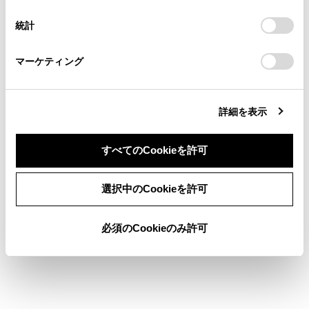
択
意したことになります。Cookie(クッキー)のオプトアウト、
WPSでサポートされてい
連絡ください。
設定の変更、同意を撤回したりするにあたっては、当社の
る機器のみ接続できます。
統計
「
Cookie（クッキー）情報の取り扱いについて
お車に関するお問い合わせ・ご相談は
」をご覧くだ
さい。
https://toyota.jp/faq/?
マーケティング
site_domain=default#otoiawase
までお願いします。
マルチメディアシステムの設定によってはメッセ
ージが表示されます。画面の案内にしたがって操
作してください。
詳細を表示
知識
すべてのCookieを許可
®
設定変更時には、Wi-Fi
Hotspot機能を再起動
同意しない
同意する
選択中のCookieを許可
®
する必要があるため、Wi-Fi
接続されている
機器はすべて切断されます。
必須のCookieのみ許可
関連リンク
Wi-Fi®機器使用上の留意事項