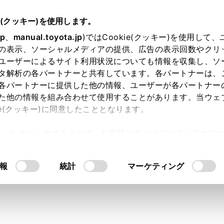
e(クッキー)を使用します。
オーディオ
地上デジタルテレビの視聴
jp
、
manual.toyota.jp
)ではCookie(クッキー)を使用して
の表示、ソーシャルメディアの提供、広告の表示回数やクリ
ジタルテレビの視聴について
ユーザーによるサイト利用状況についても情報を収集し、ソ
タ解析の各パートナーと共有しています。各パートナーは、
各パートナーに提供した他の情報、ユーザーが各パートナー
た他の情報を組み合わせて使用することがあります。当ウェ
ie(クッキー)に同意したこととなります。
テレビを視聴するとき、特に気を付けていただきたいことがあ
許可」をクリックすることで、お客様のデバイスにすべてのCook
意したことになります。Cookie(クッキー)のオプトアウト
るにあたっては、当社の「
Cookie（クッキー）情報の取り
報
統計
マーケティング
放送で地域情報を受信するために、居住地域を設定する必要が
ら行うことができます。
ジタルテレビ放送の受信は受信する場所によって、電波の強さ
信状態の継続が困難な場合があります。この関係の主な例は次