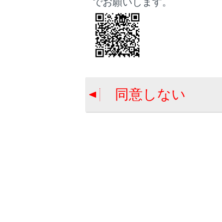
でお願いします。
る完全
関連リンク
サウンドやメ
同意しない
緊急警報放
地上デジ
地上デジ