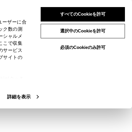
すべてのCookieを許可
、ユーザーに合
ック数の測
の留意事項
選択中のCookieを許可
ーシャルメ
ここで収集
必須のCookieのみ許可
のサービス
ブサイトの
ります。
ie(クッキ
、設定の変
扱いについ
詳細を表示
あります。居住地域の設定はオーディオの
がかわったり、障害物などの影響により最
のとおりです。