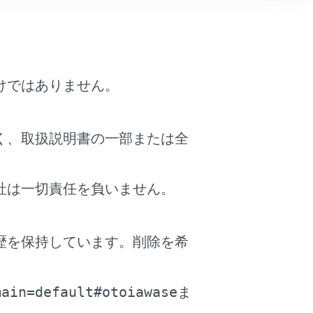
、画像が静止したり音声が途切れる場合が
画像が静止したり音声が途切れる場合があ
があります。
けではありません。
信状態が悪化します。
、受信している周波数以外の電波の影響に
く、取扱説明書の一部または全
社は一切責任を負いません。
予告なく変更される場合があります。あら
を採用しており、B-CASカードを付属
歴を保持しています。削除を希
。
たはシフトポジションをPに入れたときに
main=default#otoiawase
ま
中、またはクルーズコントロール機能によ