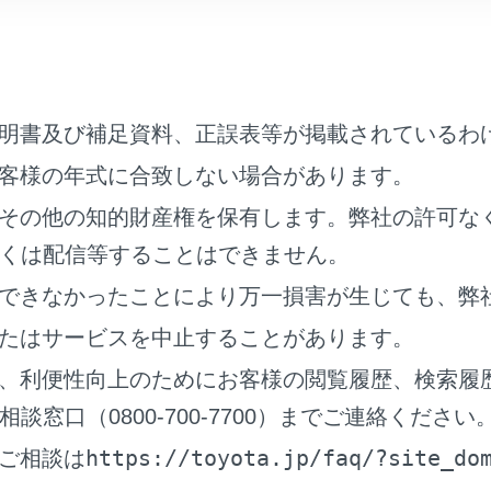
架線、高圧線、信号機、ネオンサインなどの近くで受信すると
す。
放送やアマチュア無線の送信用アンテナの近くで受信すると、
。
特性上、建物や山などが障害物となり受信状態が悪化する場合
明書及び補足資料、正誤表等が掲載されているわ
ル内にはいったり、放送局から遠ざかると電波が微弱になり受
客様の年式に合致しない場合があります。
地域において、テレビやラジオなどの送信アンテナ塔付近では
その他の知的財産権を保有します。弊社の許可な
画像が静止したり音声が途切れる場合があります。
くは配信等することはできません。
通信には対応していません。
できなかったことにより万一損害が生じても、弊
ジタルテレビの画面表示などは、製品の仕様変更などにより、
ご了承ください。
たはサービスを中止することがあります。
Sカードを使用せずに地上デジタル放送を視聴できる新RMP方式
、利便性向上のためにお客様の閲覧履歴、検索履
ません。
窓口（0800-700-7700）までご連絡ください
の配慮から車を完全に停止し、パーキングブレーキをかける、ま
視聴できます。（走行中は音声のみを再生します）
https://toyota.jp/faq/?site_do
ご相談は
ングブレーキがかかっていなくても、ブレーキホールドの作動