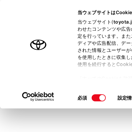
bZ4X
取扱説明書
当ウェブサイトはCooki
マルチメディア
当ウェブサイト(
toyota.
ホーム
わせたコンテンツや広告
地上デ
定を行っています。また
はじめに
ディアや広告配信、デー
された情報とユーザーが
安全・安心のために
メニュー
を使用したときに収集し
EVシステム
使用を続行するとCook
走行に関する情報表示
地上デジタル
「すべてのCookieを
運転する前に
ー)が保存されることに同
知識
運転
更、同意を撤回したりす
同
必須
設定情
室内装備・機能
て
」をご覧ください。
データ
意
マルチメディア
設定か
の
地上デ
お手入れのしかた
選
良な受
択
万一の場合には