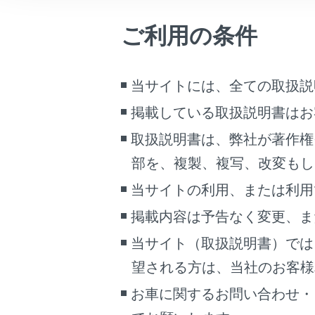
電車の
車両情報
ありま
ご利用の条件
こんなときは
ラジオ
ります
ブックマーク
電波の
当サイトには、全ての取扱説
あとで読む
トンネ
掲載している取扱説明書はお
一部の
PDFで見る
取扱説明書は、弊社が著作権
より、
車両
部を、複製、複写、改変もし
マルチメディア
双方向
当サイトの利用、または利用
地上デ
画面表示設定
かじめ
掲載内容は予告なく変更、ま
個人情報の取扱いについて
B-CA
当サイト（取扱説明書）では
してい
サイト利用について
望される方は、当社のお客様相談
安全上
お問い合わせ
映像を
お車に関するお問い合わせ・
パーキ