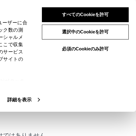
すべてのCookieを許可
、ユーザーに合
ック数の測
選択中のCookieを許可
ーシャルメ
ここで収集
必須のCookieのみ許可
のサービス
ブサイトの
どに、システムを正しく作動させるために
ie(クッキ
、設定の変
扱いについ
詳細を表示
参照先
けではありません。