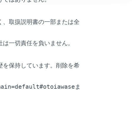
換後の再
補機バッテリーを再接続したとき
く、取扱説明書の一部または全
は
社は一切責任を負いません。
ドアガラスを開閉することができ
ないときは
歴を保持しています。削除を希
時やあが
。
クリアランスソナー
main=default#otoiawase
ま
時やあが
パーキングサポートブレーキ（前
後方静止物／周囲静止物）
に、タイ