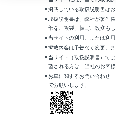
車両情報
掲載している取扱説明書はお
こんなときは
パワーバ
取扱説明書は、弊社が著作権
ブックマーク
部を、複製、複写、改変もし
あとで読む
当サイトの利用、または利用
パワーウ
PDFで見る
掲載内容は予告なく変更、ま
車両
当サイト（取扱説明書）では
マルチメディア
望される方は、当社のお客様相談
クリアラ
画面表示設定
お車に関するお問い合わせ・
でお願いします。
個人情報の取扱いについて
パーキン
サイト利用について
止物）
お問い合わせ