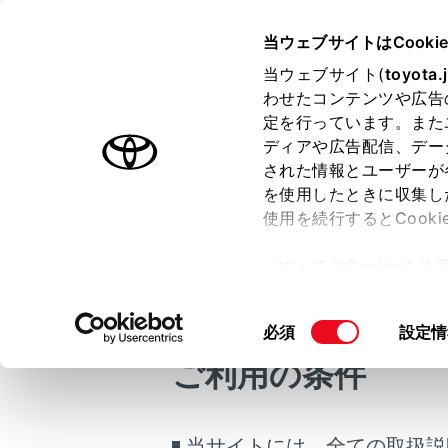
bZ4X
取扱説明書
当ウェブサイトはCooki
車両情報
初期
当ウェブサイト(
toyota.
ホーム
わせたコンテンツや広告
初期設
定を行っています。また
はじめに
ディアや広告配信、デー
された情報とユーザーが
安全・安心のために
を使用したときに収集し
EVシステム
使用を続行するとCook
走行に関する情報表示
次の項目は
「すべてのCookieを
初期設定が
運転する前に
ー)が保存されることに同
運転
更、同意を撤回したりす
同
必須
設定情
室内装備・機能
て
」をご覧ください。
設定が必
意
ご利用の条件
マルチメディア
の
お手入れのしかた
選
択
万一の場合には
当サイトには、全ての取扱説