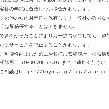
補機バッテリーの充電・交
客様の年式に合致しない場合があります。
接続時
ックドア
その他の知的財産権を保有します。弊社の許可な
ヒューズ交換時
くは配信等することはできません。
できなかったことにより万一損害が生じても、弊
正常に働かないとき
インドウ
たはサービスを中止することがあります。
、利便性向上のためにお客様の閲覧履歴、検索履
補機バッテリーを脱着した
窓口（0800-700-7700）までご連絡ください
ンスソナー
ったとき
https://toyota.jp/faq/?site_do
ご相談は
補機バッテリーを脱着した
グサポートブレーキ（周囲静
ったとき
指定空気圧が複数ある場合