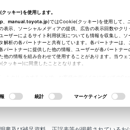
e(クッキー)を使用します。
設定
jp
、
manual.toyota.jp
)ではCookie(クッキー)を使用して
の表示、ソーシャルメディアの提供、広告の表示回数やクリ
定が必要な項目
ユーザーによるサイト利用状況についても情報を収集し、ソ
タ解析の各パートナーと共有しています。各パートナーは、
各パートナーに提供した他の情報、ユーザーが各パートナー
た他の情報を組み合わせて使用することがあります。当ウェ
ie(クッキー)に同意したこととなります。
補機バッテリーを再接続したり、メンテナンスを行ったあとな
許可」をクリックすることで、お客様のデバイスにすべてのCook
必要です。
意したことになります。Cookie(クッキー)のオプトアウト
るにあたっては、当社の「
Cookie（クッキー）情報の取り
報
統計
マーケティング
要な項目
項目
初期設定が必要なとき
明書及び補足資料、正誤表等が掲載されているわ