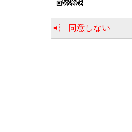
警告
走行
同意しない
冠水
流か
合わせて見ら
警告メッセー
補機バッテリ
警告灯がつい