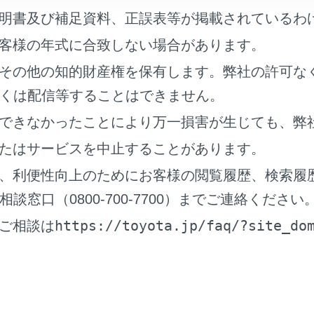
ラスが開けられる場合、窓から車外に出てください。
明書及び補足資料、正誤表等が掲載されているわ
よりドアおよびドアガラスを開けることができない場合、落ち
客様の年式に合致しない場合があります。
るのを待ってからドアを開けて車外に出てください。
その他の知的財産権を保有します。弊社の許可な
水位がドア高さの半分を超えると、水圧で車内からドアを開け
くは配信等することはできません。
できなかったことにより万一損害が生じても、弊
たはサービスを中止することがあります。
がフロアを超えると
、利便性向上のためにお客様の閲覧履歴、検索履
窓口（0800-700-7700）までご連絡ください
がフロアを超えて時間が経過すると、電気装置が損傷し、パワ
ーが停止し、車が移動できなくなるおそれがあります。
https://toyota.jp/faq/?site_do
ご相談は
脱出用ハンマー
の使用について
せガラスは、緊急脱出用ハンマーで割ることができません。
車両のドアガラスとリヤウインドウガラスに合わせガラスは使