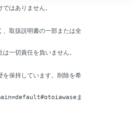
けではありません。
着いて車内外の水圧差がなくなるまで車内が
く、取扱説明書の一部または全
ることができなくなります。
社は一切責任を負いません。
歴を保持しています。削除を希
。
ーウインドウが作動しなくなったり、モ
main=default#otoiawase
ま
用されていません。