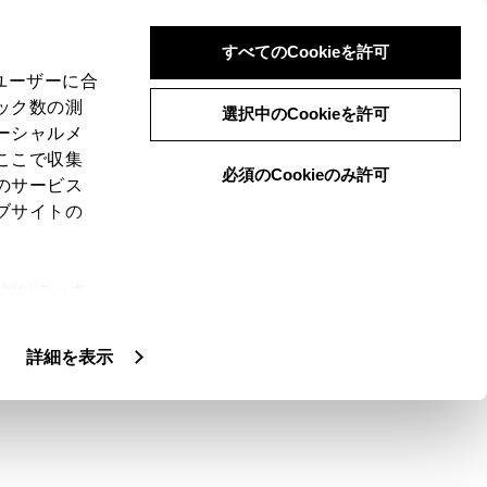
すべてのCookieを許可
、ユーザーに合
ック数の測
選択中のCookieを許可
ーシャルメ
ここで収集
必須のCookieのみ許可
のサービス
ブサイトの
路または冠水のおそれがある道路は、走行
ie(クッキ
、設定の変
。
扱いについ
詳細を表示
ガラスを開けて避難経路を確保してくださ