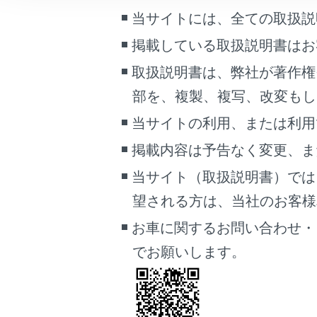
車両情報
ドアガ
当サイトには、全ての取扱説
こんなときは
水没に
掲載している取扱説明書はお
浸水す
ブックマーク
取扱説明書は、弊社が著作権
車外の
あとで読む
部を、複製、複写、改変もし
当サイトの利用、または利用
PDFで見る
知識
車両
掲載内容は予告なく変更、ま
マルチメディア
水位
当サイト（取扱説明書）では
画面表示設定
望される方は、当社のお客様相談
水位
ータ
お車に関するお問い合わせ・
個人情報の取扱いについて
緊急
でお願いします。
サイト利用について
合わ
お問い合わせ
この