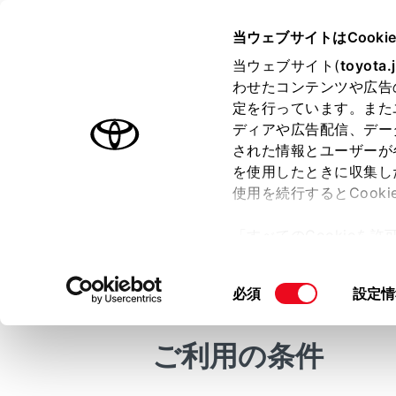
bZ4X
取扱説明書
当ウェブサイトはCooki
万一の場合には
当ウェブサイト(
toyota.
ホーム
わせたコンテンツや広告
水没・
定を行っています。また
はじめに
ディアや広告配信、デー
された情報とユーザーが
安全・安心のために
を使用したときに収集し
EVシステム
使用を続行するとCook
走行に関する情報表示
この車両は
「すべてのCookieを
しないでく
運転する前に
ー)が保存されることに同
運転
車両が水没
更、同意を撤回したりす
落ち着いて
同
必須
設定情
室内装備・機能
て
」をご覧ください。
意
ドアを
マルチメディア
の
ご利用の条件
お手入れのしかた
選
ドアを
択
い。
万一の場合には