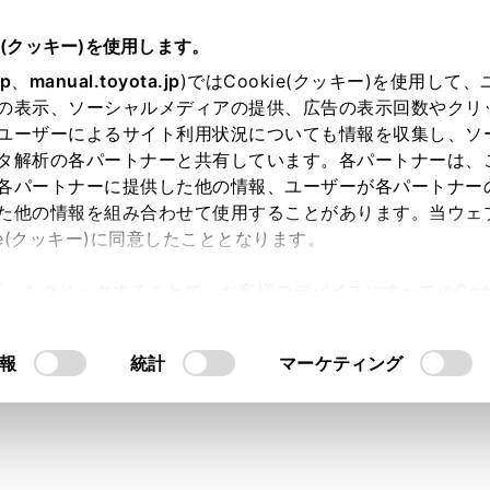
e(クッキー)を使用します。
まず初めに
jp
、
manual.toyota.jp
)ではCookie(クッキー)を使用して
の表示、ソーシャルメディアの提供、広告の表示回数やクリ
冠水したときは
ユーザーによるサイト利用状況についても情報を収集し、ソ
タ解析の各パートナーと共有しています。各パートナーは、
各パートナーに提供した他の情報、ユーザーが各パートナー
た他の情報を組み合わせて使用することがあります。当ウェ
ie(クッキー)に同意したこととなります。
水深が深い道路を走行できるように設計されていません。冠水
許可」をクリックすることで、お客様のデバイスにすべてのCook
ださい。
意したことになります。Cookie(クッキー)のオプトアウト
や漂流することが予想される場合は、車内に留まると危険です
るにあたっては、当社の「
Cookie（クッキー）情報の取り
次のように対処してください。
報
統計
マーケティング
開けることができる場合、ドアを開けて車外に出てください。
開けることができない場合、パワーウインドウスイッチでドア