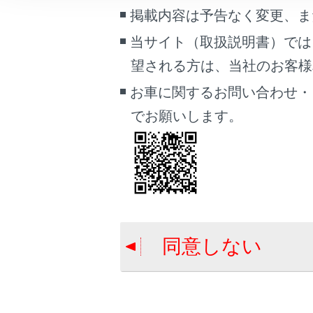
車両情報
掲載内容は予告なく変更、ま
こんなときは
当サイト（取扱説明書）では
交通情報の表
望される方は、当社のお客様相談
ブックマーク
関連リンク
あとで読む
お車に関するお問い合わせ・
でお願いします。
地図表示設定
PDFで見る
車両
マルチメディア
画面表示設定
個人情報の取扱いについて
同意しない
合わせて見ら
サイト利用について
お問い合わせ
VICSについて
目的地検索画