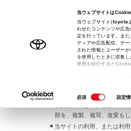
bZ4X
取扱説明書
当ウェブサイトはCooki
マルチメディア
当ウェブサイト(
toyota.
ホーム
わせたコンテンツや広告
VIC
定を行っています。また
はじめに
ディアや広告配信、デー
された情報とユーザーが
安全・安心のために
を使用したときに収集し
ご利用の条件
EVシステム
使用を続行するとCook
走行に関する情報表示
地図上にVIC
「すべてのCookieを
運転する前に
当サイトには、全ての取扱説
ー)が保存されることに同
赤色：渋滞
運転
更、同意を撤回したりす
掲載している取扱説明書はお
同
必須
設定情
室内装備・機能
て
」をご覧ください。
意
取扱説明書は、弊社が著作権
マルチメディア
の
部を、複製、複写、改変もし
お手入れのしかた
選
択
当サイトの利用、または利用
万一の場合には