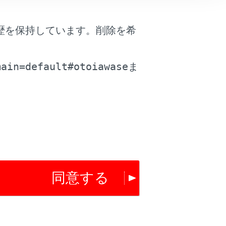
歴を保持しています。削除を希
。
main=default#otoiawase
ま
同意する
は役に立ちましたか？
はい
いいえ