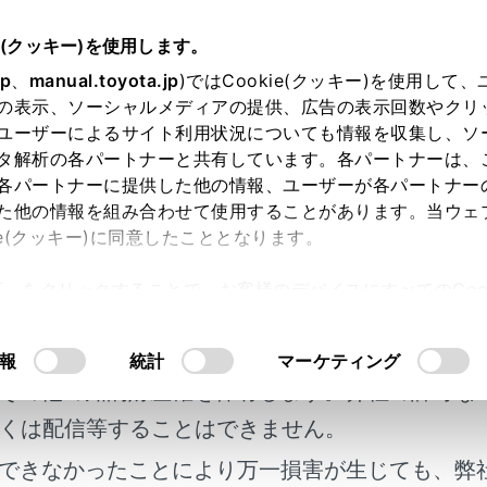
e(クッキー)を使用します。
ナビゲーション
VICS・交通情報
jp
、
manual.toyota.jp
)ではCookie(クッキー)を使用して
の表示、ソーシャルメディアの提供、広告の表示回数やクリ
S・交通情報を使う
ユーザーによるサイト利用状況についても情報を収集し、ソ
タ解析の各パートナーと共有しています。各パートナーは、
各パートナーに提供した他の情報、ユーザーが各パートナー
た他の情報を組み合わせて使用することがあります。当ウェ
ie(クッキー)に同意したこととなります。
S記号や交通情報を表示することができます。
許可」をクリックすることで、お客様のデバイスにすべてのCook
明書及び補足資料、正誤表等が掲載されているわ
意したことになります。Cookie(クッキー)のオプトアウト
、 橙色：混雑、 緑色：空き道
るにあたっては、当社の「
Cookie（クッキー）情報の取り
客様の年式に合致しない場合があります。
報
統計
マーケティング
その他の知的財産権を保有します。弊社の許可な
くは配信等することはできません。
できなかったことにより万一損害が生じても、弊