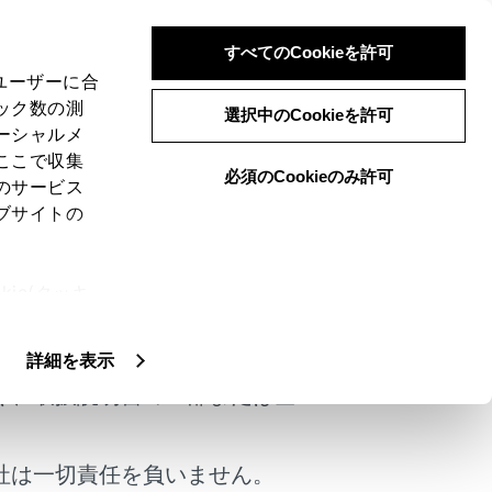
すべてのCookieを許可
、ユーザーに合
ック数の測
選択中のCookieを許可
ーシャルメ
ここで収集
必須のCookieのみ許可
のサービス
ブサイトの
ie(クッキ
けではありません。
、設定の変
扱いについ
詳細を表示
く、取扱説明書の一部または全
社は一切責任を負いません。