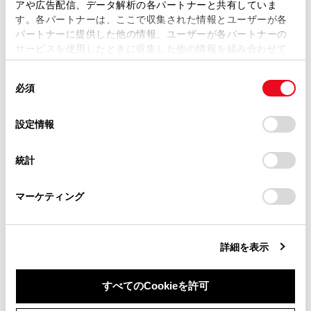
アや広告配信、データ解析の各パートナーと共有していま
つながるおそれがあり危険です。
す。各パートナーは、ここで収集された情報とユーザーが各
当サイトの利用、または利用できなかったことにより万一
パートナーに提供した他の情報、ユーザーが各パートナーの
損害が生じても、弊社は一切責任を負いません。
充電に関する留意事項
サービスを使用したときに収集した他の情報を組み合わせて
掲載内容は予告なく変更、またはサービスを中止すること
使用することがあります。当ウェブサイトの使用を続行する
この車は一般家庭用のACコンセントに接続して駆
があります。
同
とCookie(クッキー)に同意したこととなります。
動用電池を充電できます。ただし、一般的な電気
必須
意
当サイト（取扱説明書）では、利便性向上のためにお客様
製品と次の点が大きく異なるため、取り扱いを誤
の
「すべてのCookieを許可」をクリックすることで、お客様の
の閲覧履歴、検索履歴を保持しています。削除を希望され
選
デバイスにすべてのCookie(クッキー)が保存されることに同
ると火災や感電事故が発生し、重大な傷害におよ
設定情報
る方は、当社のお客様相談窓口（0800-700-7700）までご
択
意したことになります。Cookie(クッキー)のオプトアウト、
ぶか、最悪の場合死亡につながるおそれがありま
連絡ください。
設定の変更、同意を撤回したりするにあたっては、当社の
す。
統計
「
Cookie（クッキー）情報の取り扱いについて
お車に関するお問い合わせ・ご相談は
」をご覧くだ
さい。
https://toyota.jp/faq/?
200V での普通充電時は、長時間にわたって大
マーケティング
site_domain=default#otoiawase
までお願いします。
電流が流れる（→
接続可能な外部電源につい
て
）
詳細を表示
お客さまの充電環境によっては、充電作業が屋
外で行われる
すべてのCookieを許可