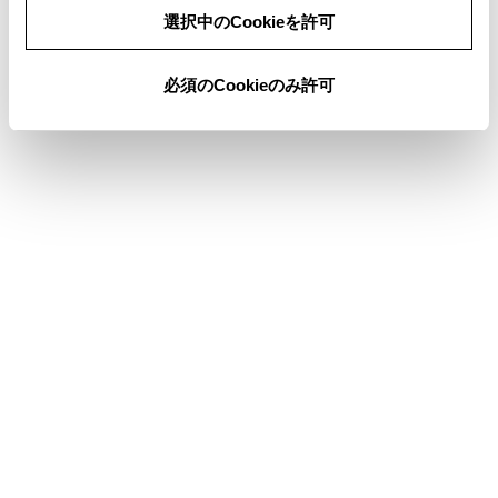
同意しない
同意する
注意
選択中のCookieを許可
充電に関する留意事項
必須のCookieのみ許可
充電作業は、本書で説明している内容をよくお読
みいただいた上で、正しい手順に沿って行ってく
ださい。
お子さまなど、不慣れな方だけで充電作業を行
わないでください。また、普通充電ケーブルは
幼児の手の届かない場所で保管してください。
充電器（スタンド）または、V2H機器で充電す
る場合は、機器の使用手順に従って作業を行っ
てください。
充電前の重要確認事項