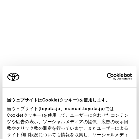
に近付かないでください。または給電により、
ペースメーカーの動作に影響を与えるおそれが
あります。
充電または給電中は車内にとどまらないでくだ
さい。充電または給電により、ペースメーカー
の動作に影響を与えるおそれがあります。
ものを取るときなどに、車内に入り込まないで
ください。充電または給電により、ペースメー
ご利用の条件
カーの動作に影響を与えるおそれがあります。
当サイトには、全ての取扱説明書及び補足資料、正誤表等
車両に充電ケーブルが接続されているとき
が掲載されているわけではありません。
当ウェブサイトはCookie(クッキー)を使用します。
シフトポジションをPから切り替えないでくださ
掲載している取扱説明書はお客様の年式に合致しない場合
当ウェブサイト(
toyota.jp
、
manual.toyota.jp
)では
い。
があります。
Cookie(クッキー)を使用して、ユーザーに合わせたコンテン
ツや広告の表示、ソーシャルメディアの提供、広告の表示回
万一、充電ケーブルが故障していた場合、シフト
取扱説明書は、弊社が著作権その他の知的財産権を保有し
数やクリック数の測定を行っています。またユーザーによる
ポジションがPからほかのシフトポジションに切
ます。弊社の許可なく、取扱説明書の一部または全部を、
サイト利用状況についても情報を収集し、ソーシャルメディ
複製、複写、改変もしくは配信等することはできません。
りかわることがあり、車両が動いて思わぬ事故に