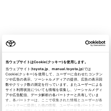
bZ4X
取扱説明書
ア
ハンズフリー電話
ステアリングスイッチでのハンズフリー電話の操作
ステアリングスイッチでのハン
ズフリー電話の操作
ご利用の条件
当サイトには、全ての取扱説明書及び補足資料、正誤表等
が掲載されているわけではありません。
当ウェブサイトはCookie(クッキー)を使用します。
掲載している取扱説明書はお客様の年式に合致しない場合
当ウェブサイト(
toyota.jp
、
manual.toyota.jp
)では
ステアリングスイッチで操作する
があります。
Cookie(クッキー)を使用して、ユーザーに合わせたコンテン
ツや広告の表示、ソーシャルメディアの提供、広告の表示回
取扱説明書は、弊社が著作権その他の知的財産権を保有し
数やクリック数の測定を行っています。またユーザーによる
ます。弊社の許可なく、取扱説明書の一部または全部を、
サイト利用状況についても情報を収集し、ソーシャルメディ
複製、複写、改変もしくは配信等することはできません。
アや広告配信、データ解析の各パートナーと共有していま
す。各パートナーは、ここで収集された情報とユーザーが各
当サイトの利用、または利用できなかったことにより万一
パートナーに提供した他の情報、ユーザーが各パートナーの
損害が生じても、弊社は一切責任を負いません。
サービスを使用したときに収集した他の情報を組み合わせて