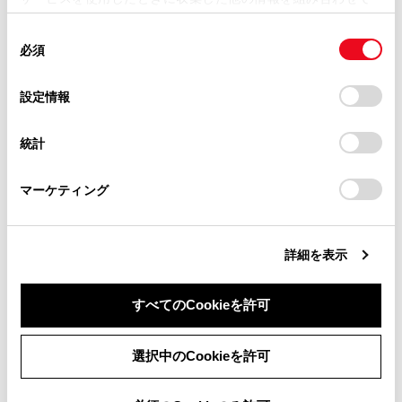
掲載内容は予告なく変更、またはサービスを中止すること
使用することがあります。当ウェブサイトの使用を続行する
があります。
同
とCookie(クッキー)に同意したこととなります。
合わせて見られているページ
必須
意
当サイト（取扱説明書）では、利便性向上のためにお客様
の
「すべてのCookieを許可」をクリックすることで、お客様の
の閲覧履歴、検索履歴を保持しています。削除を希望され
ワンタッチダイヤルを登録する
選
デバイスにすべてのCookie(クッキー)が保存されることに同
設定情報
る方は、当社のお客様相談窓口（0800-700-7700）までご
択
意したことになります。Cookie(クッキー)のオプトアウト、
連絡先に新規データを追加する
連絡ください。
設定の変更、同意を撤回したりするにあたっては、当社の
統計
ハンズフリー電話についての留意事項
「
Cookie（クッキー）情報の取り扱いについて
お車に関するお問い合わせ・ご相談は
」をご覧くだ
さい。
https://toyota.jp/faq/?
マーケティング
site_domain=default#otoiawase
までお願いします。
このページは役に立ちましたか？
詳細を表示
はい
いいえ
すべてのCookieを許可
同意しない
同意する
選択中のCookieを許可