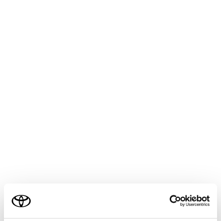
bZ4X
取扱説明書
よくあるお問い合わせ
安全・安心のために
EVシステム
走行に関する情報表示
運転する前に
運転
ご利用の条件
室内装備・機能