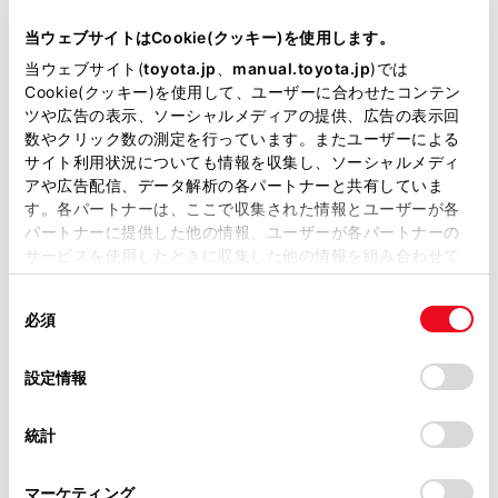
当サイトには、全ての取扱説明書及び補足資料、正誤表等
お手入れのしかた
が掲載されているわけではありません。
当ウェブサイトはCookie(クッキー)を使用します。
掲載している取扱説明書はお客様の年式に合致しない場合
当ウェブサイト(
toyota.jp
、
manual.toyota.jp
)では
万一の場合には
があります。
Cookie(クッキー)を使用して、ユーザーに合わせたコンテン
ツや広告の表示、ソーシャルメディアの提供、広告の表示回
取扱説明書は、弊社が著作権その他の知的財産権を保有し
車両情報
数やクリック数の測定を行っています。またユーザーによる
ます。弊社の許可なく、取扱説明書の一部または全部を、
サイト利用状況についても情報を収集し、ソーシャルメディ
複製、複写、改変もしくは配信等することはできません。
はじめに
アや広告配信、データ解析の各パートナーと共有していま
す。各パートナーは、ここで収集された情報とユーザーが各
当サイトの利用、または利用できなかったことにより万一
パートナーに提供した他の情報、ユーザーが各パートナーの
こんなときは
損害が生じても、弊社は一切責任を負いません。
サービスを使用したときに収集した他の情報を組み合わせて
掲載内容は予告なく変更、またはサービスを中止すること
使用することがあります。当ウェブサイトの使用を続行する
知っておいていただきたいこと
があります。
同
とCookie(クッキー)に同意したこととなります。
必須
意
当サイト（取扱説明書）では、利便性向上のためにお客様
イラスト目次
の
「すべてのCookieを許可」をクリックすることで、お客様の
の閲覧履歴、検索履歴を保持しています。削除を希望され
選
デバイスにすべてのCookie(クッキー)が保存されることに同
設定情報
る方は、当社のお客様相談窓口（0800-700-7700）までご
基本操作
択
意したことになります。Cookie(クッキー)のオプトアウト、
連絡ください。
設定の変更、同意を撤回したりするにあたっては、当社の
統計
「
Cookie（クッキー）情報の取り扱いについて
お車に関するお問い合わせ・ご相談は
」をご覧くだ
各種設定および登録
さい。
https://toyota.jp/faq/?
マーケティング
site_domain=default#otoiawase
までお願いします。