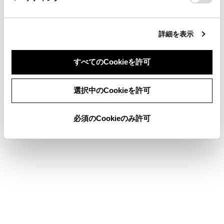
スマートフォンや通信機器の接続
ナビゲーション
詳細を表示
オーディオ
すべてのCookieを許可
ハンズフリー電話
同意しない
同意する
選択中のCookieを許可
T-Connect
駐車支援システム
必須のCookieのみ許可
ETC の利用
付録