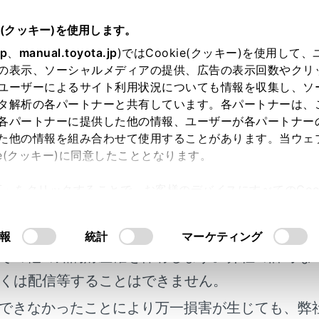
e(クッキー)を使用します。
T-Connect
T-Connectの利用手続き
jp
、
manual.toyota.jp
)ではCookie(クッキー)を使用して
の表示、ソーシャルメディアの提供、広告の表示回数やクリ
nnectを解約する
ユーザーによるサイト利用状況についても情報を収集し、ソ
タ解析の各パートナーと共有しています。各パートナーは、
各パートナーに提供した他の情報、ユーザーが各パートナー
た他の情報を組み合わせて使用することがあります。当ウェ
ie(クッキー)に同意したこととなります。
合など、T-Connectを解約する際はマルチメディアシステ
許可」をクリックすることで、お客様のデバイスにすべてのCook
明書及び補足資料、正誤表等が掲載されているわ
意したことになります。Cookie(クッキー)のオプトアウト
るにあたっては、当社の「
Cookie（クッキー）情報の取り
放す前に
客様の年式に合致しない場合があります。
報
統計
マーケティング
その他の知的財産権を保有します。弊社の許可な
ディアシステムから解約する
くは配信等することはできません。
できなかったことにより万一損害が生じても、弊