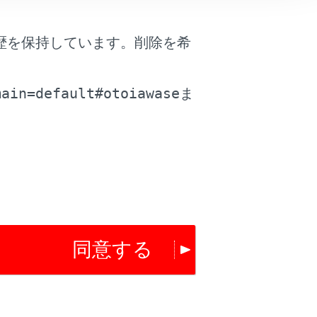
歴を保持しています。削除を希
は役に立ちましたか？
。
main=default#otoiawase
ま
はい
いいえ
同意する