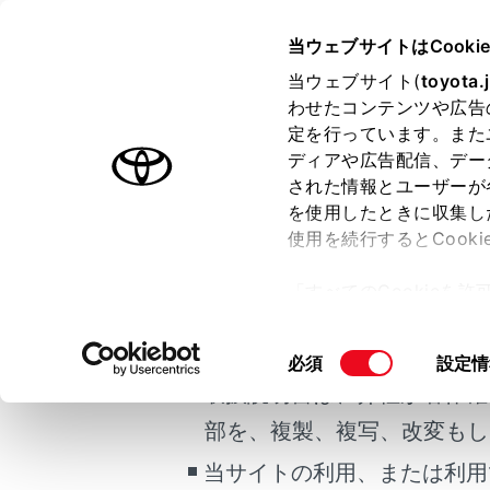
bZ4X
取扱説明書
当ウェブサイトはCooki
マルチメディア
当ウェブサイト(
toyota.
ホーム
わせたコンテンツや広告
T-Co
定を行っています。また
はじめに
ディアや広告配信、デー
された情報とユーザーが
安全・安心のために
メニュー
を使用したときに収集し
ご利用の条件
EVシステム
使用を続行するとCook
走行に関する情報表示
お車を手放す場
「すべてのCookieを
運転する前に
当サイトには、全ての取扱説
ー)が保存されることに同
運転
更、同意を撤回したりす
お車を手
掲載している取扱説明書はお
同
必須
設定情
室内装備・機能
て
」をご覧ください。
意
取扱説明書は、弊社が著作権
マルチメディア
マルチメ
の
部を、複製、複写、改変もし
お手入れのしかた
選
択
当サイトの利用、または利用
万一の場合には