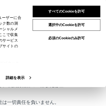
すべてのCookieを許可
、ユーザーに合
ック数の測
選択中のCookieを許可
ーシャルメ
ここで収集
必須のCookieのみ許可
のサービス
ブサイトの
ムから行うことができます。
ie(クッキ
けではありません。
、設定の変
扱いについ
詳細を表示
く、取扱説明書の一部または全
社は一切責任を負いません。