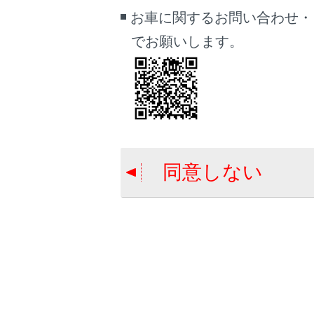
お車に関するお問い合わせ・
受信
登録
でお願いします。
エリ
[‍
設定
[‍
同意しない
全画
[‍Ch‍]
[‍
‍]
[‍Auto.P
タッ
セッ