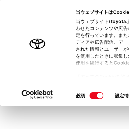
HARRIER 2025.06～
取扱説明
当ウェブサイトはCooki
マルチメディア
当ウェブサイト(
toyota.
ホーム
わせたコンテンツや広告
地上デ
定を行っています。また
はじめに
ディアや広告配信、デー
された情報とユーザーが
安全・安心のために
メニュー
を使用したときに収集し
走行に関する情報表示
使用を続行するとCook
運転する前に
地上デジタル
「すべてのCookieを
運転
ー)が保存されることに同
知識
室内装備・機能
更、同意を撤回したりす
同
必須
設定情
マルチメディア
て
」をご覧ください。
ワンセグ
意
お手入れのしかた
視聴し
の
万一の場合には
選
受信設
択
グ放送
車両情報