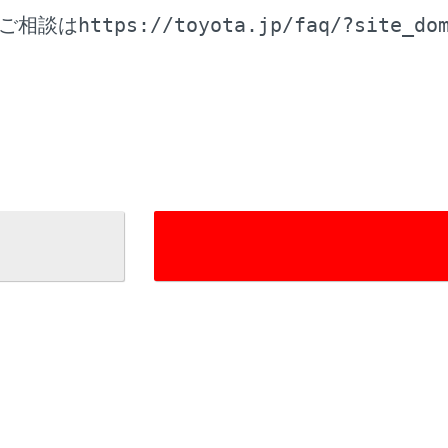
https://toyota.jp/faq/?site_do
ご相談は
している番組をマニュアルプリセットボタンに登録します。
しているときにタッチすると解除します。
アプリセットモードのときは表示されません。
‍]
可能な項目を表示します。
‍]
面表示にします。
／
[‍
‍]
にタッチすると、プリセットボタンに登録している順
‍]
チし続けると、現在位置から受信可能なチャンネルをマニュア
トモードのときは表示されません。