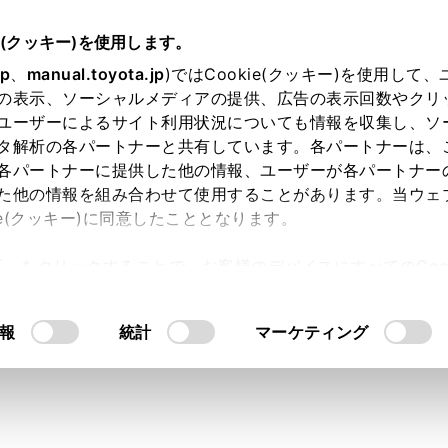
書
e(クッキー)を使用します。
オーディオ
地上デジタルテレビの視聴
jp
、
manual.toyota.jp
)ではCookie(クッキー)を使用して
の表示、ソーシャルメディアの提供、広告の表示回数やクリ
ジタルテレビを視聴する
ユーザーによるサイト利用状況についても情報を収集し、ソ
タ解析の各パートナーと共有しています。各パートナーは、
各パートナーに提供した他の情報、ユーザーが各パートナー
た他の情報を組み合わせて使用することがあります。当ウェ
ie(クッキー)に同意したこととなります。
テレビを視聴して楽しむことができます。
許可」をクリックすることで、お客様のデバイスにすべてのCook
意したことになります。Cookie(クッキー)のオプトアウト
るにあたっては、当社の「
Cookie（クッキー）情報の取り
報
統計
マーケティング
放送のサービス番号は、611～728に割りあてられています。
ているチャンネルがワンセグ放送を行っていない場合、ワンセ
定を
[‍ワンセグ自動切り替え‍]
に設定した場合、通常の地上デジタ
に切りかえても自動で通常の地上デジタルテレビ放送にもどり