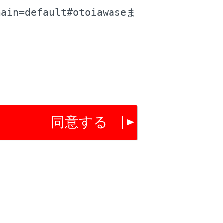
main=default#otoiawase
ま
同意する
にチャンネルが切りかわります。
ルプリセットに自動で登録します。エリアプリ