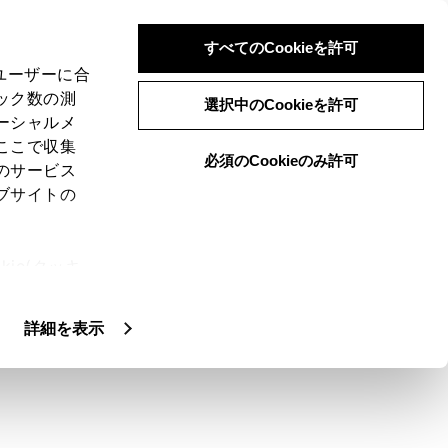
すべてのCookieを許可
、ユーザーに合
ック数の測
選択中のCookieを許可
ーシャルメ
ここで収集
必須のCookieのみ許可
のサービス
ブサイトの
ie(クッキ
、設定の変
扱いについ
詳細を表示
グ放送に切りかえることができません。
ルテレビ放送が受信可能なときは、ワンセ
ます。