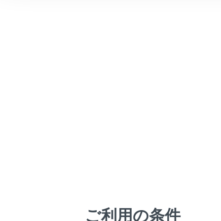
全
こんなときは
シ
ブックマーク
シ
あとで読む
お
PDFで見る
お
車両
マルチメディア
背
画面表示設定
肩
腰
個人情報の取扱いについて
サイト利用について
妊娠
お問い合わせ
医師
通常
ご利用の条件
の下