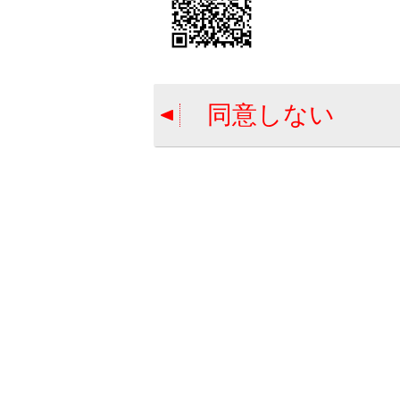
→
チ
シー
ベ
同意しない
シ
プ
い
も
て
プ
し
不