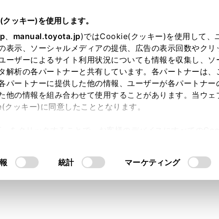
書
e(クッキー)を使用します。
に
安全にお使いいただくために
jp
、
manual.toyota.jp
)ではCookie(クッキー)を使用して
の表示、ソーシャルメディアの提供、広告の表示回数やクリ
ベルト
ユーザーによるサイト利用状況についても情報を収集し、ソ
タ解析の各パートナーと共有しています。各パートナーは、
各パートナーに提供した他の情報、ユーザーが各パートナー
た他の情報を組み合わせて使用することがあります。当ウェ
ie(クッキー)に同意したこととなります。
べての乗員は必ずシートベルトを正しく着用してください。
許可」をクリックすることで、お客様のデバイスにすべてのCook
意したことになります。Cookie(クッキー)のオプトアウト
るにあたっては、当社の「
Cookie（クッキー）情報の取り
報
統計
マーケティング
キや事故の際のけがを避けるため、次のことを必ずお守りくだ
ただかないと、重大な傷害におよぶか、最悪の場合死亡につな
トベルトの着用について