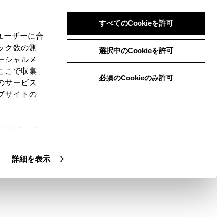
すべてのCookieを許可
、ユーザーに合
ック数の測
選択中のCookieを許可
ーシャルメ
ここで収集
必須のCookieのみ許可
のサービス
ブサイトの
ie(クッキ
、設定の変
扱いについ
詳細を表示
さい。
がるおそれがあります。