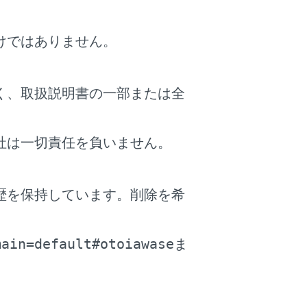
でなく胎児までが重大な傷害を受けた
けではありません。
く、取扱説明書の一部または全
社は一切責任を負いません。
歴を保持しています。削除を希
。
main=default#otoiawase
ま