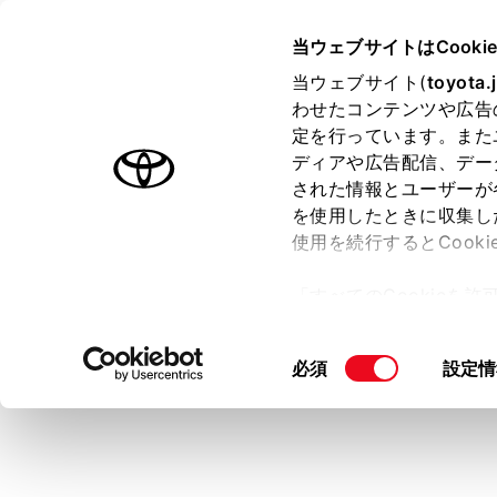
HARRIER 2025.06～
取扱説明
当ウェブサイトはCooki
安全・安心のため
当ウェブサイト(
toyota.
ホーム
わせたコンテンツや広告
シート
定を行っています。また
はじめに
ディアや広告配信、デー
された情報とユーザーが
安全・安心のために
メニュー
を使用したときに収集し
走行に関する情報表示
使用を続行するとCook
運転する前に
走行前にす
「すべてのCookieを
運転
ー)が保存されることに同
室内装備・機能
警告
更、同意を撤回したりす
同
必須
設定情
マルチメディア
て
」をご覧ください。
急ブレー
意
お手入れのしかた
お守りい
の
万一の場合には
選
シー
択
車両情報