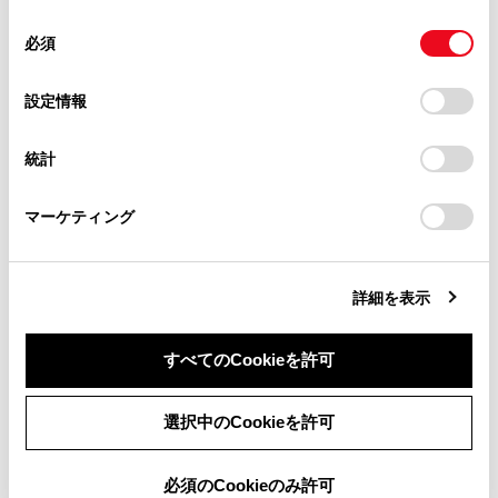
使用することがあります。当ウェブサイトの使用を続行する
合わせて見られているページ
があります。
同
とCookie(クッキー)に同意したこととなります。
必須
意
当サイト（取扱説明書）では、利便性向上のためにお客様
データ通信に関する留意事項
の
「すべてのCookieを許可」をクリックすることで、お客様の
の閲覧履歴、検索履歴を保持しています。削除を希望され
選
デバイスにすべてのCookie(クッキー)が保存されることに同
設定情報
T-Connectを利用する
る方は、当社のお客様相談窓口（0800-700-7700）までご
択
意したことになります。Cookie(クッキー)のオプトアウト、
連絡ください。
Webブラウザ画面を操作する
設定の変更、同意を撤回したりするにあたっては、当社の
統計
「
Cookie（クッキー）情報の取り扱いについて
お車に関するお問い合わせ・ご相談は
」をご覧くだ
さい。
https://toyota.jp/faq/?
マーケティング
site_domain=default#otoiawase
までお願いします。
このページは役に立ちましたか？
詳細を表示
はい
いいえ
すべてのCookieを許可
同意しない
同意する
選択中のCookieを許可
必須のCookieのみ許可
ブックマーク
あとで読む