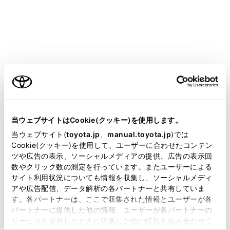
HARRIER 2025.06～
取扱説明書
T-Connect
マルチメディア
リモートメンテナンスサービス
リモートメンテナンスサービス
ご利用の条件
当サイトには、全ての取扱説明書及び補足資料、正誤表等
が掲載されているわけではありません。
当ウェブサイトはCookie(クッキー)を使用します。
リモートメンテナンスサービスについて
掲載している取扱説明書はお客様の年式に合致しない場合
当ウェブサイト(
toyota.jp
、
manual.toyota.jp
)では
があります。
Cookie(クッキー)を使用して、ユーザーに合わせたコンテン
ツや広告の表示、ソーシャルメディアの提供、広告の表示回
取扱説明書は、弊社が著作権その他の知的財産権を保有し
数やクリック数の測定を行っています。またユーザーによる
ます。弊社の許可なく、取扱説明書の一部または全部を、
サイト利用状況についても情報を収集し、ソーシャルメディ
複製、複写、改変もしくは配信等することはできません。
アや広告配信、データ解析の各パートナーと共有していま
す。各パートナーは、ここで収集された情報とユーザーが各
当サイトの利用、または利用できなかったことにより万一
パートナーに提供した他の情報、ユーザーが各パートナーの
損害が生じても、弊社は一切責任を負いません。
サービスを使用したときに収集した他の情報を組み合わせて
掲載内容は予告なく変更、またはサービスを中止すること