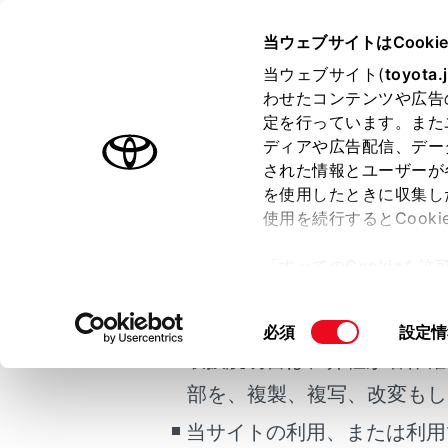
HARRIER 2025.06～
取扱説明
当ウェブサイトはCooki
当ウェブサイト(
toyota.
ホーム
ブック
わせたコンテンツや広告
定を行っています。また
はじめに
ディアや広告配信、デー
された情報とユーザーが
安全・安心のために
ブックマ
を使用したときに収集し
ご利用の条件
走行に関する情報表示
使用を続行するとCook
運転する前に
「すべてのCookieを
運転
当サイトには、全ての取扱説
ー)が保存されることに同
室内装備・機能
更、同意を撤回したりす
掲載している取扱説明書はお
同
必須
設定情
マルチメディア
て
」をご覧ください。
意
取扱説明書は、弊社が著作権
お手入れのしかた
の
部を、複製、複写、改変もし
万一の場合には
選
択
当サイトの利用、または利用
車両情報