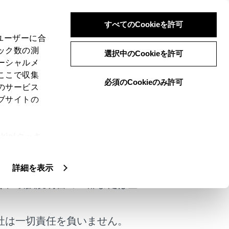
すべてのCookieを許可
、ユーザーに合
ック数の測
選択中のCookieを許可
ーシャルメ
ここで収集
必須のCookieのみ許可
のサービス
ブサイトの
ie(クッキ
けではありません。
、設定の変
扱いについ
詳細を表示
く、取扱説明書の一部または全
社は一切責任を負いません。