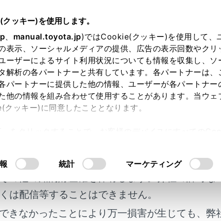
書
e(クッキー)を使用します。
jp
、
manual.toyota.jp
)ではCookie(クッキー)を使用して
マーク
の表示、ソーシャルメディアの提供、広告の表示回数やクリ
ユーザーによるサイト利用状況についても情報を収集し、ソ
タ解析の各パートナーと共有しています。各パートナーは、
各パートナーに提供した他の情報、ユーザーが各パートナー
ーク一覧
た他の情報を組み合わせて使用することがあります。当ウェ
ie(クッキー)に同意したこととなります。
許可」をクリックすることで、お客様のデバイスにすべてのCook
登録がありません
明書及び補足資料、正誤表等が掲載されているわ
意したことになります。Cookie(クッキー)のオプトアウト
るにあたっては、当社の「
Cookie（クッキー）情報の取り
客様の年式に合致しない場合があります。
報
統計
マーケティング
その他の知的財産権を保有します。弊社の許可な
くは配信等することはできません。
できなかったことにより万一損害が生じても、弊