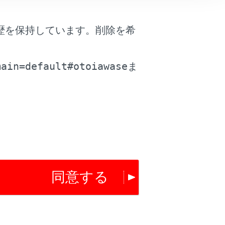
歴を保持しています。削除を希
。
main=default#otoiawase
ま
同意する