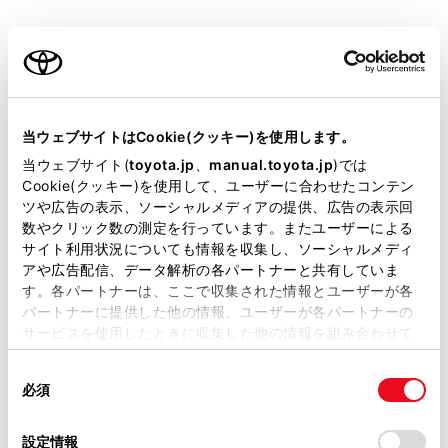
マイク：緊急通報中や手動保守点検中のハンズフリ
ご利用の条件
ー通話時に使用します。
ヘルプネットボタン：ボタン操作による手動通報を
当サイトには、全ての取扱説明書及び補足資料、正誤表等
します。また、手動保守点検をするときに押しま
が掲載されているわけではありません。
す。
当ウェブサイトはCookie(クッキー)を使用します。
掲載している取扱説明書はお客様の年式に合致しない場合
当ウェブサイト(
toyota.jp
、
manual.toyota.jp
)では
表示灯：赤と緑の表示灯の点灯の組み合わせにより
があります。
Cookie(クッキー)を使用して、ユーザーに合わせたコンテン
機器の故障、緊急通報中などシステムの動作を知ら
ツや広告の表示、ソーシャルメディアの提供、広告の表示回
取扱説明書は、弊社が著作権その他の知的財産権を保有し
せます。
数やクリック数の測定を行っています。またユーザーによる
ます。弊社の許可なく、取扱説明書の一部または全部を、
サイト利用状況についても情報を収集し、ソーシャルメディ
複製、複写、改変もしくは配信等することはできません。
アや広告配信、データ解析の各パートナーと共有していま
す。各パートナーは、ここで収集された情報とユーザーが各
当サイトの利用、または利用できなかったことにより万一
マルチメディアシステム
パートナーに提供した他の情報、ユーザーが各パートナーの
損害が生じても、弊社は一切責任を負いません。
サービスを使用したときに収集した他の情報を組み合わせて
掲載内容は予告なく変更、またはサービスを中止すること
使用することがあります。当ウェブサイトの使用を続行する
があります。
同
とCookie(クッキー)に同意したこととなります。
必須
意
当サイト（取扱説明書）では、利便性向上のためにお客様
の
「すべてのCookieを許可」をクリックすることで、お客様の
の閲覧履歴、検索履歴を保持しています。削除を希望され
選
デバイスにすべてのCookie(クッキー)が保存されることに同
設定情報
る方は、当社のお客様相談窓口（0800-700-7700）までご