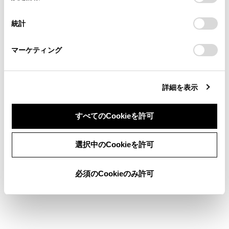
択
意したことになります。Cookie(クッキー)のオプトアウト、
連絡ください。
設定の変更、同意を撤回したりするにあたっては、当社の
統計
「
Cookie（クッキー）情報の取り扱いについて
お車に関するお問い合わせ・ご相談は
」をご覧くだ
緊急通報時や保守点検時にメッセージを表示します。
さい。
https://toyota.jp/faq/?
マーケティング
site_domain=default#otoiawase
までお願いします。
詳細を表示
すべてのCookieを許可
合わせて見られているページ
同意しない
同意する
選択中のCookieを許可
データ通信に関する留意事項
必須のCookieのみ許可
T-Connectを利用する
Webブラウザ画面を操作する