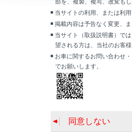
T
部を、複製、複写、改変もし
こんなときは
す
当サイトの利用、または利用
ぶ
ブックマーク
掲載内容は予告なく変更、ま
ト
あとで読む
当サイト（取扱説明書）では
み
PDFで見る
望される方は、当社のお客様相談
車両
お車に関するお問い合わせ・
マルチメディア
Toyota
でお願いします。
画面表示設定
自車のToy
個人情報の取扱いについて
サイト利用について
ソフトウ
お問い合わせ
同意しない