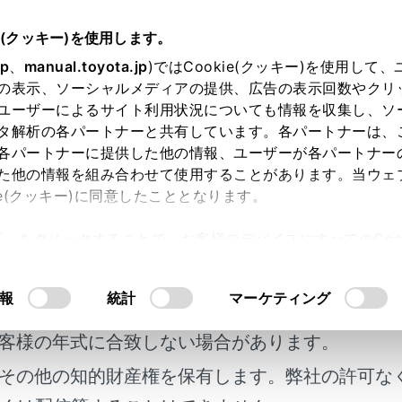
書
e(クッキー)を使用します。
装置について
jp
、
manual.toyota.jp
)ではCookie(クッキー)を使用して
の表示、ソーシャルメディアの提供、広告の表示回数やクリ
ェアアップデートを確認する（Toy
ユーザーによるサイト利用状況についても情報を収集し、ソ
e装着車）
タ解析の各パートナーと共有しています。各パートナーは、
各パートナーに提供した他の情報、ユーザーが各パートナー
た他の情報を組み合わせて使用することがあります。当ウェ
ie(クッキー)に同意したこととなります。
許可」をクリックすることで、お客様のデバイスにすべてのCook
nectご利用契約中のお客様は通信モジュール（DCM）を使って
意したことになります。Cookie(クッキー)のオプトアウト
アップデート・機能の変更／追加ができます。
るにあたっては、当社の「
Cookie（クッキー）情報の取り
報
統計
マーケティング
明書及び補足資料、正誤表等が掲載されているわ
客様の年式に合致しない場合があります。
にお使いいただくために
その他の知的財産権を保有します。弊社の許可な