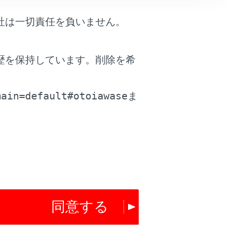
各機能の取り扱い方法が変わることがありま
ぬ事故につながり、重大な傷害におよ
社は一切責任を負いません。
ョンに合ったデジタル取扱説明書をお読
歴を保持しています。削除を希
。
main=default#otoiawase
ま
お読みいただくには
同意する