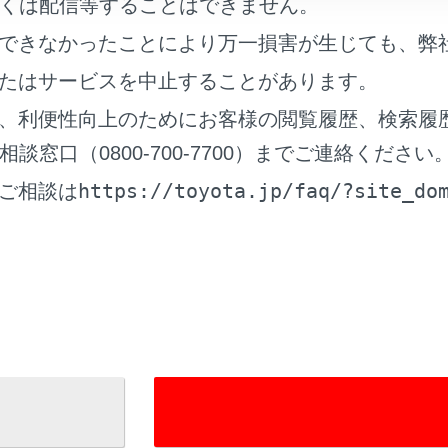
oyota Safety Senseは、ソフトウェアを更新することで
くは配信等することはできません。
。正しい取り扱い方法を知らずにシステムを使用すると、思わ
できなかったことにより万一損害が生じても、弊
か、最悪の場合死亡につながるおそれがあります。
たはサービスを中止することがあります。
ヨタ公式Webサイトにある、システムのソフトウェアバージ
、利便性向上のためにお客様の閲覧履歴、検索履
いただいた上でご使用ください。
窓口（0800-700-7700）までご連絡ください
https://toyota.jp/faq/?site_do
ご相談は
 Safety Senseの取扱説明書での記載内容について
ota Safety Senseのバージョンに合った取扱方法を
ェアを更新する