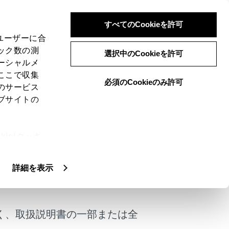
すべてのCookieを許可
、ユーザーに合
ック数の測
ota Safety
選択中のCookieを許可
ーシャルメ
ここで収集
必須のCookieのみ許可
のサービス
ブサイトの
ie(クッキ
ソフトウェアアップデートを実施することで、
、設定の変
扱いについ
詳細を表示
けではありません。
く、取扱説明書の一部または全