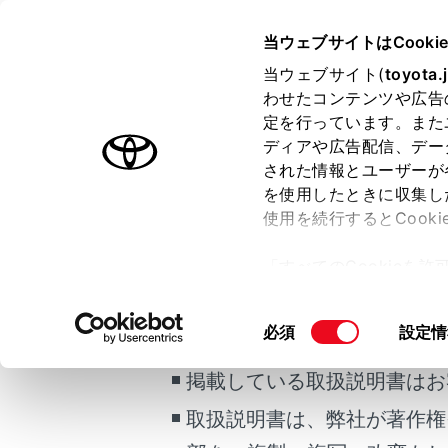
HARRIER 2025.06～
取扱説明
当ウェブサイトはCooki
運転
運転支援
当ウェブサイト(
toyota.
ホーム
わせたコンテンツや広告
ソフトウ
定を行っています。また
Sens
はじめに
ディアや広告配信、デー
された情報とユーザーが
安全・安心のために
を使用したときに収集し
走行に関する情報表示
使用を続行するとCook
メニュー
運転する前に
ご利用の条件
「すべてのCookieを
運転
T-Con
ー)が保存されることに同
室内装備・機能
システムの
更、同意を撤回したりす
同
必須
設定情
マルチメディア
て
」をご覧ください。
当サイトには、全ての取扱説
意
お手入れのしかた
警告
の
掲載している取扱説明書はお
万一の場合には
選
安全
取扱説明書は、弊社が著作権
択
車両情報