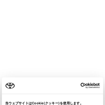
行うD-Call Net 機能に対応しています。
ヘルプネットは、警察や消防への緊急通報サービスで
す。ロードサービスへの取次ぎは行いません。
ヘルプネットは株式会社日本緊急通報サービスの登録商
標です。
知識
いたずらなどで緊急車両などが出動したとき、
該当費用に関しての請求をされたり、関連法規
により処罰されることがあります。いたずらを
しないでください。
ご利用の条件
事故発生時以外でも、エアバッグが作動したと
きには自動通報します。このようなときには、
ヘルプネットセンターのオペレーターに理由を
当サイトには、全ての取扱説明書及び補足資料、正誤表等
告げて通報を終了してください。
が掲載されているわけではありません。
当ウェブサイトはCookie(クッキー)を使用します。