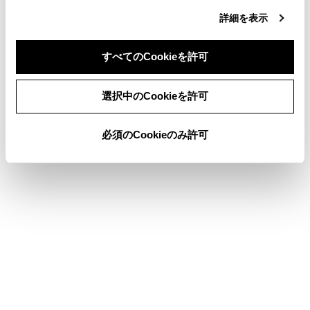
たはマイクに故障不具合などがあると、ヘルプネ
詳細を表示
ットセンターのオペレーターと通話できません。
これらの機器が故障したときは、必ずトヨタ販売
店にご相談ください。
すべてのCookieを許可
同意しない
同意する
選択中のCookieを許可
必須のCookieのみ許可
サービス開始と解約について
緊急通報について
合わせて見られているページ