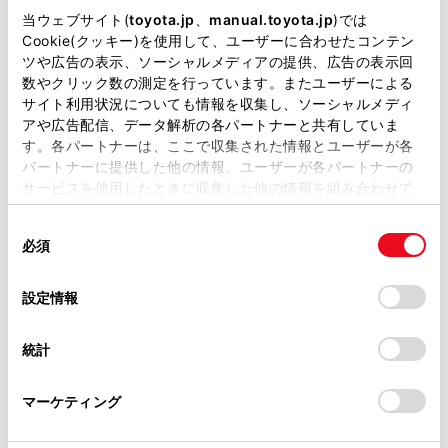
表示灯は、緊急通報可能または不可能状態を正
掲載している取扱説明書はお客様の年式に合致しない場合
当ウェブサイト(
toyota.jp
、
manual.toyota.jp
)では
しく表示しないことがあります。たとえば、解
があります。
Cookie(クッキー)を使用して、ユーザーに合わせたコンテン
ツや広告の表示、ソーシャルメディアの提供、広告の表示回
約時の処理をしていない中古車などに搭載され
取扱説明書は、弊社が著作権その他の知的財産権を保有し
数やクリック数の測定を行っています。またユーザーによる
た通信モジュールを使用するときは、サービス
ます。弊社の許可なく、取扱説明書の一部または全部を、
サイト利用状況についても情報を収集し、ソーシャルメディ
の契約をしていない状態でも緊急通報可能状態
複製、複写、改変もしくは配信等することはできません。
アや広告配信、データ解析の各パートナーと共有していま
として表示することがあります｡
す。各パートナーは、ここで収集された情報とユーザーが各
当サイトの利用、または利用できなかったことにより万一
パートナーに提供した他の情報、ユーザーが各パートナーの
損害が生じても、弊社は一切責任を負いません。
サービスを使用したときに収集した他の情報を組み合わせて
掲載内容は予告なく変更、またはサービスを中止すること
注意
使用することがあります。当ウェブサイトの使用を続行する
があります。
同
とCookie(クッキー)に同意したこととなります。
必須
ヘルプネットスイッチパネルなどに液体をかけた
意
当サイト（取扱説明書）では、利便性向上のためにお客様
の
「すべてのCookieを許可」をクリックすることで、お客様の
り、強い衝撃を与えたりしないでください。ヘル
の閲覧履歴、検索履歴を保持しています。削除を希望され
選
デバイスにすべてのCookie(クッキー)が保存されることに同
設定情報
プネットスイッチパネルなどが故障すると、緊急
る方は、当社のお客様相談窓口（0800-700-7700）までご
択
意したことになります。Cookie(クッキー)のオプトアウト、
通報ができなくなったり、システム状態を正確に
連絡ください。
設定の変更、同意を撤回したりするにあたっては、当社の
お知らせすることができなくなります。ヘルプネ
統計
「
Cookie（クッキー）情報の取り扱いについて
お車に関するお問い合わせ・ご相談は
」をご覧くだ
ットスイッチパネルなどが故障したときは、必ず
さい。
https://toyota.jp/faq/?
トヨタ販売店にご相談ください。
マーケティング
site_domain=default#otoiawase
までお願いします。
緊急通報および手動保守点検時は、スピーカーま