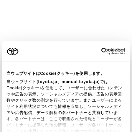
HARRIER 2025.06～
取扱説明書
マルチメディア
各種設定および登録
ドライバー設定
ドライバー設定
ご利用の条件
当サイトには、全ての取扱説明書及び補足資料、正誤表等
が掲載されているわけではありません。
当ウェブサイトはCookie(クッキー)を使用します。
ドライバーの切りかえや登録をする
掲載している取扱説明書はお客様の年式に合致しない場合
当ウェブサイト(
toyota.jp
、
manual.toyota.jp
)では
ドライバーの特定方法を設定する
があります。
Cookie(クッキー)を使用して、ユーザーに合わせたコンテン
ツや広告の表示、ソーシャルメディアの提供、広告の表示回
取扱説明書は、弊社が著作権その他の知的財産権を保有し
数やクリック数の測定を行っています。またユーザーによる
ます。弊社の許可なく、取扱説明書の一部または全部を、
サイト利用状況についても情報を収集し、ソーシャルメディ
複製、複写、改変もしくは配信等することはできません。
アや広告配信、データ解析の各パートナーと共有していま
す。各パートナーは、ここで収集された情報とユーザーが各
当サイトの利用、または利用できなかったことにより万一
パートナーに提供した他の情報、ユーザーが各パートナーの
損害が生じても、弊社は一切責任を負いません。
サービスを使用したときに収集した他の情報を組み合わせて