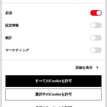
掲載内容は予告なく変更、またはサービスを中止すること
使用することがあります。当ウェブサイトの使用を続行する
があります。
同
とCookie(クッキー)に同意したこととなります。
合わせて見られているページ
必須
意
当サイト（取扱説明書）では、利便性向上のためにお客様
の
「すべてのCookieを許可」をクリックすることで、お客様の
の閲覧履歴、検索履歴を保持しています。削除を希望され
ドライバーを登録する
選
デバイスにすべてのCookie(クッキー)が保存されることに同
設定情報
る方は、当社のお客様相談窓口（0800-700-7700）までご
択
意したことになります。Cookie(クッキー)のオプトアウト、
走行支援の設定
連絡ください。
設定の変更、同意を撤回したりするにあたっては、当社の
統計
その他設定
「
Cookie（クッキー）情報の取り扱いについて
お車に関するお問い合わせ・ご相談は
」をご覧くだ
さい。
https://toyota.jp/faq/?
マーケティング
site_domain=default#otoiawase
までお願いします。
このページは役に立ちましたか？
詳細を表示
はい
いいえ
すべてのCookieを許可
同意しない
同意する
選択中のCookieを許可