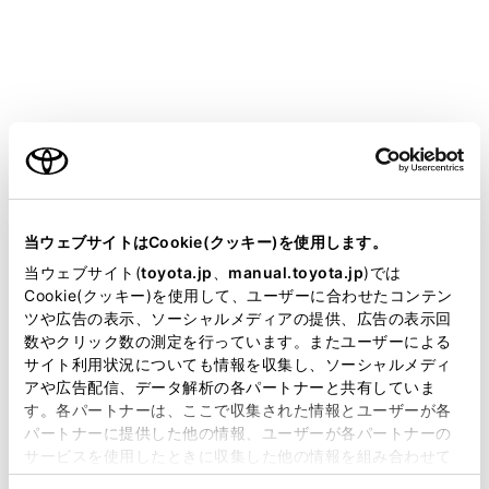
フリック
画面にふれた指先を素早く払います。リスト画面や地図
画面をスクロールできます。
ご利用の条件
当サイトには、全ての取扱説明書及び補足資料、正誤表等
が掲載されているわけではありません。
当ウェブサイトはCookie(クッキー)を使用します。
掲載している取扱説明書はお客様の年式に合致しない場合
当ウェブサイト(
toyota.jp
、
manual.toyota.jp
)では
があります。
Cookie(クッキー)を使用して、ユーザーに合わせたコンテン
ツや広告の表示、ソーシャルメディアの提供、広告の表示回
取扱説明書は、弊社が著作権その他の知的財産権を保有し
数やクリック数の測定を行っています。またユーザーによる
ます。弊社の許可なく、取扱説明書の一部または全部を、
ピンチイン／ピンチアウト
サイト利用状況についても情報を収集し、ソーシャルメディ
複製、複写、改変もしくは配信等することはできません。
アや広告配信、データ解析の各パートナーと共有していま
画面にふれた2本の指を広げたり近づけたりします。地
す。各パートナーは、ここで収集された情報とユーザーが各
当サイトの利用、または利用できなかったことにより万一
図の拡大や縮小を行うことができます。
パートナーに提供した他の情報、ユーザーが各パートナーの
損害が生じても、弊社は一切責任を負いません。
サービスを使用したときに収集した他の情報を組み合わせて
掲載内容は予告なく変更、またはサービスを中止すること
使用することがあります。当ウェブサイトの使用を続行する