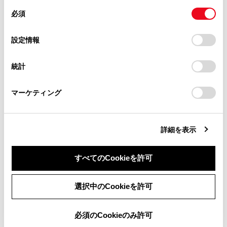
があります。
同
とCookie(クッキー)に同意したこととなります。
必須
意
当サイト（取扱説明書）では、利便性向上のためにお客様
の
「すべてのCookieを許可」をクリックすることで、お客様の
の閲覧履歴、検索履歴を保持しています。削除を希望され
選
デバイスにすべてのCookie(クッキー)が保存されることに同
設定情報
る方は、当社のお客様相談窓口（0800-700-7700）までご
択
意したことになります。Cookie(クッキー)のオプトアウト、
連絡ください。
設定の変更、同意を撤回したりするにあたっては、当社の
統計
「
Cookie（クッキー）情報の取り扱いについて
お車に関するお問い合わせ・ご相談は
」をご覧くだ
さい。
https://toyota.jp/faq/?
マーケティング
site_domain=default#otoiawase
までお願いします。
知識
一部の機能において、長押し（画面にタッチし
詳細を表示
続ける）やダブルタップ（画面に素早く2回タ
ッチする）が必要な操作があります。
すべてのCookieを許可
画面をタッチするときの感度レベルを変更でき
同意しない
同意する
ます。
選択中のCookieを許可
画面のボタンにタッチしたときの応答音出力の
有無を変更できます。
必須のCookieのみ許可
フリック操作は、標高の高い場所ではスムーズ