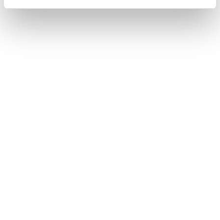
に操作できないことがあります。
走行中は操作が制限されます。
関連リンク
マルチメディアシステムの共通設定を変更する
タッチスクリーン操作上の留意事項
合わせて見られているページ