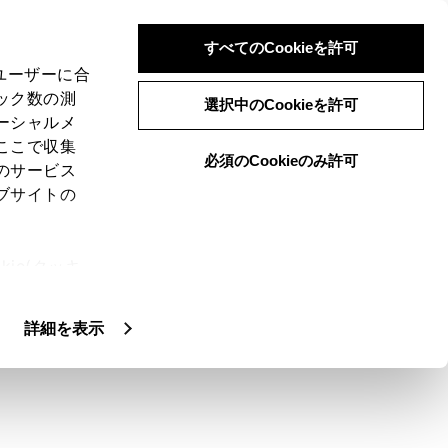
すべてのCookieを許可
、ユーザーに合
ック数の測
ード
選択中のCookieを許可
ーシャルメ
ここで収集
必須のCookieのみ許可
のサービス
ブサイトの
モードです。運転席から見たような映像や、車
ie(クッキ
、設定の変
扱いについ
詳細を表示
ます。
示していた画面にもどります。