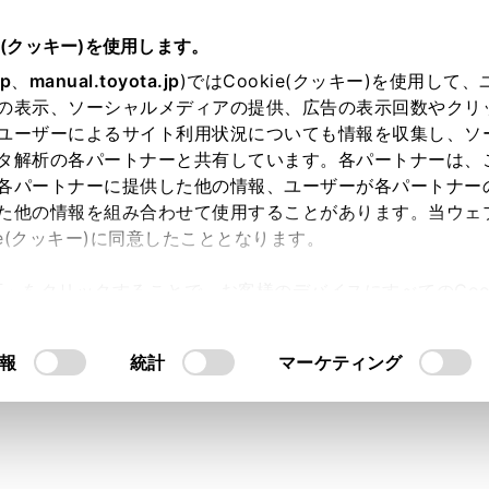
書
e(クッキー)を使用します。
駐車支援システム
パノラミックビューモニター
jp
、
manual.toyota.jp
)ではCookie(クッキー)を使用して
の表示、ソーシャルメディアの提供、広告の表示回数やクリ
ポジションがPのときの表示モ
ユーザーによるサイト利用状況についても情報を収集し、ソ
タ解析の各パートナーと共有しています。各パートナーは、
各パートナーに提供した他の情報、ユーザーが各パートナー
た他の情報を組み合わせて使用することがあります。当ウェ
ie(クッキー)に同意したこととなります。
害物を確認するため、各カメラから合成された映像を表示する
許可」をクリックすることで、お客様のデバイスにすべてのCook
め上方から見たような映像を表示します。
意したことになります。Cookie(クッキー)のオプトアウト
ジションをPにします。
るにあたっては、当社の「
Cookie（クッキー）情報の取り
報
統計
マーケティング
イッチを押します。
ード切りかえボタンをタッチするたびに、モードが切りかわり
スイッチをもう一度押すと、ナビゲーション画面など、以前表
ュー