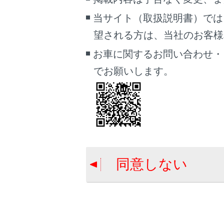
画面消去
当サイト（取扱説明書）では
カメラ映
望される方は、当社のお客様相談
画面モー
シースル
お車に関するお問い合わせ・
一時停止
でお願いします。
回転表示
カスタマ
コーナリ
音声認識
エージェ
同意しない
知識
クリア
ナーに