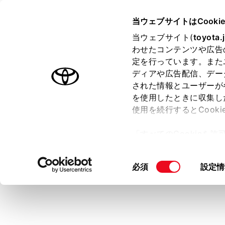
HARRIER 2025.06～
取扱説明
当ウェブサイトはCooki
マルチメディア
当ウェブサイト(
toyota.
ホーム
わせたコンテンツや広告
シフト
定を行っています。また
はじめに
ディアや広告配信、デー
された情報とユーザーが
安全・安心のために
を使用したときに収集し
走行に関する情報表示
使用を続行するとCook
運転する前に
車両周辺の障
「すべてのCookieを
両まわりの斜
運転
ー)が保存されることに同
室内装備・機能
シフトポ
更、同意を撤回したりす
同
必須
設定情
マルチメディア
カメラス
て
」をご覧ください。
意
お手入れのしかた
画面モ
の
万一の場合には
選
カメラ
択
車両情報
シースルービ