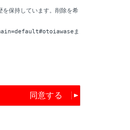
歴を保持しています。削除を希
もどります。
。
main=default#otoiawase
ま
ーの検知距離などの設定を変更できます。
。
同意する
ビューを表示できます。（クリアランスソ