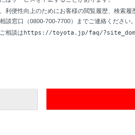
ボタン
、利便性向上のためにお客様の閲覧履歴、検索履
像を消して、ナビゲーション画面など以前表示していた画面に
窓口（0800-700-7700）までご連絡ください
ド切りかえボタン
ービュー／ムービングビューを切りかえます。
https://toyota.jp/faq/?site_do
ご相談は
／再回転ボタン
を一時停止、再開します。
イズ設定ボタン
ングビュー自動表示や車両のボデーカラー、クリアランスソナ
アイコン
ント（音声対話サービス）が作動しているときに表示されます
ランスソナーがONのときのみ、シースルービュー／ムービング
ついては、別冊
「‍取扱説明書‍」
をご覧ください。）