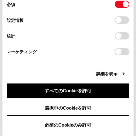
必須
グブレーキをかける、またはシフトポジション
意
当サイト（取扱説明書）では、利便性向上のためにお客様
の
「すべてのCookieを許可」をクリックすることで、お客様の
をPに入れたときに映像を視聴できます。（走
の閲覧履歴、検索履歴を保持しています。削除を希望され
選
デバイスにすべてのCookie(クッキー)が保存されることに同
行中は音声のみを再生します）
設定情報
る方は、当社のお客様相談窓口（0800-700-7700）までご
択
意したことになります。Cookie(クッキー)のオプトアウト、
連絡ください。
パーキングブレーキがかかっていなくても、ブ
設定の変更、同意を撤回したりするにあたっては、当社の
統計
レーキホールドの作動中、またはクルーズコン
「
Cookie（クッキー）情報の取り扱いについて
お車に関するお問い合わせ・ご相談は
」をご覧くだ
さい。
トロール機能による完全停車状態になっていれ
https://toyota.jp/faq/?
マーケティング
site_domain=default#otoiawase
ば動画を視聴できるように設定できます。
までお願いします。
警告
詳細を表示
運転中はスマートフォンやタブレットを接続したり、
すべてのCookieを許可
操作をしないでください。
同意しない
同意する
選択中のCookieを許可
注意
スマートフォンまたはタブレットを車室内に放置しな
必須のCookieのみ許可
いでください。車室内が高温のときにスマートフォン