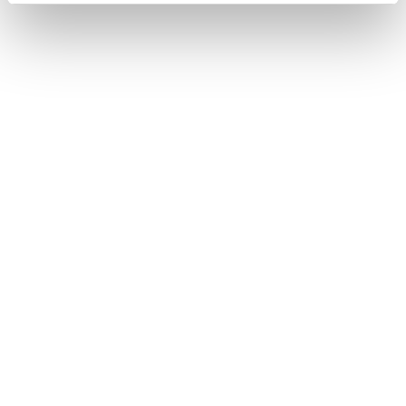
またはタブレットが故障するおそれがあります。
関連リンク
Wi-Fi®機器使用上の留意事項
Wi-Fi® Hotspotを設定する
サウンドやメディアの設定を変更する
合わせて見られているページ