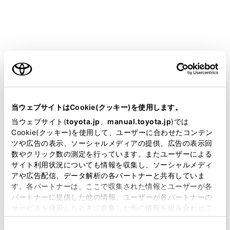
ではありません。予告なく情報が変更になる場
合がありますので、あらかじめご了承くださ
い。
本動作確認は一部のスマートフォンに対して行
ご利用の条件
ったものであり、掲載されていないスマートフ
ォンなど（格安SIM含む）については動作確認
を行っておりません。本確認結果は特にマルチ
当サイトには、全ての取扱説明書及び補足資料、正誤表等
メディアシステムとスマートフォンの接続に関
が掲載されているわけではありません。
当ウェブサイトはCookie(クッキー)を使用します。
するものであり、通話品質、データの通信能
掲載している取扱説明書はお客様の年式に合致しない場合
当ウェブサイト(
toyota.jp
、
manual.toyota.jp
)では
力、アプリの動作など、携帯電話すべての機能
があります。
Cookie(クッキー)を使用して、ユーザーに合わせたコンテン
を評価保証するものではありません。
ツや広告の表示、ソーシャルメディアの提供、広告の表示回
取扱説明書は、弊社が著作権その他の知的財産権を保有し
数やクリック数の測定を行っています。またユーザーによる
iPhoneなどのiOS端末には対応していません。
ます。弊社の許可なく、取扱説明書の一部または全部を、
サイト利用状況についても情報を収集し、ソーシャルメディ
®
複製、複写、改変もしくは配信等することはできません。
Miracast
は、接続する機器によって画面に表示
アや広告配信、データ解析の各パートナーと共有していま
される機能名称が異なる場合があります。お使
す。各パートナーは、ここで収集された情報とユーザーが各
当サイトの利用、または利用できなかったことにより万一
パートナーに提供した他の情報、ユーザーが各パートナーの
いの機器の仕様に関しては、各機器メーカーへ
損害が生じても、弊社は一切責任を負いません。
サービスを使用したときに収集した他の情報を組み合わせて
お問い合わせください。
掲載内容は予告なく変更、またはサービスを中止すること
使用することがあります。当ウェブサイトの使用を続行する
安全上の配慮から車を完全に停止し、パーキン
があります。
同
とCookie(クッキー)に同意したこととなります。