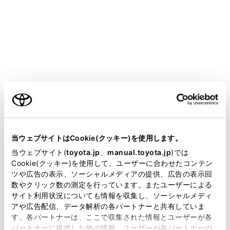
サブ機器を設定するには、ドライバーの登録が必要で
す。
メインメニューの
[‍
‍]
にタッチします。
サブメニューの
[‍Bluetooth／機器‍]
にタッチします。
®
登録済みのBluetooth
機器がない場合、機器検索画
®
面が表示されます。Bluetooth
機器の登録を行って
ご利用の条件
ください。
®
サブ機器に設定するBluetooth
機器にタッチしま
当サイトには、全ての取扱説明書及び補足資料、正誤表等
す。
が掲載されているわけではありません。
®
設定するBluetooth
機器が見当たらない場合は、
当ウェブサイトはCookie(クッキー)を使用します。
®
Bluetooth
機器の登録を行ってください。
掲載している取扱説明書はお客様の年式に合致しない場合
当ウェブサイト(
toyota.jp
、
manual.toyota.jp
)では
があります。
Cookie(クッキー)を使用して、ユーザーに合わせたコンテン
メインエリアから
[‍サブ機器として設定‍]
にタッチし
ツや広告の表示、ソーシャルメディアの提供、広告の表示回
取扱説明書は、弊社が著作権その他の知的財産権を保有し
ます。
数やクリック数の測定を行っています。またユーザーによる
ます。弊社の許可なく、取扱説明書の一部または全部を、
サイト利用状況についても情報を収集し、ソーシャルメディ
複製、複写、改変もしくは配信等することはできません。
アや広告配信、データ解析の各パートナーと共有していま
す。各パートナーは、ここで収集された情報とユーザーが各
当サイトの利用、または利用できなかったことにより万一
パートナーに提供した他の情報、ユーザーが各パートナーの
損害が生じても、弊社は一切責任を負いません。