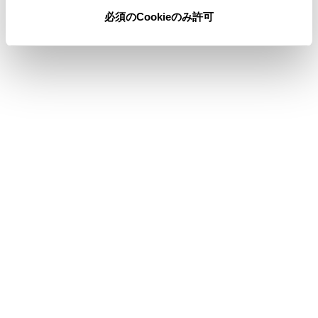
必須のCookieのみ許可
合わせて見られているページ
Wi-Fi® Hotspotに接続する
登録済みスマートフォンでApple CarPlayを使用する
Bluetooth®機器との接続
このページは役に立ちましたか？
はい
いいえ