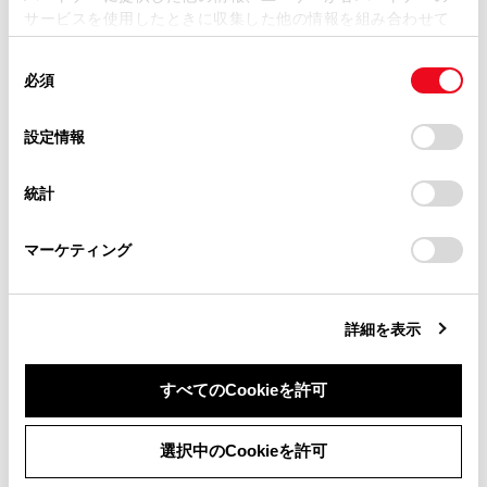
サービスを使用したときに収集した他の情報を組み合わせて
掲載内容は予告なく変更、またはサービスを中止すること
使用することがあります。当ウェブサイトの使用を続行する
があります。
同
とCookie(クッキー)に同意したこととなります。
必須
意
当サイト（取扱説明書）では、利便性向上のためにお客様
サブ機器としてすでに設定されている場合、
[‍サブ機
の
「すべてのCookieを許可」をクリックすることで、お客様の
の閲覧履歴、検索履歴を保持しています。削除を希望され
選
デバイスにすべてのCookie(クッキー)が保存されることに同
器設定の解除‍]
にかわります。
設定情報
る方は、当社のお客様相談窓口（0800-700-7700）までご
択
意したことになります。Cookie(クッキー)のオプトアウト、
連絡ください。
設定の変更、同意を撤回したりするにあたっては、当社の
関連リンク
統計
「
Cookie（クッキー）情報の取り扱いについて
お車に関するお問い合わせ・ご相談は
」をご覧くだ
さい。
https://toyota.jp/faq/?
Bluetooth®機器を自動で接続する
マーケティング
site_domain=default#otoiawase
までお願いします。
Bluetooth®機器を設定する
ドライバーを登録する
詳細を表示
ドライバーの切りかえや登録をする
すべてのCookieを許可
同意しない
同意する
選択中のCookieを許可