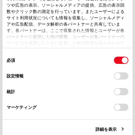
車両設定
ツや広告の表示、ソーシャルメディアの提供、広告の表示回
取扱説明書は、弊社が著作権その他の知的財産権を保有し
数やクリック数の測定を行っています。またユーザーによる
ナビゲーション設定
ます。弊社の許可なく、取扱説明書の一部または全部を、
サイト利用状況についても情報を収集し、ソーシャルメディ
サウンド＆メディア設定
複製、複写、改変もしくは配信等することはできません。
アや広告配信、データ解析の各パートナーと共有していま
Wi-Fi®設定
す。各パートナーは、ここで収集された情報とユーザーが各
当サイトの利用、または利用できなかったことにより万一
パートナーに提供した他の情報、ユーザーが各パートナーの
損害が生じても、弊社は一切責任を負いません。
Bluetooth®設定
サービスを使用したときに収集した他の情報を組み合わせて
掲載内容は予告なく変更、またはサービスを中止すること
使用することがあります。当ウェブサイトの使用を続行する
があります。
同
とCookie(クッキー)に同意したこととなります。
必須
意
当サイト（取扱説明書）では、利便性向上のためにお客様
の
「すべてのCookieを許可」をクリックすることで、お客様の
の閲覧履歴、検索履歴を保持しています。削除を希望され
選
デバイスにすべてのCookie(クッキー)が保存されることに同
設定情報
る方は、当社のお客様相談窓口（0800-700-7700）までご
択
意したことになります。Cookie(クッキー)のオプトアウト、
連絡ください。
設定の変更、同意を撤回したりするにあたっては、当社の
統計
「
Cookie（クッキー）情報の取り扱いについて
お車に関するお問い合わせ・ご相談は
」をご覧くだ
さい。
合わせて見られているページ
https://toyota.jp/faq/?
マーケティング
site_domain=default#otoiawase
までお願いします。
ドライバーを登録する
走行支援の設定
詳細を表示