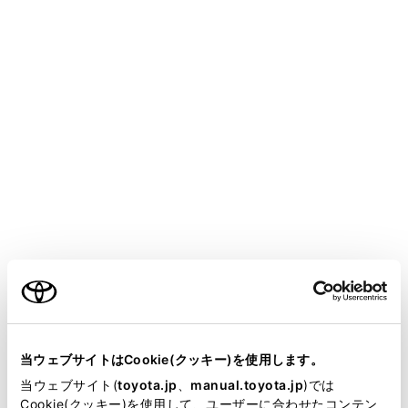
HARRIER 2025.06～
取扱説明書
各種設定および登録
さまざまな機能に関する設定や登録など
マルチメディアシステムの初期設定
ご利用の条件
各種設定
ドライバー設定
当サイトには、全ての取扱説明書及び補足資料、正誤表等
共通設定
が掲載されているわけではありません。
当ウェブサイトはCookie(クッキー)を使用します。
画面設定
掲載している取扱説明書はお客様の年式に合致しない場合
当ウェブサイト(
toyota.jp
、
manual.toyota.jp
)では
音声操作設定
があります。
Cookie(クッキー)を使用して、ユーザーに合わせたコンテン