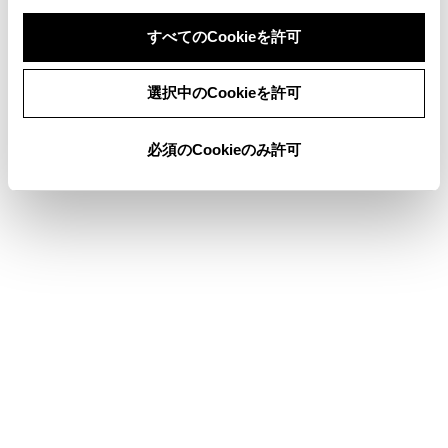
その他設定
すべてのCookieを許可
同意しない
同意する
選択中のCookieを許可
このページは役に立ちましたか？
必須のCookieのみ許可
はい
いいえ
ブックマーク
あとで読む
個人情報の取扱いについて
サイト利用について
お問い合わせ