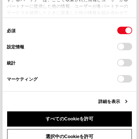
当サイトの利用、または利用できなかったことにより万一
パートナーに提供した他の情報、ユーザーが各パートナーの
損害が生じても、弊社は一切責任を負いません。
サービスを使用したときに収集した他の情報を組み合わせて
掲載内容は予告なく変更、またはサービスを中止すること
使用することがあります。当ウェブサイトの使用を続行する
があります。
同
とCookie(クッキー)に同意したこととなります。
必須
意
当サイト（取扱説明書）では、利便性向上のためにお客様
の
「すべてのCookieを許可」をクリックすることで、お客様の
合わせて見られているページ
の閲覧履歴、検索履歴を保持しています。削除を希望され
選
デバイスにすべてのCookie(クッキー)が保存されることに同
設定情報
る方は、当社のお客様相談窓口（0800-700-7700）までご
択
意したことになります。Cookie(クッキー)のオプトアウト、
連絡ください。
警告メッセージが表示されたときは
設定の変更、同意を撤回したりするにあたっては、当社の
統計
「
Cookie（クッキー）情報の取り扱いについて
お車に関するお問い合わせ・ご相談は
」をご覧くだ
車中泊が必要なときは
さい。
https://toyota.jp/faq/?
警告灯がついたときは
マーケティング
site_domain=default#otoiawase
までお願いします。
詳細を表示
このページは役に立ちましたか？
すべてのCookieを許可
はい
いいえ
同意しない
同意する
選択中のCookieを許可