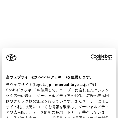
HARRIER 2025.06～
取扱説明書
万一の場合には
まず初めに
発炎筒
ご利用の条件
高速道路や踏切などでの故障・事故時に非常信号用とし
当サイトには、全ての取扱説明書及び補足資料、正誤表等
て使用します。（トンネル内や可燃物の近くでは使用し
が掲載されているわけではありません。
当ウェブサイトはCookie(クッキー)を使用します。
ないでください）
掲載している取扱説明書はお客様の年式に合致しない場合
発炎時間は約5分です。非常点滅灯と併用してくださ
当ウェブサイト(
toyota.jp
、
manual.toyota.jp
)では
があります。
Cookie(クッキー)を使用して、ユーザーに合わせたコンテン
い。
ツや広告の表示、ソーシャルメディアの提供、広告の表示回
取扱説明書は、弊社が著作権その他の知的財産権を保有し
数やクリック数の測定を行っています。またユーザーによる
ます。弊社の許可なく、取扱説明書の一部または全部を、
サイト利用状況についても情報を収集し、ソーシャルメディ
発炎筒を使うには
複製、複写、改変もしくは配信等することはできません。
アや広告配信、データ解析の各パートナーと共有していま
す。各パートナーは、ここで収集された情報とユーザーが各