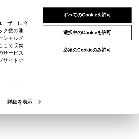
すべてのCookieを許可
、ユーザーに合
ック数の測
選択中のCookieを許可
ーシャルメ
ここで収集
必須のCookieのみ許可
のサービス
ブサイトの
されます。
ie(クッキ
、設定の変
扱いについ
詳細を表示