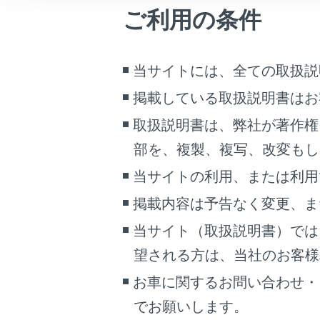
こんなときは
ご利用の条件
ブックマーク
前の画面
あとで読む
当サイトには、全ての取扱説
検索で入
掲載している取扱説明書はお
PDFで見る
検索オプ
車両
取扱説明書は、弊社が著作権
検索結果
マルチメディア
部を、複製、複写、改変もし
す。
施設内
当サイトの利用、または利用
画面表示設定
掲載内容は予告なく変更、ま
検索結果
個人情報の取扱いについて
チすると
当サイト（取扱説明書）では
サイト利用について
地図を
お問い合わせ
望される方は、当社のお客様相談
とがで
お車に関するお問い合わせ・
知識
でお願いします。