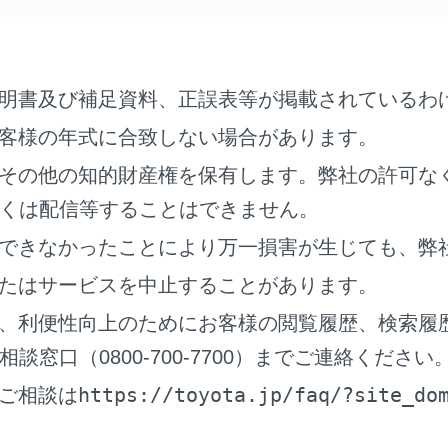
に戻ります。
明書及び補足資料、正誤表等が掲載されているわ
力した文字を表示します。
客様の年式に合致しない場合があります。
ションを表示します。
その他の知的財産権を保有します。弊社の許可な
リストが表示されます。リストをタッチすると、そのリストを
くは配信等することはできません。
にある目的地候補も併せて表示されます。
できなかったことにより万一損害が生じても、弊
たはサービスを中止することがあります。
リストの施設が地図上に表示されます。現在リストに表示して
詳細な情報が表示されます。
、利便性向上のためにお客様の閲覧履歴、検索履
スクロールしたあと、
[‍このエリアを検索‍]
にタッチすると、ス
窓口（0800-700-7700）までご連絡ください
きます。
https://toyota.jp/faq/?site_do
ご相談は