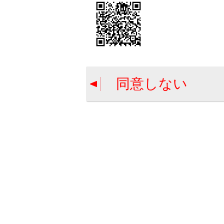
リストを長
的地の位置
ます。
関連リンク
同意しない
地図の動かし
全ルート図表
検索オプ