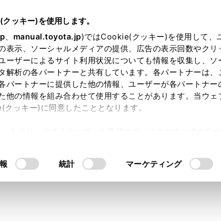
書
e(クッキー)を使用します。
ナビゲーション
目的地の検索
jp
、
manual.toyota.jp
)ではCookie(クッキー)を使用して
の表示、ソーシャルメディアの提供、広告の表示回数やクリ
果リスト画面の見方
ユーザーによるサイト利用状況についても情報を収集し、ソ
タ解析の各パートナーと共有しています。各パートナーは、
各パートナーに提供した他の情報、ユーザーが各パートナー
た他の情報を組み合わせて使用することがあります。当ウェ
ie(クッキー)に同意したこととなります。
したとき、検索結果が複数あった場合、検索結果リストが表示
許可」をクリックすることで、お客様のデバイスにすべてのCook
意したことになります。Cookie(クッキー)のオプトアウト
るにあたっては、当社の「
Cookie（クッキー）情報の取り
報
統計
マーケティング