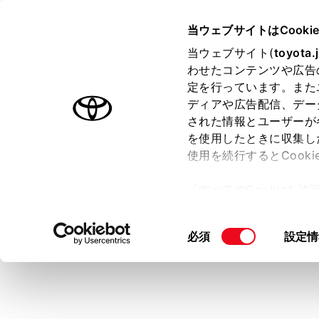
HARRIER 2025.06～
取扱説明
当ウェブサイトはCooki
マルチメディア
当ウェブサイト(
toyota.
ホーム
わせたコンテンツや広告
検索結
定を行っています。また
はじめに
ディアや広告配信、デー
された情報とユーザーが
安全・安心のために
を使用したときに収集し
走行に関する情報表示
使用を続行するとCook
運転する前に
目的地を検索
「すべてのCookieを
運転
ー)が保存されることに同
室内装備・機能
更、同意を撤回したりす
同
必須
設定情
マルチメディア
て
」をご覧ください。
意
お手入れのしかた
の
万一の場合には
選
択
車両情報