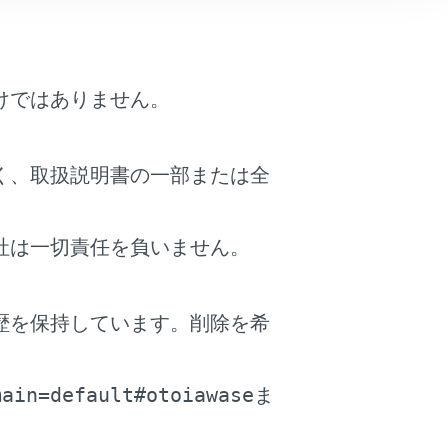
けではありません。
く、取扱説明書の一部または全
目的地とした全ルート図表示画面が表示されま
社は一切責任を負いません。
いる施設は強調して表示されます。ピンをタッ
歴を保持しています。削除を希
クロールしたエリア内で目的地を検索するこ
。
main=default#otoiawase
ま