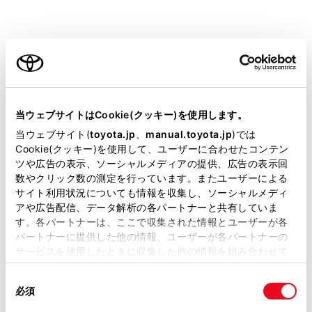
800m スケールより詳細の地図には、表示
施設が密集していると設定したジャンル単
ご利用の条件
位で集約されます。（道路を見やすくする
ため）
アイコンの右上に集約された件数
[‍
‍]
が
当サイトには、全ての取扱説明書及び補足資料、正誤表等
表示され、タッチすることで集約された表
が掲載されているわけではありません。
当ウェブサイトはCookie(クッキー)を使用します。
示施設の確認を行うことができます。
掲載している取扱説明書はお客様の年式に合致しない場合
当ウェブサイト(
toyota.jp
、
manual.toyota.jp
)では
があります。
ナビゲーション設定からも表示施設の設定
Cookie(クッキー)を使用して、ユーザーに合わせたコンテン
ツや広告の表示、ソーシャルメディアの提供、広告の表示回
を行うことができます。
取扱説明書は、弊社が著作権その他の知的財産権を保有し
数やクリック数の測定を行っています。またユーザーによる
ます。弊社の許可なく、取扱説明書の一部または全部を、
駐車場の施設記号の上部には料金が表示さ
サイト利用状況についても情報を収集し、ソーシャルメディ
複製、複写、改変もしくは配信等することはできません。
れます。
アや広告配信、データ解析の各パートナーと共有していま
す。各パートナーは、ここで収集された情報とユーザーが各
当サイトの利用、または利用できなかったことにより万一
駐車時間を設定することで現在の時刻か
パートナーに提供した他の情報、ユーザーが各パートナーの
損害が生じても、弊社は一切責任を負いません。
らの駐車時間を考慮した料金が表示され
サービスを使用したときに収集した他の情報を組み合わせて
掲載内容は予告なく変更、またはサービスを中止すること
ます。
使用することがあります。当ウェブサイトの使用を続行する
があります。
同
とCookie(クッキー)に同意したこととなります。
駐車時間の設定は1時間～24時間まで1時
必須
意
当サイト（取扱説明書）では、利便性向上のためにお客様
間単位で設定できます。
の
「すべてのCookieを許可」をクリックすることで、お客様の