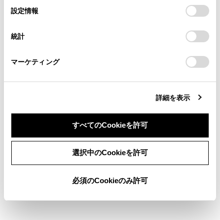
の閲覧履歴、検索履歴を保持しています。削除を希望され
選
デバイスにすべてのCookie(クッキー)が保存されることに同
駐車料金情報がない場合は表示されませ
設定情報
る方は、当社のお客様相談窓口（0800-700-7700）までご
択
意したことになります。Cookie(クッキー)のオプトアウト、
ん。
連絡ください。
設定の変更、同意を撤回したりするにあたっては、当社の
統計
駐車料金は予告なく変更となる場合があ
「
Cookie（クッキー）情報の取り扱いについて
お車に関するお問い合わせ・ご相談は
」をご覧くだ
さい。
https://toyota.jp/faq/?
ります。現地看板などをご確認のうえご
マーケティング
site_domain=default#otoiawase
までお願いします。
利用ください。
駐車料金が1万円以上の場合、「1万円
～」と表示されます。
詳細を表示
すべてのCookieを許可
注意
一部の駐車場では、利用する際に事前に専用サイ
同意しない
同意する
選択中のCookieを許可
トにて予約が必要になります。
必須のCookieのみ許可
関連リンク
地図表示設定をする