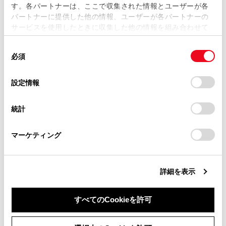
す。各パートナーは、ここで収集された情報とユーザーが各
当サイトの利用、または利用できなかったことにより万一
パートナーに提供した他の情報、ユーザーが各パートナーの
損害が生じても、弊社は一切責任を負いません。
サービスを使用したときに収集した他の情報を組み合わせて
掲載内容は予告なく変更、またはサービスを中止すること
使用することがあります。当ウェブサイトの使用を続行する
があります。
同
とCookie(クッキー)に同意したこととなります。
必須
意
当サイト（取扱説明書）では、利便性向上のためにお客様
の
「すべてのCookieを許可」をクリックすることで、お客様の
の閲覧履歴、検索履歴を保持しています。削除を希望され
合わせて見られているページ
選
デバイスにすべてのCookie(クッキー)が保存されることに同
設定情報
る方は、当社のお客様相談窓口（0800-700-7700）までご
択
意したことになります。Cookie(クッキー)のオプトアウト、
連絡ください。
設定の変更、同意を撤回したりするにあたっては、当社の
レーダークルーズコントロール
統計
「
Cookie（クッキー）情報の取り扱いについて
お車に関するお問い合わせ・ご相談は
」をご覧くだ
PDA（プロアクティブドライビングアシスト）
さい。
https://toyota.jp/faq/?
マーケティング
site_domain=default#otoiawase
までお願いします。
クルーズコントロール
詳細を表示
このページは役に立ちましたか？
すべてのCookieを許可
同意しない
同意する
はい
いいえ