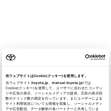
HARRIER 2025.06～
取扱説明書
運転
運転支援装置について
LDA（レーンディパーチャーア
ラート）
ご利用の条件
メニュー
当サイトには、全ての取扱説明書及び補足資料、正誤表等
が掲載されているわけではありません。
当ウェブサイトはCookie(クッキー)を使用します。
基本機能
掲載している取扱説明書はお客様の年式に合致しない場合
当ウェブサイト(
toyota.jp
、
manual.toyota.jp
)では
があります。
Cookie(クッキー)を使用して、ユーザーに合わせたコンテン
ツや広告の表示、ソーシャルメディアの提供、広告の表示回
LDAの設定を変更する
取扱説明書は、弊社が著作権その他の知的財産権を保有し
数やクリック数の測定を行っています。またユーザーによる
ます。弊社の許可なく、取扱説明書の一部または全部を、
サイト利用状況についても情報を収集し、ソーシャルメディ
複製、複写、改変もしくは配信等することはできません。
アや広告配信、データ解析の各パートナーと共有していま
ディスプレイ表示とシステムの作動状況