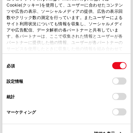
があります。
Cookie(クッキー)を使用して、ユーザーに合わせたコンテン
T-Connect サービスをご利用のお客様へは、オートア
ツや広告の表示、ソーシャルメディアの提供、広告の表示回
取扱説明書は、弊社が著作権その他の知的財産権を保有し
数やクリック数の測定を行っています。またユーザーによる
ラームが作動した場合、ご登録のメールアドレスやス
ます。弊社の許可なく、取扱説明書の一部または全部を、
サイト利用状況についても情報を収集し、ソーシャルメディ
マートフォンアプリへお知らせすることができます。
複製、複写、改変もしくは配信等することはできません。
アや広告配信、データ解析の各パートナーと共有していま
T-Connectについては、別冊「マルチメディア取扱説
す。各パートナーは、ここで収集された情報とユーザーが各
当サイトの利用、または利用できなかったことにより万一
明書」を参照してください。
パートナーに提供した他の情報、ユーザーが各パートナーの
損害が生じても、弊社は一切責任を負いません。
サービスを使用したときに収集した他の情報を組み合わせて
掲載内容は予告なく変更、またはサービスを中止すること
使用することがあります。当ウェブサイトの使用を続行する
があります。
同
とCookie(クッキー)に同意したこととなります。
オートアラームを設定／解除／停止する
必須
意
当サイト（取扱説明書）では、利便性向上のためにお客様
の
「すべてのCookieを許可」をクリックすることで、お客様の
の閲覧履歴、検索履歴を保持しています。削除を希望され
選
デバイスにすべてのCookie(クッキー)が保存されることに同
設定情報
る方は、当社のお客様相談窓口（0800-700-7700）までご
択
意したことになります。Cookie(クッキー)のオプトアウト、
連絡ください。
設定の変更、同意を撤回したりするにあたっては、当社の
統計
「
Cookie（クッキー）情報の取り扱いについて
お車に関するお問い合わせ・ご相談は
」をご覧くだ
さい。
https://toyota.jp/faq/?
合わせて見られているページ
マーケティング
site_domain=default#otoiawase
までお願いします。
エンジンイモビライザーシステム