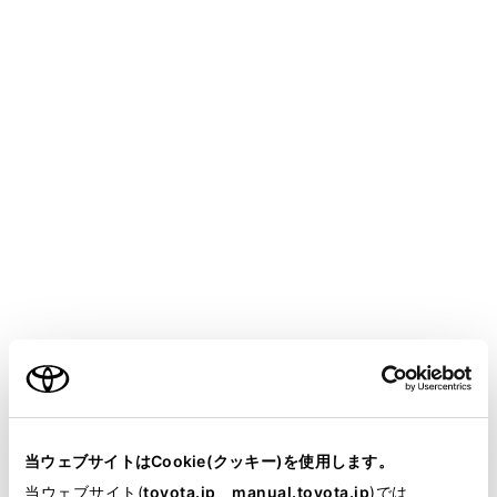
HARRIER 2025.06～
取扱説明書
安全・安心のために
盗難防止装置
オートアラーム
オートアラームとは、侵入を検知した場合に音と光で警
報する機能です。
オートアラームを設定すると、次のような状況でオート
アラームが作動します。
ご利用の条件
施錠されたドアまたはバックドアが、スマートエント
リー＆スタートシステム・ワイヤレスリモコンを使わ
当サイトには、全ての取扱説明書及び補足資料、正誤表等
ずに解錠されたり、開けられたとき
が掲載されているわけではありません。
当ウェブサイトはCookie(クッキー)を使用します。
掲載している取扱説明書はお客様の年式に合致しない場合
当ウェブサイト(
toyota.jp
、
manual.toyota.jp
)では
ボンネットが開けられたとき