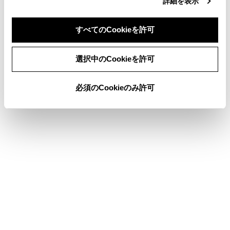
詳細を表示
SRSエアバッグ
安全なドライブのために
すべてのCookieを許可
同意しない
同意する
選択中のCookieを許可
このページは役に立ちましたか？
必須のCookieのみ許可
はい
いいえ
ブックマーク
あとで読む
個人情報の取扱いについて
サイト利用について