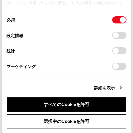
サービスを使用したときに収集した他の情報を組み合わせて
掲載内容は予告なく変更、またはサービスを中止すること
使用することがあります。当ウェブサイトの使用を続行する
があります。
同
とCookie(クッキー)に同意したこととなります。
合わせて見られているページ
必須
意
当サイト（取扱説明書）では、利便性向上のためにお客様
の
「すべてのCookieを許可」をクリックすることで、お客様の
の閲覧履歴、検索履歴を保持しています。削除を希望され
選
デバイスにすべてのCookie(クッキー)が保存されることに同
VICSについて
設定情報
る方は、当社のお客様相談窓口（0800-700-7700）までご
択
意したことになります。Cookie(クッキー)のオプトアウト、
連絡ください。
目的地検索画面の見方
設定の変更、同意を撤回したりするにあたっては、当社の
統計
「
Cookie（クッキー）情報の取り扱いについて
お車に関するお問い合わせ・ご相談は
」をご覧くだ
地図を更新する
さい。
https://toyota.jp/faq/?
マーケティング
site_domain=default#otoiawase
までお願いします。
このページは役に立ちましたか？
詳細を表示
すべてのCookieを許可
はい
いいえ
同意しない
同意する
選択中のCookieを許可