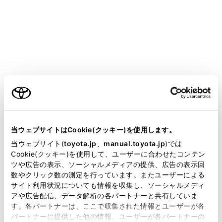
HARRIER 2025.06～
取扱説明書
マルチメディア
ナビゲーション
地図データの更新
地図データ情報
ご利用の条件
メニュー
当サイトには、全ての取扱説明書及び補足資料、正誤表等
が掲載されているわけではありません。
当ウェブサイトはCookie(クッキー)を使用します。
掲載している取扱説明書はお客様の年式に合致しない場合
当ウェブサイト(
toyota.jp
、
manual.toyota.jp
)では
地図データベースの情報を見る
があります。
Cookie(クッキー)を使用して、ユーザーに合わせたコンテン
ツや広告の表示、ソーシャルメディアの提供、広告の表示回
取扱説明書は、弊社が著作権その他の知的財産権を保有し
地図データについて
数やクリック数の測定を行っています。またユーザーによる
ます。弊社の許可なく、取扱説明書の一部または全部を、
サイト利用状況についても情報を収集し、ソーシャルメディ
複製、複写、改変もしくは配信等することはできません。
アや広告配信、データ解析の各パートナーと共有していま
す。各パートナーは、ここで収集された情報とユーザーが各
当サイトの利用、または利用できなかったことにより万一
パートナーに提供した他の情報、ユーザーが各パートナーの
損害が生じても、弊社は一切責任を負いません。