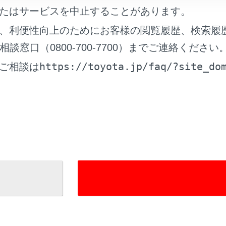
たはサービスを中止することがあります。
囲の安全を直接確認しながら運転してください。
、利便性向上のためにお客様の閲覧履歴、検索履
のレンズの特性により、画面に映る人や障害物は、実際の位置
窓口（0800-700-7700）までご連絡ください
https://toyota.jp/faq/?site_do
ご相談は
イドモニター画面を表示する
れているページ
このページ
ビューモニターの注意点
ビューモニターの設定を変更する