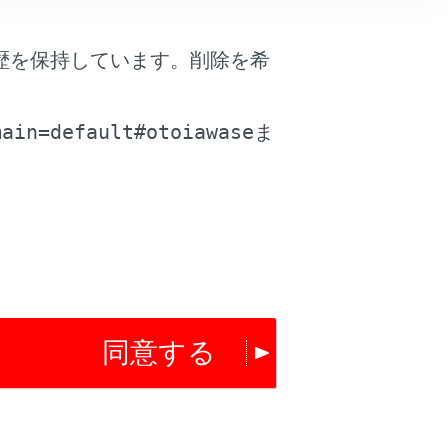
歴を保持しています。削除を希
や距離と異なります。
。
main=default#otoiawase
ま
同意する
は役に立ちましたか？
はい
いいえ