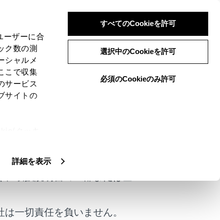
すべてのCookieを許可
、ユーザーに合
ック数の測
らき
選択中のCookieを許可
ーシャルメ
ここで収集
必須のCookieのみ許可
のサービス
ブサイトの
ることで、駐車時などの後退操作を補助する装
ie(クッキ
けではありません。
、設定の変
扱いについ
詳細を表示
く、取扱説明書の一部または全
出される映像では車両の映り込みなどが異
社は一切責任を負いません。