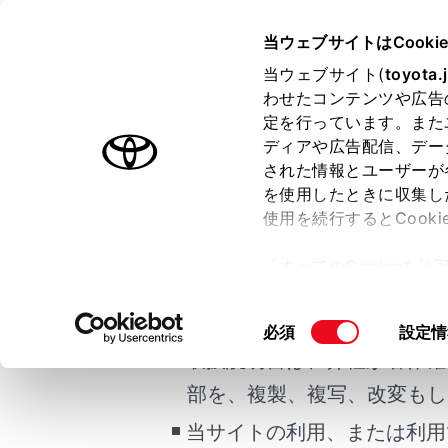
HARRIER 2025.06～
取扱説明
当ウェブサイトはCooki
マルチメディア
当ウェブサイト(
toyota.
ホーム
わせたコンテンツや広告
バック
定を行っています。また
はじめに
ディアや広告配信、デー
された情報とユーザーが
安全・安心のために
を使用したときに収集し
ご利用の条件
走行に関する情報表示
使用を続行するとCook
運転する前に
バックガイド
「すべてのCookieを
置です。
運転
当サイトには、全ての取扱説
ー)が保存されることに同
室内装備・機能
更、同意を撤回したりす
知識
掲載している取扱説明書はお
同
必須
設定情
マルチメディア
て
」をご覧ください。
意
取扱説明書は、弊社が著作権
お手入れのしかた
本文中で使
の
部を、複製、複写、改変もし
なることが
万一の場合には
選
択
当サイトの利用、または利用
車両情報