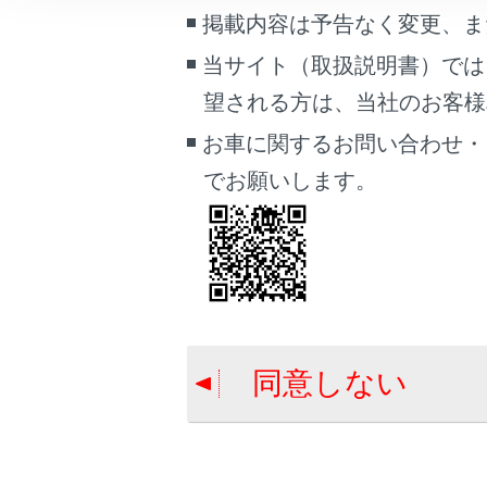
警告
こんなときは
掲載内容は予告なく変更、ま
必ず周
当サイト（取扱説明書）では
ブックマーク
カメラ
望される方は、当社のお客様相談
あとで読む
お車に関するお問い合わせ・
PDFで見る
でお願いします。
車両
マルチメディア
バックガ
画面表示設定
個人情報の取扱いについて
サイト利用について
同意しない
お問い合わせ
合わせて見ら
パノラミック
パノラミック