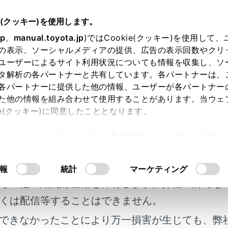
書
e(クッキー)を使用します。
駐車支援システム
バックガイドモニター
jp
、
manual.toyota.jp
)ではCookie(クッキー)を使用して
の表示、ソーシャルメディアの提供、広告の表示回数やクリ
ガイドモニターの機能とはた
ユーザーによるサイト利用状況についても情報を収集し、ソ
タ解析の各パートナーと共有しています。各パートナーは、
各パートナーに提供した他の情報、ユーザーが各パートナー
た他の情報を組み合わせて使用することがあります。当ウェ
ie(クッキー)に同意したこととなります。
モニターは、車両に取り付けたバックカメラの映像を表示させ
許可」をクリックすることで、お客様のデバイスにすべてのCook
明書及び補足資料、正誤表等が掲載されているわ
意したことになります。Cookie(クッキー)のオプトアウト
るにあたっては、当社の「
Cookie（クッキー）情報の取り
客様の年式に合致しない場合があります。
報
統計
マーケティング
その他の知的財産権を保有します。弊社の許可な
用している画面のイラストは例であり、イラストと実際に映し
くは配信等することはできません。
あります。
できなかったことにより万一損害が生じても、弊