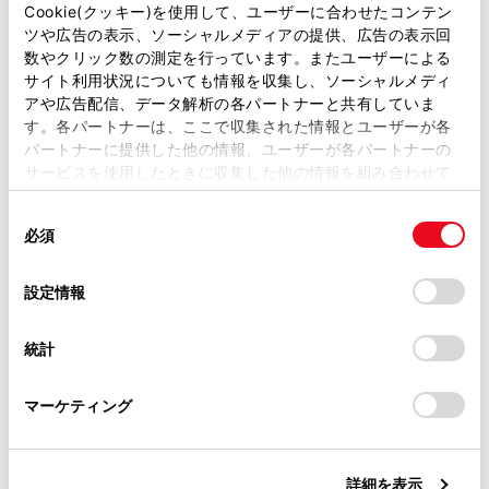
があります。
Cookie(クッキー)を使用して、ユーザーに合わせたコンテン
ETCゲート（入口・出口／精算用）の通過につ
ツや広告の表示、ソーシャルメディアの提供、広告の表示回
いて
取扱説明書は、弊社が著作権その他の知的財産権を保有し
数やクリック数の測定を行っています。またユーザーによる
ます。弊社の許可なく、取扱説明書の一部または全部を、
サイト利用状況についても情報を収集し、ソーシャルメディ
複製、複写、改変もしくは配信等することはできません。
利用履歴を確認する
アや広告配信、データ解析の各パートナーと共有していま
す。各パートナーは、ここで収集された情報とユーザーが各
当サイトの利用、または利用できなかったことにより万一
パートナーに提供した他の情報、ユーザーが各パートナーの
損害が生じても、弊社は一切責任を負いません。
音量を調整する
サービスを使用したときに収集した他の情報を組み合わせて
掲載内容は予告なく変更、またはサービスを中止すること
使用することがあります。当ウェブサイトの使用を続行する
があります。
同
セットアップ情報を確認する
とCookie(クッキー)に同意したこととなります。
必須
意
当サイト（取扱説明書）では、利便性向上のためにお客様
の
「すべてのCookieを許可」をクリックすることで、お客様の
の閲覧履歴、検索履歴を保持しています。削除を希望され
選
デバイスにすべてのCookie(クッキー)が保存されることに同
設定情報
る方は、当社のお客様相談窓口（0800-700-7700）までご
択
意したことになります。Cookie(クッキー)のオプトアウト、
連絡ください。
設定の変更、同意を撤回したりするにあたっては、当社の
統計
「
Cookie（クッキー）情報の取り扱いについて
お車に関するお問い合わせ・ご相談は
」をご覧くだ
さい。
https://toyota.jp/faq/?
合わせて見られているページ
マーケティング
site_domain=default#otoiawase
までお願いします。
道路事業者からのお願い
詳細を表示
お問合せ先一覧