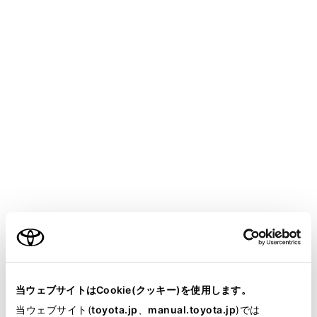
HARRIER 2025.06～
取扱説明書
マルチメディア
ETC の利用
ETC の操作
ETC2.0ユニットの使い方
メニュー
ETC2.0 ユニットについて
ご利用の条件
ETC カードを挿入する
当サイトには、全ての取扱説明書及び補足資料、正誤表等
が掲載されているわけではありません。
ETC カードを抜く
当ウェブサイトはCookie(クッキー)を使用します。
掲載している取扱説明書はお客様の年式に合致しない場合
当ウェブサイト(
toyota.jp
、
manual.toyota.jp
)では