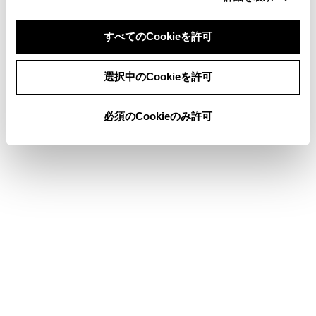
ETC画面の操作
すべてのCookieを許可
同意しない
同意する
選択中のCookieを許可
このページは役に立ちましたか？
必須のCookieのみ許可
はい
いいえ
ブックマーク
あとで読む
個人情報の取扱いについて
サイト利用について