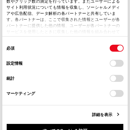
携帯電話が自動転送（PBAP）にも手動転送
数やクリック数の測定を行っています。またユーザーによる
ます。弊社の許可なく、取扱説明書の一部または全部を、
サイト利用状況についても情報を収集し、ソーシャルメディ
（OPP）にも対応していない場合、
複製、複写、改変もしくは配信等することはできません。
アや広告配信、データ解析の各パートナーと共有していま
®
Bluetooth
を使用して連絡先データを転送で
す。各パートナーは、ここで収集された情報とユーザーが各
当サイトの利用、または利用できなかったことにより万一
きません。 ただし、連絡先データはUSBメモ
パートナーに提供した他の情報、ユーザーが各パートナーの
損害が生じても、弊社は一切責任を負いません。
リーから転送できます。
サービスを使用したときに収集した他の情報を組み合わせて
掲載内容は予告なく変更、またはサービスを中止すること
使用することがあります。当ウェブサイトの使用を続行する
連絡先データ転送中にエンジンスイッチ＜パ
があります。
同
とCookie(クッキー)に同意したこととなります。
ワースイッチ＞をOFFにした場合、転送は中
必須
意
当サイト（取扱説明書）では、利便性向上のためにお客様
止されます。この場合は、エンジン＜ハイブ
の
「すべてのCookieを許可」をクリックすることで、お客様の
の閲覧履歴、検索履歴を保持しています。削除を希望され
リッドシステム＞を始動して、再度転送操作
選
デバイスにすべてのCookie(クッキー)が保存されることに同
設定情報
る方は、当社のお客様相談窓口（0800-700-7700）までご
をやりなおしてください。
択
意したことになります。Cookie(クッキー)のオプトアウト、
連絡ください。
設定の変更、同意を撤回したりするにあたっては、当社の
統計
次の場合、転送中の連絡先データは保存されま
「
Cookie（クッキー）情報の取り扱いについて
お車に関するお問い合わせ・ご相談は
」をご覧くだ
さい。
https://toyota.jp/faq/?
せん。（転送された一部のデータも保存されま
マーケティング
site_domain=default#otoiawase
までお願いします。
せん。）
マルチメディアシステム側のメモリ容量によ
り途中で自動転送（PBAP）が終了したと
詳細を表示
き。
何らかの原因で自動転送（PBAP）が中断さ