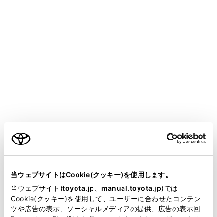
手動転送（OPP）に対応していない電話機
®
は、連絡先をBluetooth
で追加登録ができま
せん。
一括転送可能な機種は、連絡先データを転送す
る際、次のような特徴があります。
転送には10分程度かかる場合があります。
連絡先データ転送画面が表示されているとき
でも他画面に切りかえることができます。こ
の場合、連絡先データ転送は継続されます。
ご利用の条件
連絡先データ転送中は、次のように対応しま
す。
当サイトには、全ての取扱説明書及び補足資料、正誤表等
手動転送（OPP）中に着信を受けた場合は、
が掲載されているわけではありません。
当ウェブサイトはCookie(クッキー)を使用します。
携帯電話本体での通話になります。手動転送
掲載している取扱説明書はお客様の年式に合致しない場合
当ウェブサイト(
toyota.jp
、
manual.toyota.jp
)では
中はマルチメディアシステムから発信できま
があります。
Cookie(クッキー)を使用して、ユーザーに合わせたコンテン
せん。
ツや広告の表示、ソーシャルメディアの提供、広告の表示回
取扱説明書は、弊社が著作権その他の知的財産権を保有し