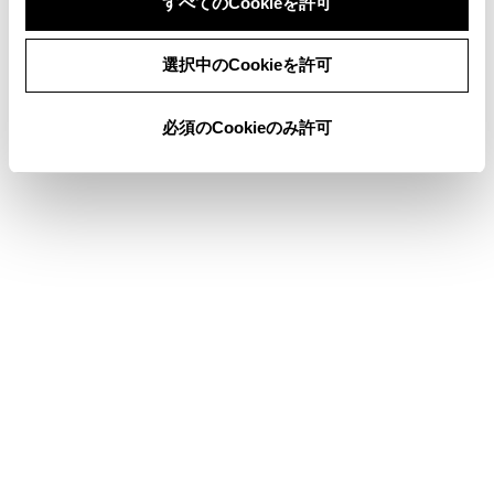
すべてのCookieを許可
れたとき。
同意しない
同意する
マルチメディアシステム側の連絡先データを携
選択中のCookieを許可
帯電話に転送することはできません。
®
連絡先データ転送中は、Bluetooth
オーディオ
必須のCookieのみ許可
の接続が切断されることがあります。この場
合、転送が終了すると再接続されます。（機種
によっては、再接続できないことがあります）
転送するときは、マルチメディアシステムを起
動した状態で行ってください。
自動転送（PBAP）機能により連絡先、履歴を
マルチメディアシステムに転送できます。
自動転送（PBAP）で連絡先データを転送した
ときに、機種によっては携帯電話の操作が必要
な場合があります。
自動転送（PBAP）で連絡先を転送する場合、
携帯電話の連絡先の共有設定を有効にする必要