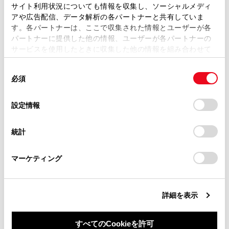
ます。弊社の許可なく、取扱説明書の一部または全部を、
サイト利用状況についても情報を収集し、ソーシャルメディ
都市高速レーン案内サービス
複製、複写、改変もしくは配信等することはできません。
アや広告配信、データ解析の各パートナーと共有していま
す。各パートナーは、ここで収集された情報とユーザーが各
当サイトの利用、または利用できなかったことにより万一
パートナーに提供した他の情報、ユーザーが各パートナーの
交差点目印・信号機案内サービス
損害が生じても、弊社は一切責任を負いません。
サービスを使用したときに収集した他の情報を組み合わせて
掲載内容は予告なく変更、またはサービスを中止すること
使用することがあります。当ウェブサイトの使用を続行する
があります。
同
とCookie(クッキー)に同意したこととなります。
必須
意
当サイト（取扱説明書）では、利便性向上のためにお客様
の
「すべてのCookieを許可」をクリックすることで、お客様の
の閲覧履歴、検索履歴を保持しています。削除を希望され
選
デバイスにすべてのCookie(クッキー)が保存されることに同
設定情報
る方は、当社のお客様相談窓口（0800-700-7700）までご
択
意したことになります。Cookie(クッキー)のオプトアウト、
連絡ください。
合わせて見られているページ
設定の変更、同意を撤回したりするにあたっては、当社の
統計
「
Cookie（クッキー）情報の取り扱いについて
お車に関するお問い合わせ・ご相談は
」をご覧くだ
さい。
https://toyota.jp/faq/?
VICSについて
マーケティング
site_domain=default#otoiawase
までお願いします。
目的地検索画面の見方
地図を更新する
詳細を表示
すべてのCookieを許可