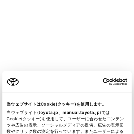
HARRIER 2025.06～
取扱説明書
マルチメディア
ナビゲーション
ルート案内
さまざまなレーン表示画面
メニュー
目的地案内中で、現在地がルート上にあるとき、分岐す
ご利用の条件
る交差点に近づくと、交差点拡大図に切りかわります。
当サイトには、全ての取扱説明書及び補足資料、正誤表等
が掲載されているわけではありません。
当ウェブサイトはCookie(クッキー)を使用します。
交差点拡大図
掲載している取扱説明書はお客様の年式に合致しない場合
当ウェブサイト(
toyota.jp
、
manual.toyota.jp
)では
があります。
Cookie(クッキー)を使用して、ユーザーに合わせたコンテン
立体的な拡大図
ツや広告の表示、ソーシャルメディアの提供、広告の表示回
取扱説明書は、弊社が著作権その他の知的財産権を保有し
数やクリック数の測定を行っています。またユーザーによる