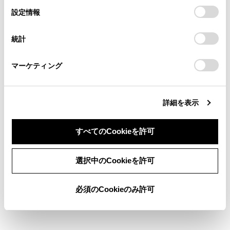
の閲覧履歴、検索履歴を保持しています。削除を希望され
選
デバイスにすべてのCookie(クッキー)が保存されることに同
設定情報
る方は、当社のお客様相談窓口（0800-700-7700）までご
択
意したことになります。Cookie(クッキー)のオプトアウト、
お気に入り設定
連絡ください。
設定の変更、同意を撤回したりするにあたっては、当社の
統計
「
Cookie（クッキー）情報の取り扱いについて
お車に関するお問い合わせ・ご相談は
」をご覧くだ
さい。
現在地を修正する
https://toyota.jp/faq/?
マーケティング
site_domain=default#otoiawase
までお願いします。
ハートフル音声を設定する
詳細を表示
すべてのCookieを許可
同意しない
同意する
選択中のCookieを許可
合わせて見られているページ
必須のCookieのみ許可
ドライバーを登録する
走行支援の設定
ソフトウェア情報の確認や更新をする