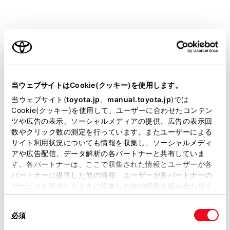
ご利用の条件
設定項目
当サイトには、全ての取扱説明書及び補足資料、正誤表等
が掲載されているわけではありません。
[‍目的地履歴の消去‍]
当ウェブサイトはCookie(クッキー)を使用します。
掲載している取扱説明書はお客様の年式に合致しない場合
当ウェブサイト(
toyota.jp
、
manual.toyota.jp
)では
があります。
Cookie(クッキー)を使用して、ユーザーに合わせたコンテン
ツや広告の表示、ソーシャルメディアの提供、広告の表示回
取扱説明書は、弊社が著作権その他の知的財産権を保有し
数やクリック数の測定を行っています。またユーザーによる
ます。弊社の許可なく、取扱説明書の一部または全部を、
[‍お気に入り‍]
サイト利用状況についても情報を収集し、ソーシャルメディ
複製、複写、改変もしくは配信等することはできません。
アや広告配信、データ解析の各パートナーと共有していま
す。各パートナーは、ここで収集された情報とユーザーが各
当サイトの利用、または利用できなかったことにより万一
[‍ハートフル音声‍]
パートナーに提供した他の情報、ユーザーが各パートナーの
損害が生じても、弊社は一切責任を負いません。
サービスを使用したときに収集した他の情報を組み合わせて
掲載内容は予告なく変更、またはサービスを中止すること
[‍現在地補正‍]
使用することがあります。当ウェブサイトの使用を続行する
があります。
同
とCookie(クッキー)に同意したこととなります。
必須
意
当サイト（取扱説明書）では、利便性向上のためにお客様
の
「すべてのCookieを許可」をクリックすることで、お客様の