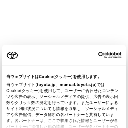
設定項目
[‍迂回エリア‍]
ご利用の条件
[‍新旧ルート比較表示‍]
当サイトには、全ての取扱説明書及び補足資料、正誤表等
が掲載されているわけではありません。
当ウェブサイトはCookie(クッキー)を使用します。
[‍残量低下時ガソリンスタンド表示‍]
掲載している取扱説明書はお客様の年式に合致しない場合
当ウェブサイト(
toyota.jp
、
manual.toyota.jp
)では
があります。
Cookie(クッキー)を使用して、ユーザーに合わせたコンテン
[‍ETC料金表示‍]
ツや広告の表示、ソーシャルメディアの提供、広告の表示回
取扱説明書は、弊社が著作権その他の知的財産権を保有し
数やクリック数の測定を行っています。またユーザーによる
ます。弊社の許可なく、取扱説明書の一部または全部を、
サイト利用状況についても情報を収集し、ソーシャルメディ
複製、複写、改変もしくは配信等することはできません。
アや広告配信、データ解析の各パートナーと共有していま
す。各パートナーは、ここで収集された情報とユーザーが各
当サイトの利用、または利用できなかったことにより万一
関連リンク
パートナーに提供した他の情報、ユーザーが各パートナーの
損害が生じても、弊社は一切責任を負いません。