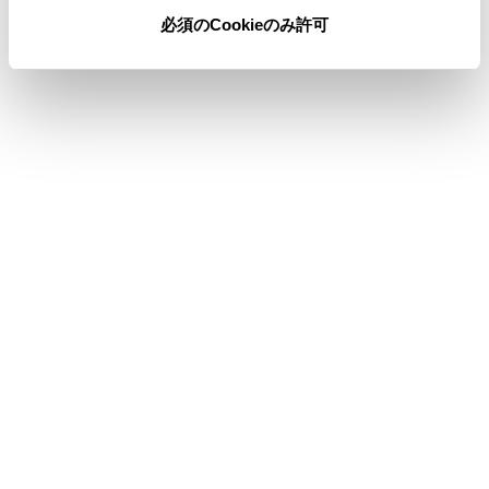
必須のCookieのみ許可
合わせて見られているページ
ドライバーを登録する
走行支援の設定
その他設定
このページは役に立ちましたか？
はい
いいえ