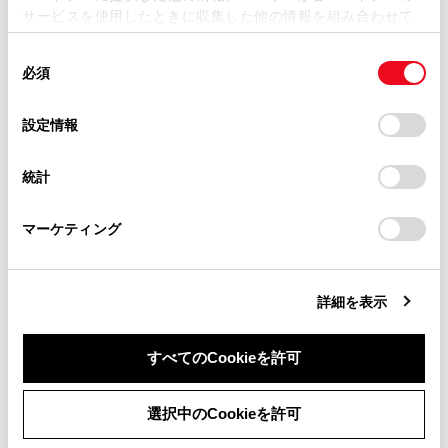
サービスを使用したときに収集した他の情報を組み合わせて
掲載内容は予告なく変更、またはサービスを中止すること
迂回エリアの設定
使用することがあります。当ウェブサイトの使用を続行する
があります。
同
とCookie(クッキー)に同意したこととなります。
検索結果リスト画面の見方
必須
意
当サイト（取扱説明書）では、利便性向上のためにお客様
全ルート図表示画面の見方
の
「すべてのCookieを許可」をクリックすることで、お客様の
の閲覧履歴、検索履歴を保持しています。削除を希望され
選
デバイスにすべてのCookie(クッキー)が保存されることに同
設定情報
る方は、当社のお客様相談窓口（0800-700-7700）までご
択
意したことになります。Cookie(クッキー)のオプトアウト、
連絡ください。
設定の変更、同意を撤回したりするにあたっては、当社の
統計
「
Cookie（クッキー）情報の取り扱いについて
お車に関するお問い合わせ・ご相談は
」をご覧くだ
迂回エリアの設定
さい。
https://toyota.jp/faq/?
マーケティング
site_domain=default#otoiawase
までお願いします。
迂回エリアを登録する
詳細を表示
迂回エリアを編集する
すべてのCookieを許可
迂回エリアを削除する
同意しない
同意する
選択中のCookieを許可