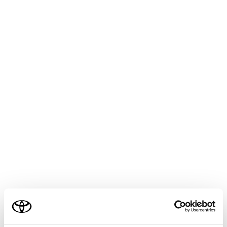
HARRIER 2025.06～
取扱説明書
マルチメディア
ETC の利用
道路事業者からのお願い
道路事業者からのお願い
メニュー
はじめに
乗車前のご注意
ご利用の条件
ETC カードの有効期限のご注意