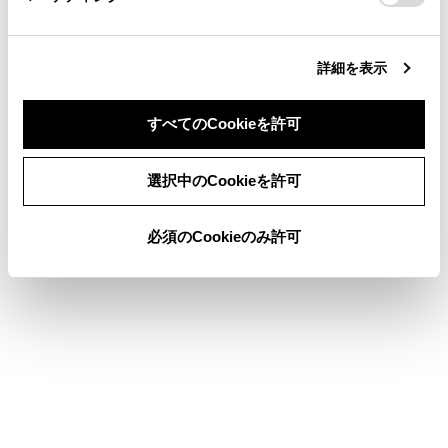
合わせて見られているページ
詳細を表示
ETC2.0ユニットの使い方
すべてのCookieを許可
お問合せ先一覧
同意しない
同意する
ETC画面の操作
選択中のCookieを許可
必須のCookieのみ許可
このページは役に立ちましたか？
はい
いいえ