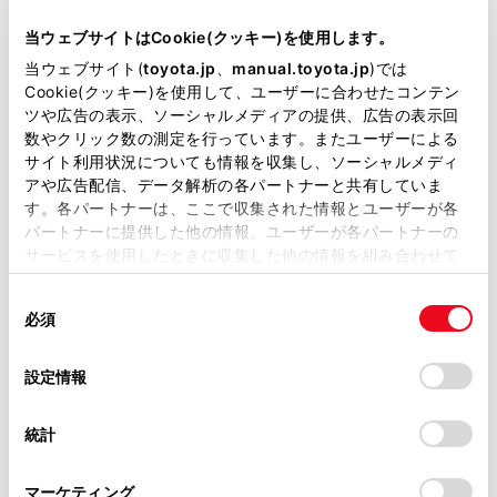
当サイトには、全ての取扱説明書及び補足資料、正誤表等
ETC カードの保管上のご注意
が掲載されているわけではありません。
当ウェブサイトはCookie(クッキー)を使用します。
掲載している取扱説明書はお客様の年式に合致しない場合
当ウェブサイト(
toyota.jp
、
manual.toyota.jp
)では
ETC 車線通行時のご注意
があります。
Cookie(クッキー)を使用して、ユーザーに合わせたコンテン
ツや広告の表示、ソーシャルメディアの提供、広告の表示回
取扱説明書は、弊社が著作権その他の知的財産権を保有し
もしも、開閉バーが開かなかったら……
数やクリック数の測定を行っています。またユーザーによる
ます。弊社の許可なく、取扱説明書の一部または全部を、
サイト利用状況についても情報を収集し、ソーシャルメディ
複製、複写、改変もしくは配信等することはできません。
アや広告配信、データ解析の各パートナーと共有していま
車載器の再セットアップ
す。各パートナーは、ここで収集された情報とユーザーが各
当サイトの利用、または利用できなかったことにより万一
パートナーに提供した他の情報、ユーザーが各パートナーの
損害が生じても、弊社は一切責任を負いません。
サービスを使用したときに収集した他の情報を組み合わせて
車載器管理番号に関するお願い
掲載内容は予告なく変更、またはサービスを中止すること
使用することがあります。当ウェブサイトの使用を続行する
があります。
同
とCookie(クッキー)に同意したこととなります。
必須
障害者割引制度におけるETC 利用について
意
当サイト（取扱説明書）では、利便性向上のためにお客様
の
「すべてのCookieを許可」をクリックすることで、お客様の
の閲覧履歴、検索履歴を保持しています。削除を希望され
選
デバイスにすべてのCookie(クッキー)が保存されることに同
設定情報
ETCセキュリティ規格の変更について
る方は、当社のお客様相談窓口（0800-700-7700）までご
択
意したことになります。Cookie(クッキー)のオプトアウト、
連絡ください。
設定の変更、同意を撤回したりするにあたっては、当社の
統計
「
Cookie（クッキー）情報の取り扱いについて
お車に関するお問い合わせ・ご相談は
」をご覧くだ
さい。
https://toyota.jp/faq/?
マーケティング
site_domain=default#otoiawase
までお願いします。