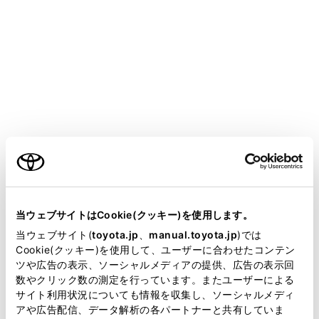
施設の名称を表示
ご利用の条件
現在地からの距離を表示
VICS／交通情報を受信したとき、赤色（渋滞）、黄
当サイトには、全ての取扱説明書及び補足資料、正誤表等
色（混雑）、黒色（通行止め）を表示
が掲載されているわけではありません。
「VICS／交通情報の表示設定」で、
[‍一般道のみ‍]
に
当ウェブサイトはCookie(クッキー)を使用します。
設定しているときでも、VICS／交通情報を表示でき
掲載している取扱説明書はお客様の年式に合致しない場合
当ウェブサイト(
toyota.jp
、
manual.toyota.jp
)では
があります。
Cookie(クッキー)を使用して、ユーザーに合わせたコンテン
ます。
ツや広告の表示、ソーシャルメディアの提供、広告の表示回
取扱説明書は、弊社が著作権その他の知的財産権を保有し
施設にある設備を表示
数やクリック数の測定を行っています。またユーザーによる
ます。弊社の許可なく、取扱説明書の一部または全部を、
サイト利用状況についても情報を収集し、ソーシャルメディ
設備の数が多い場合は表示されない設備もありま
複製、複写、改変もしくは配信等することはできません。
アや広告配信、データ解析の各パートナーと共有していま
す。