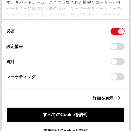
す。各パートナーは、ここで収集された情報とユーザーが各
当サイトの利用、または利用できなかったことにより万一
パートナーに提供した他の情報、ユーザーが各パートナーの
損害が生じても、弊社は一切責任を負いません。
表示区間を切りかえているときにタッチすると、自
サービスを使用したときに収集した他の情報を組み合わせて
車が走行している区間に戻る
掲載内容は予告なく変更、またはサービスを中止すること
使用することがあります。当ウェブサイトの使用を続行する
があります。
同
とCookie(クッキー)に同意したこととなります。
[‍
‍]
：駐車場の混雑状況が表示されます。空き状態は
必須
意
当サイト（取扱説明書）では、利便性向上のためにお客様
[‍空‍]
、混雑状態は
[‍混‍]
、満車状態は
[‍満‍]
と表示されます。
の
「すべてのCookieを許可」をクリックすることで、お客様の
の閲覧履歴、検索履歴を保持しています。削除を希望され
選
デバイスにすべてのCookie(クッキー)が保存されることに同
設定情報
る方は、当社のお客様相談窓口（0800-700-7700）までご
[‍
‍]
[‍
‍]
：工事や路上障害物などによる交通規制があ
択
意したことになります。Cookie(クッキー)のオプトアウト、
連絡ください。
る場合に表示されます。
設定の変更、同意を撤回したりするにあたっては、当社の
統計
「
Cookie（クッキー）情報の取り扱いについて
お車に関するお問い合わせ・ご相談は
」をご覧くだ
[‍
‍]
：道の駅を経由地に追加します。
さい。
https://toyota.jp/faq/?
マーケティング
site_domain=default#otoiawase
までお願いします。
関連リンク
地図表示設定
詳細を表示
すべてのCookieを許可
設備のマークについて
同意しない
同意する
選択中のCookieを許可