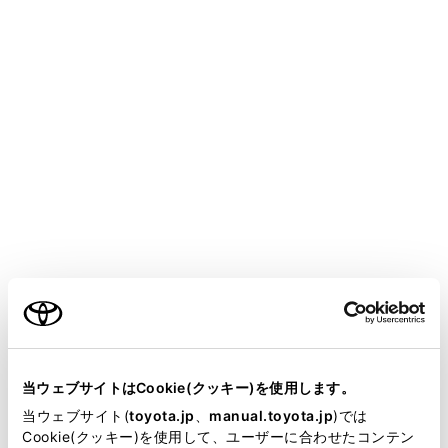
設定項目
[‍県境案内‍]
[‍地図表示カスタマイズ‍]
「‍交通情報‍」
[‍道路種別の表示 ‍]
ご利用の条件
当サイトには、全ての取扱説明書及び補足資料、正誤表等
が掲載されているわけではありません。
当ウェブサイトはCookie(クッキー)を使用します。
「‍リアルタイム情報‍」
掲載している取扱説明書はお客様の年式に合致しない場合
当ウェブサイト(
toyota.jp
、
manual.toyota.jp
)では
があります。
Cookie(クッキー)を使用して、ユーザーに合わせたコンテン