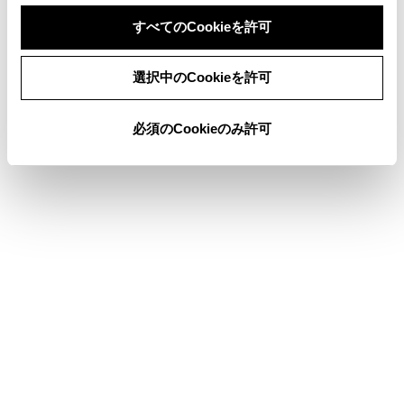
すべてのCookieを許可
県境案内を設定する
同意しない
同意する
選択中のCookieを許可
地図表示のカスタマイズ設定
必須のCookieのみ許可
俯角設定
合わせて見られているページ
ドライバーを登録する
走行支援の設定
その他設定