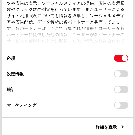
[‍渋滞表示‍]
ツや広告の表示、ソーシャルメディアの提供、広告の表示回
取扱説明書は、弊社が著作権その他の知的財産権を保有し
数やクリック数の測定を行っています。またユーザーによる
ます。弊社の許可なく、取扱説明書の一部または全部を、
サイト利用状況についても情報を収集し、ソーシャルメディ
複製、複写、改変もしくは配信等することはできません。
アや広告配信、データ解析の各パートナーと共有していま
[‍空き道表示‍]
す。各パートナーは、ここで収集された情報とユーザーが各
当サイトの利用、または利用できなかったことにより万一
パートナーに提供した他の情報、ユーザーが各パートナーの
損害が生じても、弊社は一切責任を負いません。
サービスを使用したときに収集した他の情報を組み合わせて
掲載内容は予告なく変更、またはサービスを中止すること
使用することがあります。当ウェブサイトの使用を続行する
[‍規制情報‍]
があります。
同
とCookie(クッキー)に同意したこととなります。
必須
意
当サイト（取扱説明書）では、利便性向上のためにお客様
[‍駐車場‍]
の
「すべてのCookieを許可」をクリックすることで、お客様の
の閲覧履歴、検索履歴を保持しています。削除を希望され
選
デバイスにすべてのCookie(クッキー)が保存されることに同
設定情報
る方は、当社のお客様相談窓口（0800-700-7700）までご
択
意したことになります。Cookie(クッキー)のオプトアウト、
[‍充電ステーション‍]
連絡ください。
設定の変更、同意を撤回したりするにあたっては、当社の
統計
「
Cookie（クッキー）情報の取り扱いについて
お車に関するお問い合わせ・ご相談は
」をご覧くだ
[‍施設アイコン表示設定‍]
さい。
https://toyota.jp/faq/?
マーケティング
site_domain=default#otoiawase
までお願いします。
[‍3Dビュー俯角設定‍]
詳細を表示