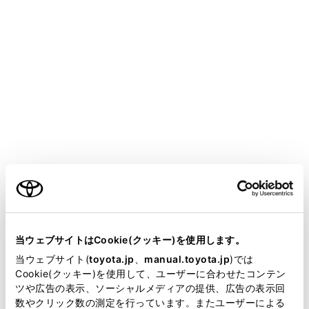
HARRIER 2025.06～
取扱説明書
T-Connect
マルチメディア
T-Connectのサービス概要
データ通信に関する留意事項
メニュー
T-Connectを利用するには、別途利用手続きをしていた
ご利用の条件
だく必要があります。
当サイトには、全ての取扱説明書及び補足資料、正誤表等
が掲載されているわけではありません。
当ウェブサイトはCookie(クッキー)を使用します。
安全にご利用するため注意すること
掲載している取扱説明書はお客様の年式に合致しない場合
当ウェブサイト(
toyota.jp
、
manual.toyota.jp
)では
があります。
Cookie(クッキー)を使用して、ユーザーに合わせたコンテン
通信機器について
ツや広告の表示、ソーシャルメディアの提供、広告の表示回
取扱説明書は、弊社が著作権その他の知的財産権を保有し
数やクリック数の測定を行っています。またユーザーによる