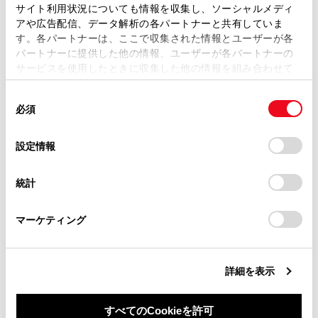
ます。弊社の許可なく、取扱説明書の一部または全部を、
サイト利用状況についても情報を収集し、ソーシャルメディ
通信モジュール（DCM）について
複製、複写、改変もしくは配信等することはできません。
アや広告配信、データ解析の各パートナーと共有していま
す。各パートナーは、ここで収集された情報とユーザーが各
当サイトの利用、または利用できなかったことにより万一
パートナーに提供した他の情報、ユーザーが各パートナーの
データ通信時の留意事項
損害が生じても、弊社は一切責任を負いません。
サービスを使用したときに収集した他の情報を組み合わせて
掲載内容は予告なく変更、またはサービスを中止すること
使用することがあります。当ウェブサイトの使用を続行する
があります。
同
とCookie(クッキー)に同意したこととなります。
必須
意
当サイト（取扱説明書）では、利便性向上のためにお客様
の
「すべてのCookieを許可」をクリックすることで、お客様の
の閲覧履歴、検索履歴を保持しています。削除を希望され
選
デバイスにすべてのCookie(クッキー)が保存されることに同
設定情報
る方は、当社のお客様相談窓口（0800-700-7700）までご
択
意したことになります。Cookie(クッキー)のオプトアウト、
連絡ください。
合わせて見られているページ
設定の変更、同意を撤回したりするにあたっては、当社の
統計
「
Cookie（クッキー）情報の取り扱いについて
お車に関するお問い合わせ・ご相談は
」をご覧くだ
さい。
https://toyota.jp/faq/?
T-Connectを利用する
マーケティング
site_domain=default#otoiawase
までお願いします。
Webブラウザ画面を操作する
T-Connectを契約する
詳細を表示
すべてのCookieを許可